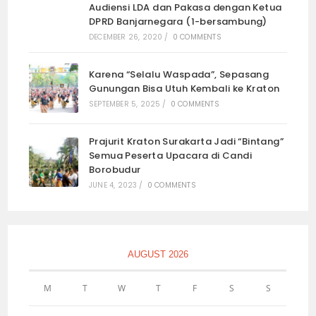
Audiensi LDA dan Pakasa dengan Ketua
DPRD Banjarnegara (1-bersambung)
DECEMBER 26, 2020
/
0 COMMENTS
Karena “Selalu Waspada”, Sepasang
Gunungan Bisa Utuh Kembali ke Kraton
SEPTEMBER 5, 2025
/
0 COMMENTS
Prajurit Kraton Surakarta Jadi “Bintang”
Semua Peserta Upacara di Candi
Borobudur
JUNE 4, 2023
/
0 COMMENTS
AUGUST 2026
M
T
W
T
F
S
S