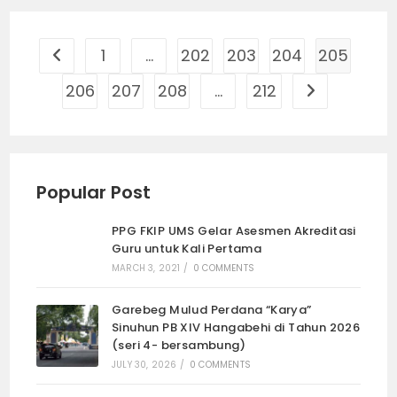
1
…
202
203
204
205
Go to the previous page
206
207
208
…
212
Go to the nex
Popular Post
PPG FKIP UMS Gelar Asesmen Akreditasi
Guru untuk Kali Pertama
MARCH 3, 2021
/
0 COMMENTS
Garebeg Mulud Perdana “Karya”
Sinuhun PB XIV Hangabehi di Tahun 2026
(seri 4- bersambung)
JULY 30, 2026
/
0 COMMENTS