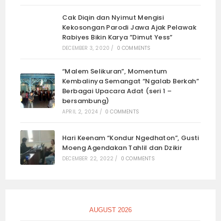
Cak Diqin dan Nyimut Mengisi
Kekosongan Parodi Jawa Ajak Pelawak
Rabiyes Bikin Karya ”Dimut Yess”
DECEMBER 3, 2020
/
0 COMMENTS
“Malem Selikuran”, Momentum
Kembalinya Semangat “Ngalab Berkah”
Berbagai Upacara Adat (seri 1 –
bersambung)
APRIL 2, 2024
/
0 COMMENTS
Hari Keenam “Kondur Ngedhaton”, Gusti
Moeng Agendakan Tahlil dan Dzikir
DECEMBER 22, 2022
/
0 COMMENTS
AUGUST 2026