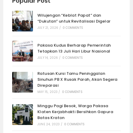
Popular Post
Wilujengan “Keblat Papat” dan
“Dukutan” untuk Revitalisasi Digelar
JULY 21, 2026
/
0 COMMENTS
Pakasa Kudus Berharap Pemerintah
Tetapkan 13 Juli Hari Libur Nasional
JULY 14, 2026
/
0 COMMENTS
Ratusan Kursi Tamu Peninggalan
Sinuhun PB X Rusak Parah, Akan Segera
Direparasi
MAY 15, 2023
/
0 COMMENTS
Minggu Pagi Besok, Warga Pakasa
Klaten Kerjabhakti Bersihkan Gapura
Batas Kraton
JUNE 24, 2023
/
0 COMMENTS