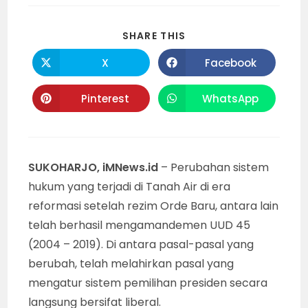
SHARE
SHARE THIS
THIS
CONTENT
X
Facebook
Opens
Opens
in
in
a
a
new
new
Pinterest
WhatsApp
Opens
Opens
window
window
in
in
a
a
new
new
window
window
SUKOHARJO, iMNews.id
– Perubahan sistem
hukum yang terjadi di Tanah Air di era
reformasi setelah rezim Orde Baru, antara lain
telah berhasil mengamandemen UUD 45
(2004 – 2019). Di antara pasal-pasal yang
berubah, telah melahirkan pasal yang
mengatur sistem pemilihan presiden secara
langsung bersifat liberal.