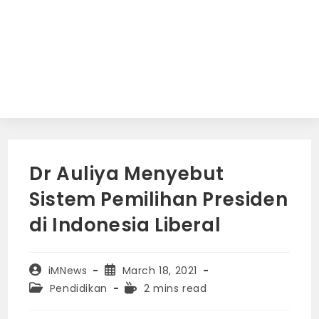
Dr Auliya Menyebut
Sistem Pemilihan Presiden
di Indonesia Liberal
Post
Post
iMNews
March 18, 2021
author:
published:
Post
Reading
Pendidikan
2 mins read
category:
time: