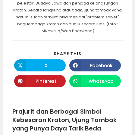
pelestari Budaya Jawa dan penjaga kelangsungan
kraton. Secara langsung atau tidak, ujung tombak yang
satu ini sudah terbukti bisa menjadi "problem solver"
bagi lembaga kraton dan publik secara luas. (foto :
iMNews.id/Won Poerwono)
SHARE
SHARE THIS
THIS
CONTENT
X
Facebook
Opens
Opens
in
in
a
a
new
new
Pinterest
WhatsApp
Opens
Opens
window
window
in
in
a
a
new
new
window
window
Prajurit dan Berbagai Simbol
Kebesaran Kraton, Ujung Tombak
yang Punya Daya Tarik Beda