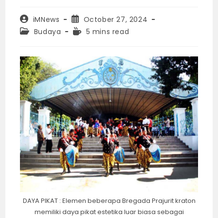
Post
Post
iMNews
October 27, 2024
author:
published:
Post
Reading
Budaya
5 mins read
category:
time:
DAYA PIKAT : Elemen beberapa Bregada Prajurit kraton
memiliki daya pikat estetika luar biasa sebagai