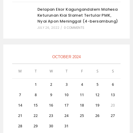
Delapan Ekor Kagungandalem Mahesa
Keturunan Kiai Slamet Tertular PMK,
Nyai Apon Meninggal (4-bersambung)
JULY 26, 2022
/
0 COMMENTS
OCTOBER 2024
M
T
W
T
F
S
S
1
2
3
4
5
6
7
8
9
10
11
12
13
14
15
16
17
18
19
20
21
22
23
24
25
26
27
28
29
30
31