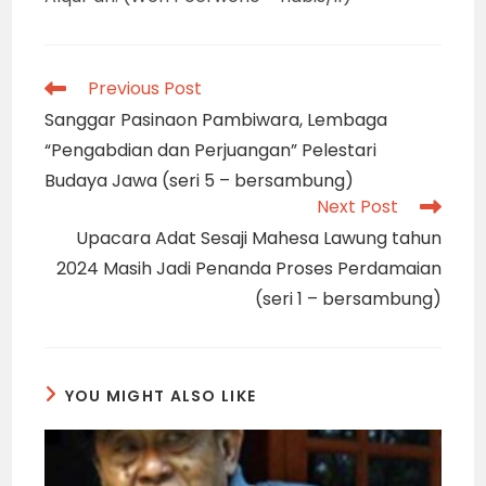
Read
Previous Post
more
Sanggar Pasinaon Pambiwara, Lembaga
articles
“Pengabdian dan Perjuangan” Pelestari
Budaya Jawa (seri 5 – bersambung)
Next Post
Upacara Adat Sesaji Mahesa Lawung tahun
2024 Masih Jadi Penanda Proses Perdamaian
(seri 1 – bersambung)
YOU MIGHT ALSO LIKE