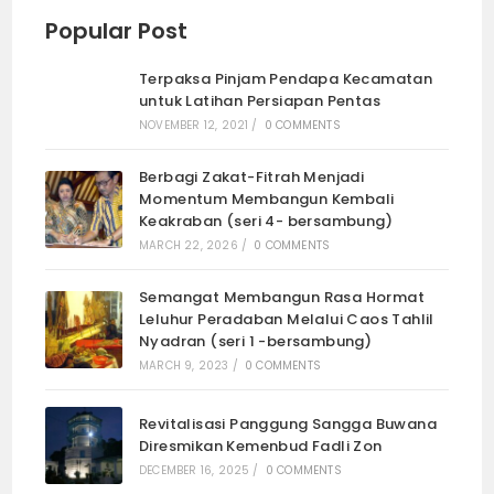
Popular Post
Terpaksa Pinjam Pendapa Kecamatan
untuk Latihan Persiapan Pentas
NOVEMBER 12, 2021
/
0 COMMENTS
Berbagi Zakat-Fitrah Menjadi
Momentum Membangun Kembali
Keakraban (seri 4- bersambung)
MARCH 22, 2026
/
0 COMMENTS
Semangat Membangun Rasa Hormat
Leluhur Peradaban Melalui Caos Tahlil
Nyadran (seri 1 -bersambung)
MARCH 9, 2023
/
0 COMMENTS
Revitalisasi Panggung Sangga Buwana
Diresmikan Kemenbud Fadli Zon
DECEMBER 16, 2025
/
0 COMMENTS