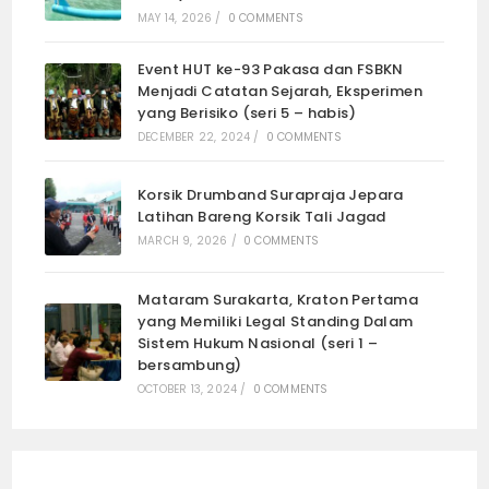
MAY 14, 2026
/
0 COMMENTS
Event HUT ke-93 Pakasa dan FSBKN
Menjadi Catatan Sejarah, Eksperimen
yang Berisiko (seri 5 – habis)
DECEMBER 22, 2024
/
0 COMMENTS
Korsik Drumband Surapraja Jepara
Latihan Bareng Korsik Tali Jagad
MARCH 9, 2026
/
0 COMMENTS
Mataram Surakarta, Kraton Pertama
yang Memiliki Legal Standing Dalam
Sistem Hukum Nasional (seri 1 –
bersambung)
OCTOBER 13, 2024
/
0 COMMENTS