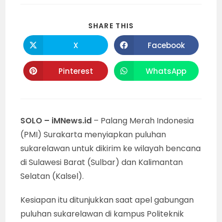
SHARE
SHARE THIS
THIS
CONTENT
X
Facebook
Opens
Opens
in
in
a
a
new
new
Pinterest
WhatsApp
Opens
Opens
window
window
in
in
a
a
new
new
window
window
SOLO – iMNews.id
– Palang Merah Indonesia
(PMI) Surakarta menyiapkan puluhan
sukarelawan untuk dikirim ke wilayah bencana
di Sulawesi Barat (Sulbar) dan Kalimantan
Selatan (Kalsel).
Kesiapan itu ditunjukkan saat apel gabungan
puluhan sukarelawan di kampus Politeknik