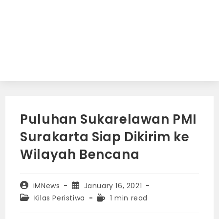
Puluhan Sukarelawan PMI
Surakarta Siap Dikirim ke
Wilayah Bencana
Post
Post
iMNews
January 16, 2021
author:
published:
Post
Reading
Kilas Peristiwa
1 min read
category:
time: