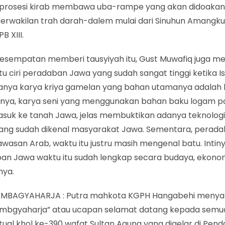
prosesi kirab membawa uba-rampe yang akan didoakan
perwakilan trah darah-dalem mulai dari Sinuhun Amangku
B XIII.
esempatan memberi tausyiyah itu, Gust Muwafiq juga m
tu ciri peradaban Jawa yang sudah sangat tinggi ketika 
danya karya kriya gamelan yang bahan utamanya adalah 
nya, karya seni yang menggunakan bahan baku logam 
asuk ke tanah Jawa, jelas membuktikan adanya teknolog
ang sudah dikenal masyarakat Jawa. Sementara, perada
awasan Arab, waktu itu justru masih mengenal batu. Intiny
an Jawa waktu itu sudah lengkap secara budaya, ekonomi
nya.
MBAGYAHARJA : Putra mahkota KGPH Hangabehi meny
ambgyaharja” atau ucapan selamat datang kepada semua
tual khol ke-390 wafat Sultan Agung yang digelar di Pen