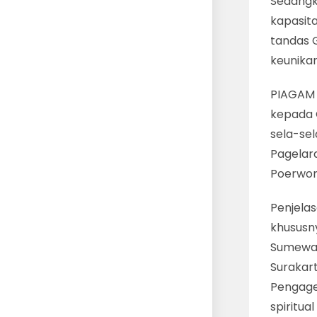
Sedangk
kapasit
tandas 
keunika
PIAGAM 
kepada 
sela-sel
Pagelara
Poerwo
Penjela
khususny
Sumewa 
Surakart
Pengage
spiritua