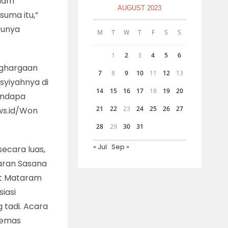
alam
AUGUST 2023
suma itu,”
punya
M
T
W
T
F
S
S
1
2
3
4
5
6
ghargaan
7
8
9
10
11
12
13
yiyahnya di
14
15
16
17
18
19
20
Pendapa
21
22
23
24
25
26
27
ews.id/Won
28
29
30
31
« Jul
Sep »
ecara luas,
laran Sasana
at Mataram
siasi
tadi. Acara
ikemas