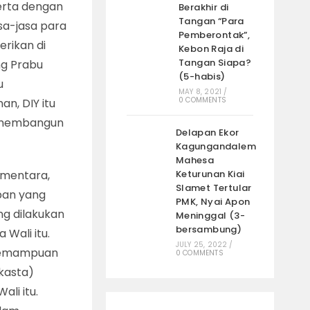
erta dengan
Berakhir di
Tangan “Para
sa-jasa para
Pemberontak”,
rikan di
Kebon Raja di
Tangan Siapa?
ng Prabu
(5-habis)
u
MAY 8, 2021
/
0 COMMENTS
an, DIY itu
h membangun
Delapan Ekor
Kagungandalem
Mahesa
ementara,
Keturunan Kiai
Slamet Tertular
ban yang
PMK, Nyai Apon
ng dilakukan
Meninggal (3-
bersambung)
 Wali itu.
JULY 25, 2022
/
 kemampuan
0 COMMENTS
kasta)
li itu.