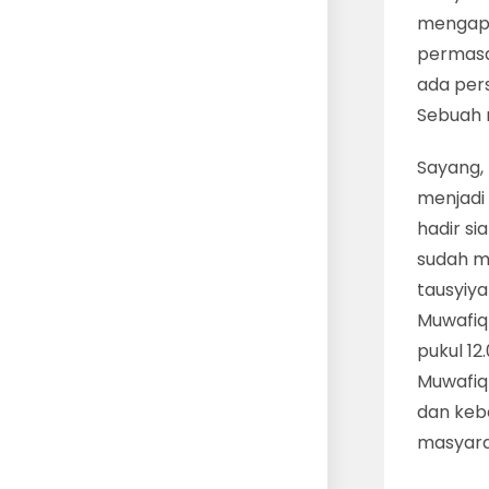
mengapa
permasal
ada pers
Sebuah 
Sayang,
menjadi
hadir si
sudah me
tausyiya
Muwafiq 
pukul 1
Muwafiq 
dan keb
masyara