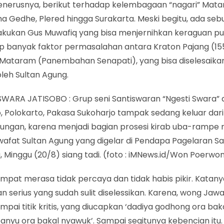
enerusnya, berikut terhadap kelembagaan “nagari” Mata
ha Gedhe, Plered hingga Surakarta. Meski begitu, ada sebu
lakukan Gus Muwafiq yang bisa menjernihkan keraguan pu
p banyak faktor permasalahan antara Kraton Pajang (15
Mataram (Panembahan Senapati), yang bisa diselesaika
leh Sultan Agung.
SWARA JATISOBO : Grup seni Santiswaran “Ngesti Swara” 
, Polokarto, Pakasa Sukoharjo tampak sedang keluar dari
ngan, karena menjadi bagian prosesi kirab uba-rampe ri
wafat Sultan Agung yang digelar di Pendapa Pagelaran S
Minggu (20/8) siang tadi. (foto : iMNews.id/Won Poerwo
mpat merasa tidak percaya dan tidak habis pikir. Katany
n serius yang sudah sulit diselessikan. Karena, wong Jaw
mpai titik kritis, yang diucapkan ‘dadiya godhong ora bak
anyu ora bakal nyawuk’. Sampai segitunya kebencian itu. 