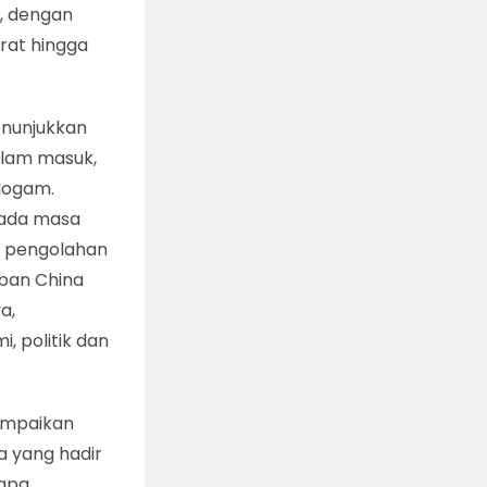
, dengan
rat hingga
enunjukkan
Islam masuk,
logam.
pada masa
i pengolahan
ban China
a,
, politik dan
ampaikan
 yang hadir
dapa