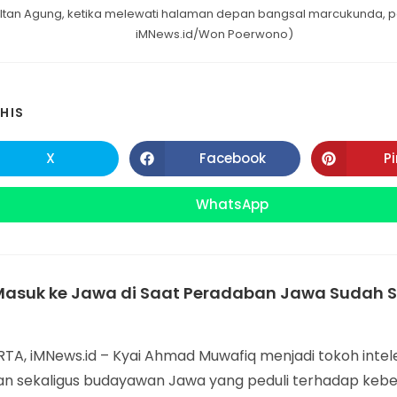
ltan Agung, ketika melewati halaman depan bangsal marcukunda, pagi
iMNews.id/Won Poerwono)
SHARE
HIS
THIS
X
Facebook
P
Opens
Opens
in
in
CONTENT
a
a
new
new
WhatsApp
Opens
window
window
in
a
new
window
Masuk ke Jawa di Saat Peradaban Jawa Sudah 
A, iMNews.id – Kyai Ahmad Muwafiq menjadi tokoh intele
an sekaligus budayawan Jawa yang peduli terhadap keb