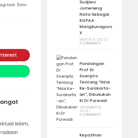
Sudjiwo
 tadi. (foto :
Jumeneng
Nata Sebagai
KGPAA
Mangkunagoro
X
MARCH 13, 2022
/
0 COMMENTS
interest
Opens
in
Pandangan
a
new
Prof Dr
window
Soeripto
Tentang “Nilai
Ke-Surakarta-
an”, Dibukukan
Ki Dr Purwadi
Sangat
SEPTEMBER 16,
2025
/
0 COMMENTS
ktual Islam,
eradaan
Kepatihan