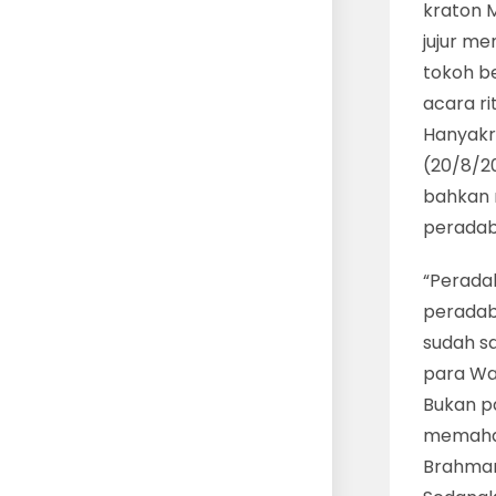
kraton 
jujur m
tokoh b
acara ri
Hanyakr
(20/8/20
bahkan 
peradaba
“Perada
peradab
sudah sa
para Wal
Bukan p
memaham
Brahman