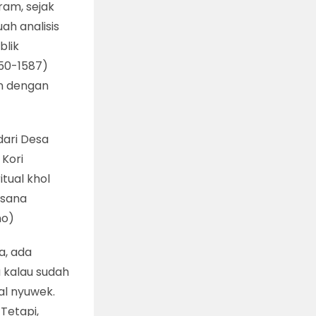
ram, sejak
ah analisis
blik
50-1587)
n dengan
dari Desa
 Kori
tual khol
asana
no)
a, ada
a kalau sudah
al nyuwek.
Tetapi,