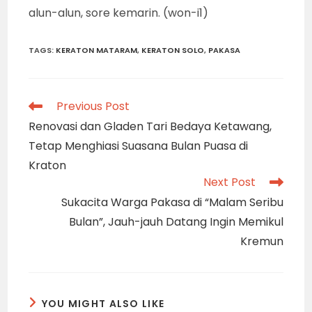
alun-alun, sore kemarin. (won-i1)
TAGS
:
KERATON MATARAM
,
KERATON SOLO
,
PAKASA
Read
Previous Post
more
Renovasi dan Gladen Tari Bedaya Ketawang,
articles
Tetap Menghiasi Suasana Bulan Puasa di
Kraton
Next Post
Sukacita Warga Pakasa di “Malam Seribu
Bulan”, Jauh-jauh Datang Ingin Memikul
Kremun
YOU MIGHT ALSO LIKE