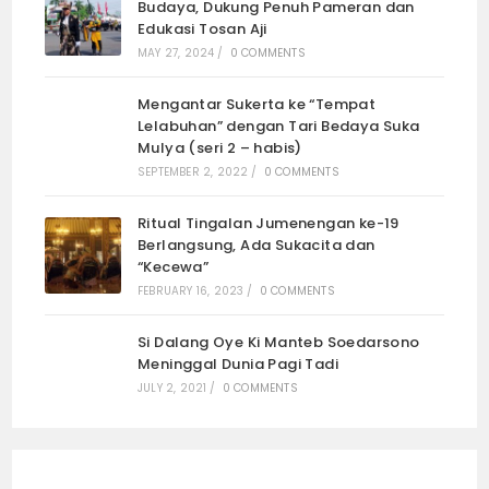
Budaya, Dukung Penuh Pameran dan
Edukasi Tosan Aji
MAY 27, 2024
/
0 COMMENTS
Mengantar Sukerta ke “Tempat
Lelabuhan” dengan Tari Bedaya Suka
Mulya (seri 2 – habis)
SEPTEMBER 2, 2022
/
0 COMMENTS
Ritual Tingalan Jumenengan ke-19
Berlangsung, Ada Sukacita dan
“Kecewa”
FEBRUARY 16, 2023
/
0 COMMENTS
Si Dalang Oye Ki Manteb Soedarsono
Meninggal Dunia Pagi Tadi
JULY 2, 2021
/
0 COMMENTS