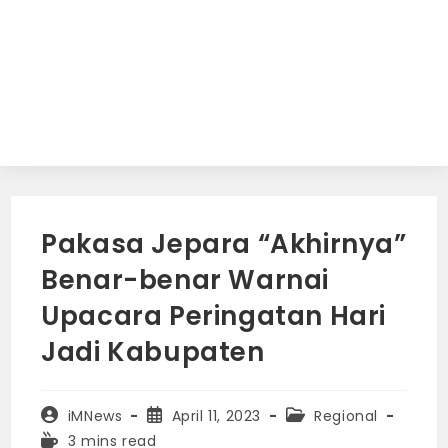
Pakasa Jepara “Akhirnya”
Benar-benar Warnai
Upacara Peringatan Hari
Jadi Kabupaten
Post
Post
Post
iMNews
April 11, 2023
Regional
author:
published:
category:
Reading
3 mins read