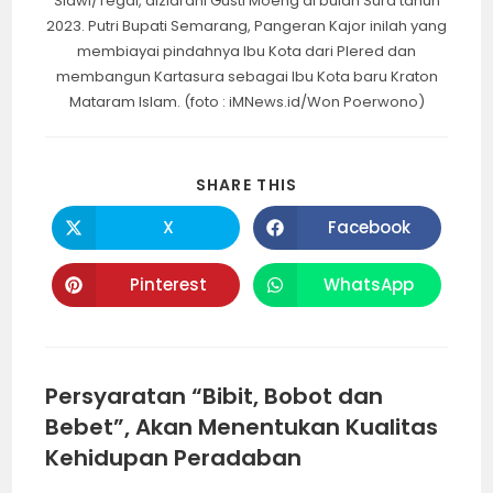
Slawi/Tegal, diziarahi Gusti Moeng di bulan Sura tahun
2023. Putri Bupati Semarang, Pangeran Kajor inilah yang
membiayai pindahnya Ibu Kota dari Plered dan
membangun Kartasura sebagai Ibu Kota baru Kraton
Mataram Islam. (foto : iMNews.id/Won Poerwono)
SHARE
SHARE THIS
THIS
CONTENT
X
Facebook
Opens
Opens
in
in
a
a
new
new
Pinterest
WhatsApp
Opens
Opens
window
window
in
in
a
a
new
new
window
window
Persyaratan “Bibit, Bobot dan
Bebet”, Akan Menentukan Kualitas
Kehidupan Peradaban