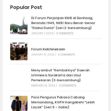
Popular Post
Di Forum Perjanjian KMB di Denhaag,
Belanda 1949, NKRI Baru Benar-benar
“Diakui Dunia” (seri 2-bersambung)
JANUARY 1, 2024
/
0 COMMENTS
Forum Kebhinekaan
JANUARY 13, 2023
/
0 COMMENTS
Menyambut “Kembalinya” Daerah
Istimewa Surakarta dari Usul
Pemekaran (3-bersambung)
FEBRUARY 13, 2022
/
0 COMMENTS
Para Pengurus Pakasa Cabang
Memandang, KGPH Hangabehi “Lebih
Layak” (seri 9 – habis)