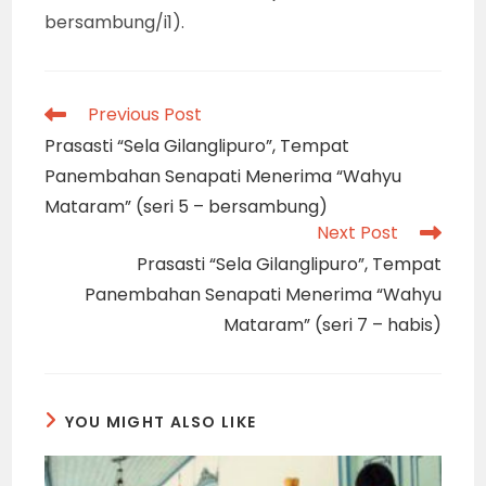
bersambung/i1).
Read
Previous Post
more
Prasasti “Sela Gilanglipuro”, Tempat
articles
Panembahan Senapati Menerima “Wahyu
Mataram” (seri 5 – bersambung)
Next Post
Prasasti “Sela Gilanglipuro”, Tempat
Panembahan Senapati Menerima “Wahyu
Mataram” (seri 7 – habis)
YOU MIGHT ALSO LIKE