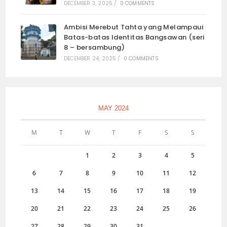
DECEMBER 3, 2025
/
0 COMMENTS
Ambisi Merebut Tahta yang Melampaui
Batas-batas Identitas Bangsawan (seri
8 – bersambung)
DECEMBER 24, 2025
/
0 COMMENTS
MAY 2024
M
T
W
T
F
S
S
1
2
3
4
5
6
7
8
9
10
11
12
13
14
15
16
17
18
19
20
21
22
23
24
25
26
27
28
29
30
31