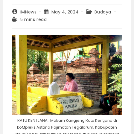
Post
Post
Post
iMNews
May 4, 2024
Budaya
author:
published:
category:
Reading
5 mins read
time:
RATU KENTJANA : Makam Kangjeng Ratu Kentjana di
koMpleks Astana Pajimatan Tegalarum, Kabupaten