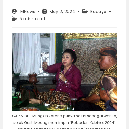
Post
Post
Post
iMNews
May 2, 2024
Budaya
author:
published:
category:
Reading
5 mins read
time:
GARIS IBU : Mungkin karena punya naluri sebagai wanita,
sejak Gusti Moeng memimpin "Bebadan Kabinet 2004"