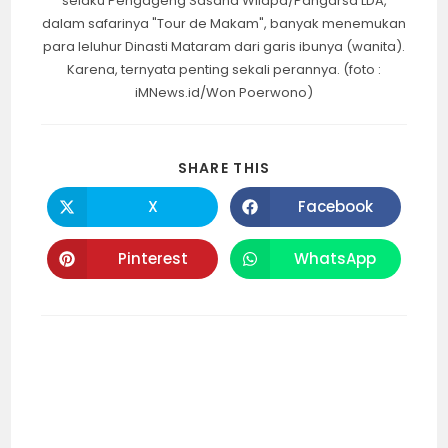
selaku Pengageng Sasana Wilapa/Pangarsa LDA,
dalam safarinya "Tour de Makam", banyak menemukan
para leluhur Dinasti Mataram dari garis ibunya (wanita).
Karena, ternyata penting sekali perannya. (foto :
iMNews.id/Won Poerwono)
SHARE
SHARE THIS
THIS
CONTENT
X
Facebook
Opens
Opens
in
in
a
a
new
new
Pinterest
WhatsApp
Opens
Opens
window
window
in
in
a
a
new
new
window
window