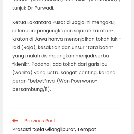
tunjuk Dr Purwadi.
Ketua Lokantara Pusat di Jogja ini mengakui,
selema ini pengungkapan sejarah karaton-
kraton di Jawa hanya menonjolkan tokoh laki-
laki (Raja), kesaktian dan unsur “tata batin”
yang malah disimpangkan menjadi serba
“klenik”. Padahal, ada tokoh dari garis ibu
(wanita) yang justru sangat penting, karena
peran “bebet”nya. (Won Poerwono-
bersambung/i1).
Read
Previous Post
more
Prasasti “Sela Gilanglipuro”, Tempat
articles