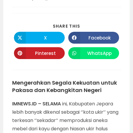
category:
time:
SHARE
SHARE THIS
THIS
CONTENT
X
Facebook
Opens
Opens
in
in
a
a
new
new
Pinterest
WhatsApp
Opens
Opens
window
window
in
in
a
a
new
new
window
window
Mengerahkan Segala Kekuatan untuk
Pakasa dan Kebangkitan Negeri
IMNEWS.ID – SELAMA
ini, Kabupaten Jepara
lebih banyak dikenal sebagai ‘’kota ukir’’ yang
terkesan ‘’sekadar’’ memproduksi aneka
mebel dari kayu dengan hiasan ukir halus