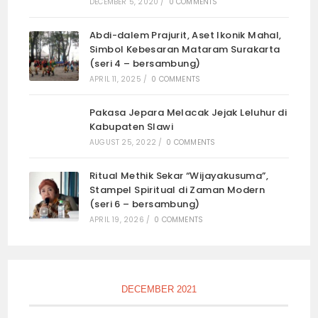
DECEMBER 5, 2020
/
0 COMMENTS
Abdi-dalem Prajurit, Aset Ikonik Mahal,
Simbol Kebesaran Mataram Surakarta
(seri 4 – bersambung)
APRIL 11, 2025
/
0 COMMENTS
Pakasa Jepara Melacak Jejak Leluhur di
Kabupaten Slawi
AUGUST 25, 2022
/
0 COMMENTS
Ritual Methik Sekar “Wijayakusuma”,
Stampel Spiritual di Zaman Modern
(seri 6 – bersambung)
APRIL 19, 2026
/
0 COMMENTS
DECEMBER 2021