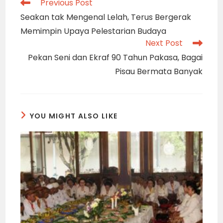
Read
Previous Post
more
Seakan tak Mengenal Lelah, Terus Bergerak
articles
Memimpin Upaya Pelestarian Budaya
Next Post
Pekan Seni dan Ekraf 90 Tahun Pakasa, Bagai
Pisau Bermata Banyak
YOU MIGHT ALSO LIKE