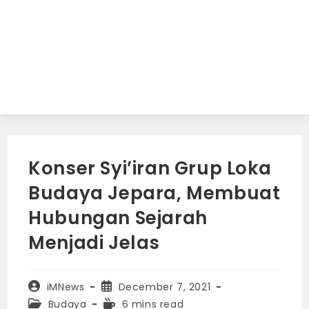
Konser Syi’iran Grup Loka
Budaya Jepara, Membuat
Hubungan Sejarah
Menjadi Jelas
Post
Post
iMNews
December 7, 2021
author:
published:
Post
Reading
Budaya
6 mins read