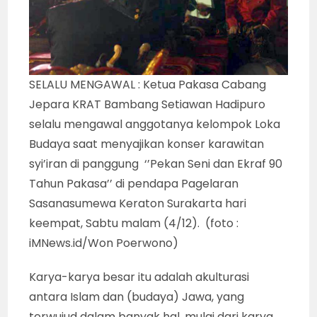
SELALU MENGAWAL : Ketua Pakasa Cabang
Jepara KRAT Bambang Setiawan Hadipuro
selalu mengawal anggotanya kelompok Loka
Budaya saat menyajikan konser karawitan
syi’iran di panggung ‘’Pekan Seni dan Ekraf 90
Tahun Pakasa’’ di pendapa Pagelaran
Sasanasumewa Keraton Surakarta hari
keempat, Sabtu malam (4/12). (foto :
iMNews.id/Won Poerwono)
Karya-karya besar itu adalah akulturasi
antara Islam dan (budaya) Jawa, yang
terwujud dalam banyak hal, mulai dari karya