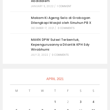
Abdidalem
JANUARY 9, 2022
/
1 COMMENT
Makam Ki Ageng Selo di Grobogan
Dilengkapi Masjid oleh Sinuhun PB X
DECEMBER 17, 2021
/
0 COMMENTS
MAKN DPW Sulsel Terbentuk,
Kepengurusannya Dilantik KPH Edy
Wirabhumi
JULY 21, 2022
/
0 COMMENTS
APRIL 2021
M
T
W
T
F
S
S
1
2
3
4