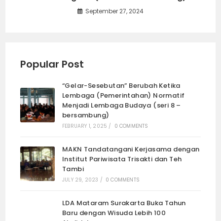
September 27, 2024
Popular Post
“Gelar-Sesebutan” Berubah Ketika
Lembaga (Pemerintahan) Normatif
Menjadi Lembaga Budaya (seri 8 –
bersambung)
FEBRUARY 1, 2025
/
0 COMMENTS
MAKN Tandatangani Kerjasama dengan
Institut Pariwisata Trisakti dan Teh
Tambi
JULY 29, 2023
/
0 COMMENTS
LDA Mataram Surakarta Buka Tahun
Baru dengan Wisuda Lebih 100