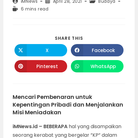
Post
Post
Post
iMNews
April 28, 2021
Budaya
author:
published:
category:
Reading
6 mins read
time:
SHARE
SHARE THIS
THIS
CONTENT
X
Facebook
Opens
Opens
in
in
a
a
new
new
Pinterest
WhatsApp
Opens
Opens
window
window
in
in
a
a
new
new
window
window
Mencari Pembenaran untuk
Kepentingan Pribadi dan Menjalankan
Misi Meniadakan
iMNews.id – BEBERAPA
hal yang disampaikan
seorang kerabat yang bergelar ”KP” dalam