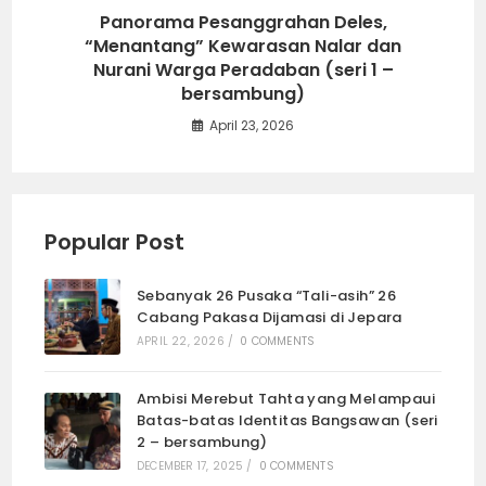
Panorama Pesanggrahan Deles,
“Menantang” Kewarasan Nalar dan
Nurani Warga Peradaban (seri 1 –
bersambung)
April 23, 2026
Popular Post
Sebanyak 26 Pusaka “Tali-asih” 26
Cabang Pakasa Dijamasi di Jepara
APRIL 22, 2026
/
0 COMMENTS
Ambisi Merebut Tahta yang Melampaui
Batas-batas Identitas Bangsawan (seri
2 – bersambung)
DECEMBER 17, 2025
/
0 COMMENTS