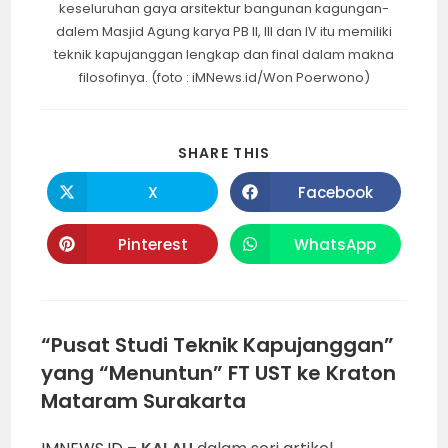
keseluruhan gaya arsitektur bangunan kagungan-
dalem Masjid Agung karya PB II, III dan IV itu memiliki
teknik kapujanggan lengkap dan final dalam makna
filosofinya. (foto : iMNews.id/Won Poerwono)
SHARE
SHARE THIS
THIS
CONTENT
X
Facebook
Opens
Opens
in
in
a
a
new
new
Pinterest
WhatsApp
Opens
Opens
window
window
in
in
a
a
new
new
window
window
“Pusat Studi Teknik Kapujanggan”
yang “Menuntun” FT UST ke Kraton
Mataram Surakarta