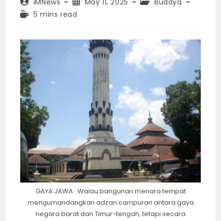
Post
Post
Post
iMNews
May 11, 2025
Budaya
author:
published:
category:
Reading
5 mins read
time:
GAYA JAWA : Walau bangunan menara tempat
mengumandangkan adzan campuran antara gaya
negara barat dan Timur-tengah, tetapi secara