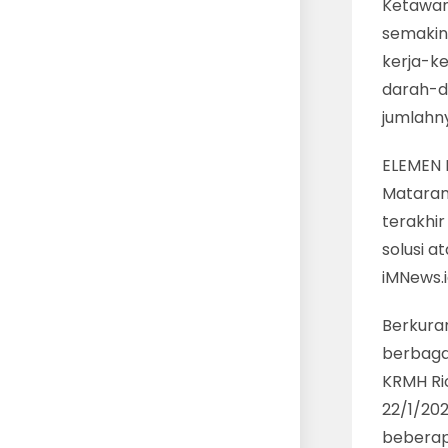
Ketawan
semakin
kerja-ke
darah-d
jumlahn
ELEMEN 
Mataram
terakhir
solusi a
iMNews.
Berkura
berbaga
KRMH Rio
22/1/202
beberapa