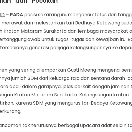
alan” dan “Pocokan”
ID
–
PADA
posisi sekarang ini, mengenai status dan tan
, merawat dan melestarikan tari Bedhaya Ketawang sudah
h Kraton Mataram Surakarta dan lembaga masyarakat 
bertanggungjawab untuk tugas-tugas dan kewajiban itu. B
tersedianya generasi penjaga kelangsungannya ke depan,
men yang sering dilemparkan Gusti Moeng mengenai sem
nya jumlah SDM dari keluarga raja dan sentana darah-d
para abdi-dalem garapnya, jelas berkait dengan jaminan 
ungan Kraton Mataram Surakarta. Kelangsungan kraton
tirkan, karena SDM yang mengurus tari Bedaya Ketawang
erkurang.
 ancaman tak terurusnya berbagai upacara adat selain t