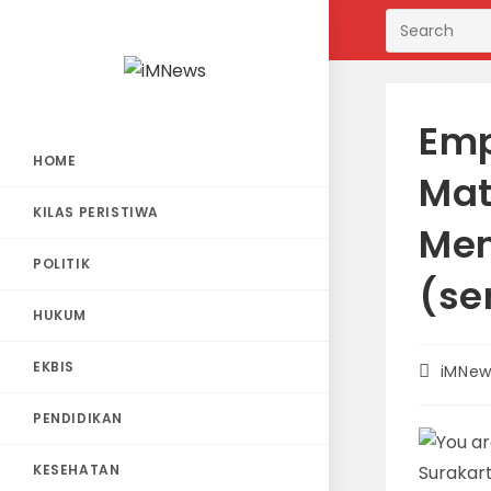
Skip
to
content
Emp
HOME
Mat
KILAS PERISTIWA
Men
POLITIK
(se
HUKUM
EKBIS
Post
iMNew
author:
PENDIDIKAN
KESEHATAN