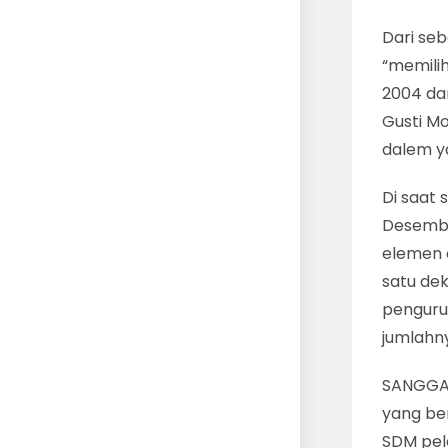
Dari seb
“memilih
2004 dan
Gusti M
dalem y
Di saat 
Desembe
elemen 
satu de
penguru
jumlahn
SANGGAR
yang be
SDM pel