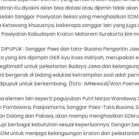
iran itu diyakini akan bisa diatasi atau dijamin tidak akan 
 selain Sanggar Pawiyatan Beksa yang menghasilkan SDM
 Ketawang khususnya, beberapa sanggar lain yang juga d
 Pawiyatan Kabudayan Kraton Mataram Surakarta kini mak
DIPUPUK : Sanggar Paes dan tata-Busana Pengantin Ja
ta yang kini dipimpin GKR Ayu Koes Indriyah, merupakan
egitimatif untuk pelestarian Budaya Jawa dan kelangsun
ni bergerak di bidang edukasi ketrampilan soal adat per
dipupuk untuk berkembang. (foto : iMNews.id/Won Poer
a elemen lain seperti paguyuban Putri Narpa Wandawa,
n Pambiwara, Pasipamarta, Sanggar Paes-Tata Busana, 
an Dalang dan Pakasa, akan mampu menghasilkan SDM 
pi berbagai kebutuhan sesuai keperluannya. Dengan begi
SDM untuk menjaga kelangsungan kraton dan pelestaria