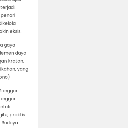
terjadi.
 penari
ikelola
in eksis.
wa gaya
 elemen daya
gan kraton.
nikahan, yang
wono)
 Sanggar
Sanggar
untuk
tu, praktis
n Budaya