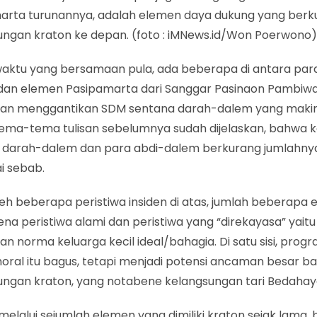
arta turunannya, adalah elemen daya dukung yang berku
ungan kraton ke depan. (foto : iMNews.id/Won Poerwono
aktu yang bersamaan pula, ada beberapa di antara par
dan elemen Pasipamarta dari Sanggar Pasinaon Pambiwar
kan menggantikan SDM sentana darah-dalem yang makin
ema-tema tulisan sebelumnya sudah dijelaskan, bahwa ke
 darah-dalem dan para abdi-dalem berkurang jumlahny
i sebab.
leh beberapa peristiwa insiden di atas, jumlah beberapa 
ena peristiwa alami dan peristiwa yang “direkayasa” yai
an norma keluarga kecil ideal/bahagia. Di satu sisi, prog
oral itu bagus, tetapi menjadi potensi ancaman besar ba
ungan kraton, yang notabene kelangsungan tari Bedaha
elalui sejumlah elemen yang dimiliki kraton sejak lama,