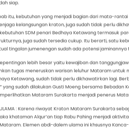
dah siap.
bab itu, kebutuhan yang menjadi bagian dari mata-ranta
njaga kelangsungan kraton, juga sudah tidak perlu dikha
 kebutuhan SDM penari Bedhaya Ketawang termasuk pa
rukturnya, juga sudah tersedia cukup. Itu berarti, satu ke
tual tingalan jumenengan sudah ada potensi jaminannya 
epentingan lebih besar yaitu kewajiban dan tanggungja
nkan tugas meneruskan warisan leluhur Mataram untuk
haya Ketawang, sudah tidak perlu dikhawatirkan lagi. Ber
t” yang sudah dilakukan Gusti Moeng bersama Bebadan K
emperlihatkan Mataram Surakarta menjadi penerus Mata
ULAMA : Karena riwayat Kraton Mataram Surakarta sebag
aka khataman Alqur’an tiap Rabu Pahing menjadi aktivita
s Mataram. Elemen abdi-dalem ulama ini khsusnya Kanca-