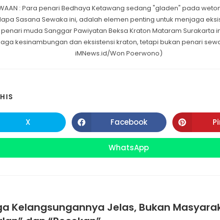
WAAN : Para penari Bedhaya Ketawang sedang "gladen" pada weton
dapa Sasana Sewaka ini, adalah elemen penting untuk menjaga eksis
 penari muda Sanggar Pawiyatan Beksa Kraton Mataram Surakarta in
aga kesinambungan dan eksistensi kraton, tetapi bukan penari sewaa
iMNews.id/Won Poerwono)
SHARE
HIS
THIS
X
Facebook
P
Opens
Opens
in
in
CONTENT
a
a
new
new
WhatsApp
Opens
window
window
in
a
new
window
ga Kelangsungannya Jelas, Bukan Masyara