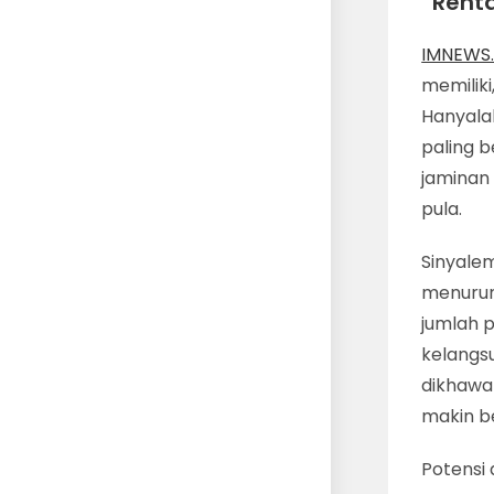
“Rent
IMNEWS.
memiliki
Hanyala
paling 
jaminan 
pula.
Sinyale
menurun
jumlah 
kelangs
dikhawa
makin b
Potensi