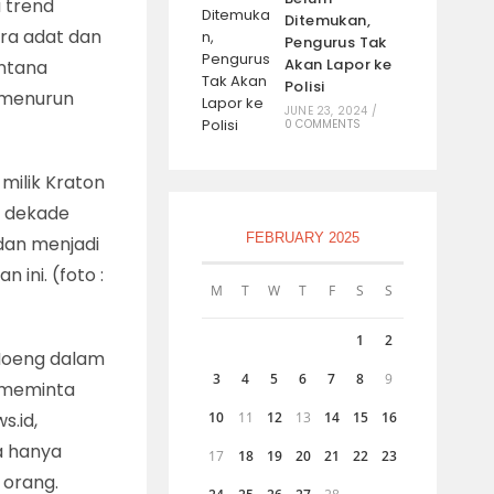
 trend
Ditemukan,
ra adat dan
Pengurus Tak
Akan Lapor ke
entana
Polisi
 menurun
JUNE 23, 2024
/
0 COMMENTS
milik Kraton
m dekade
FEBRUARY 2025
 dan menjadi
 ini. (foto :
M
T
W
T
F
S
S
1
2
 Moeng dalam
3
4
5
6
7
8
9
a meminta
s.id,
10
11
12
13
14
15
16
ya hanya
17
18
19
20
21
22
23
 orang.