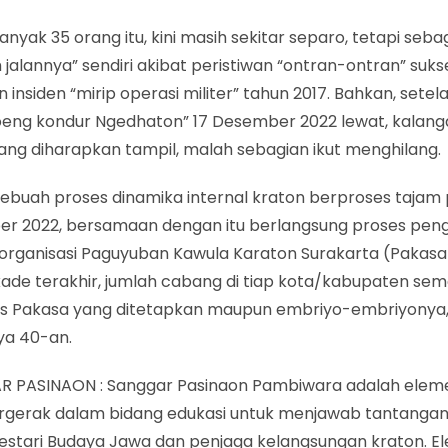
anyak 35 orang itu, kini masih sekitar separo, tetapi seb
 jalannya” sendiri akibat peristiwan “ontran-ontran” suks
 insiden “mirip operasi militer” tahun 2017. Bahkan, setela
oeng kondur Ngedhaton” 17 Desember 2022 lewat, kalan
ang diharapkan tampil, malah sebagian ikut menghilang.
sebuah proses dinamika internal kraton berproses tajam 
r 2022, bersamaan dengan itu berlangsung proses pen
organisasi Paguyuban Kawula Karaton Surakarta (Pakasa
kade terakhir, jumlah cabang di tiap kota/kabupaten se
s Pakasa yang ditetapkan maupun embriyo-embriyonya,
ya 40-an.
 PASINAON : Sanggar Pasinaon Pambiwara adalah elemen
rgerak dalam bidang edukasi untuk menjawab tantanga
estari Budaya Jawa dan penjaga kelangsungan kraton. E