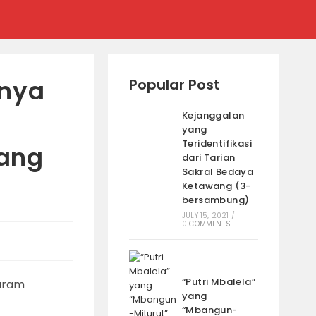
anya
Popular Post
Kejanggalan
yang
Teridentifikasi
ang
dari Tarian
Sakral Bedaya
Ketawang (3-
bersambung)
JULY 15, 2021
/
0 COMMENTS
“Putri Mbalela”
yang
“Mbangun-