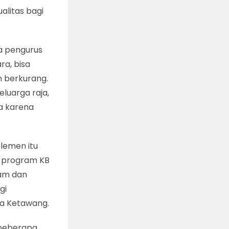
alitas bagi
)
a pengurus
a, bisa
 berkurang.
luarga raja,
a karena
elemen itu
tu program KB
ram dan
gi
ya Ketawang.
 beberapa