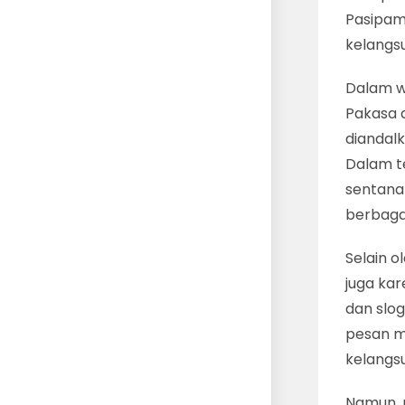
Pasipam
kelangs
Dalam w
Pakasa 
diandal
Dalam t
sentana
berbaga
Selain o
juga kar
dan slog
pesan m
kelangs
Namun, m