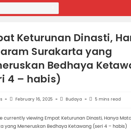
at Keturunan Dinasti, H
aram Surakarta yang
eruskan Bedhaya Ketaw
ri 4 – habis)
Post
Post
Reading
s
February 16, 2025
Budaya
5 mins read
published:
category:
time: