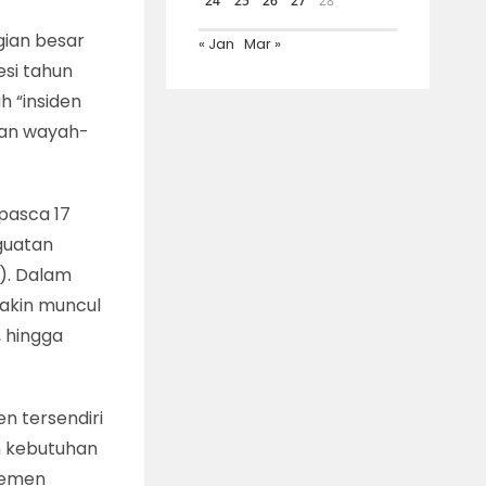
24
25
26
27
28
agian besar
« Jan
Mar »
esi tahun
h “insiden
gan wayah-
pasca 17
guatan
). Dalam
makin muncul
 hingga
 tersendiri
n kebutuhan
lemen