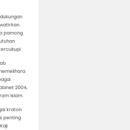
i dukungan
watirkan.
ra pamong
butuhan
tercukupi.
wab
 memelihara
bagai
abinet 2004,
ram Islam.
ai kraton
s penting
Kaji