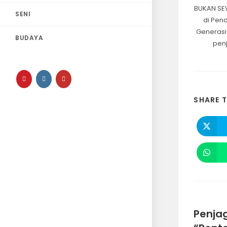
BUKAN SE
SENI
di Pen
Generasi
BUDAYA
penj
SHARE T
Penja