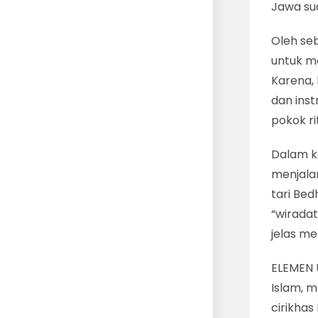
Jawa su
Oleh se
untuk me
Karena,
dan inst
pokok ri
Dalam k
menjala
tari Bed
“wirada
jelas m
ELEMEN 
Islam, m
cirikha