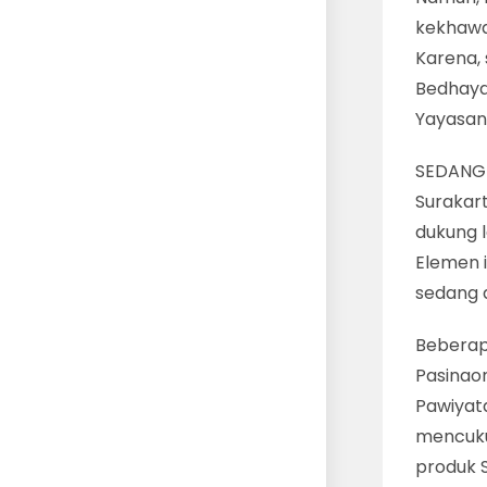
kekhawat
Karena,
Bedhaya
Yayasan
SEDANG 
Surakar
dukung l
Elemen i
sedang 
Beberap
Pasinao
Pawiyat
mencuku
produk 