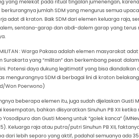
g yang melekat pada ritual tingalan jumenengan, karena
 berkurangnya jumlah SDM yang mengurus semua upaca
rja adat di kraton. Baik SDM dari elemen keluarga raja, s
alem, sentana-garap dan abdi-dalem garap yang terus
ya.
MILITAN : Warga Pakasa adalah elemen masyarakat adat 
 Surakarta yang “militan” dan berkembang pesat dala
 ini. Potensi daya dukung legitimatif yang bisa diandalkan
tas mengurangnya SDM di berbagai lini di kraton belakangan
id/Won Poerwono)
ngnya beberapa elemen itu, juga sudah dijelaskan Gusti
i kesempatan, bahkan diisyaratkan Sinuhun PB XII ketik
 Yosodipuro dan Gusti Moeng untuk “golek kanca” (iMNew
5). Keluarga raja atau putra/putri Sinuhun PB XII, faktan
 dari lebih separo yang aktif, padahal semuanya ada 35