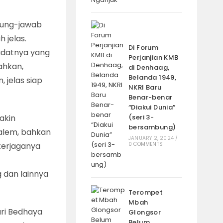
ggung-jawab
 jelas.
Di Forum
adatnya yang
Perjanjian KMB
ahkan,
di Denhaag,
Belanda 1949,
 jelas siap
NKRI Baru
Benar-benar
“Diakui Dunia”
akin
(seri 3-
bersambung)
alem, bahkan
JANUARY 2, 2024
/
terjaganya
0 COMMENTS
 dan lainnya
Terompet
Mbah
ari Bedhaya
Glongsor
Belum