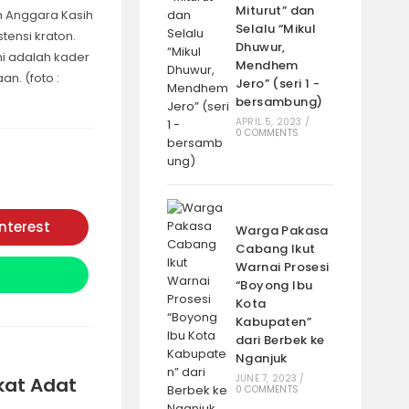
Miturut” dan
 Anggara Kasih
Selalu “Mikul
tensi kraton.
Dhuwur,
i adalah kader
Mendhem
n. (foto :
Jero” (seri 1 -
bersambung)
APRIL 5, 2023
/
0 COMMENTS
interest
Warga Pakasa
Opens
in
Cabang Ikut
a
Warnai Prosesi
new
window
“Boyong Ibu
Kota
Kabupaten”
dari Berbek ke
Nganjuk
JUNE 7, 2023
/
kat Adat
0 COMMENTS