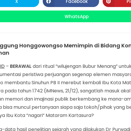
X
Facebook
P
Opens
Opens
in
in
CONTENT
a
a
new
new
WhatsApp
Opens
window
window
in
a
new
window
gung Honggowongso Memimpin di Bidang Kons
nan
ID
–
BERAWAL
dari ritual ”wilujengan Bubur Menang” untu
mentasi peristiwa perjuangan segenap elemen masyar
o membantu Sinuhun PB II merebut kembali Ibu Kota Ma
a pada tahun 1742 (iMNews, 21/12), sangatlah masuk akal
an memori dan imajinasi publik berkembang ke mana-am
na bisa muncul pertanyaan siapa saja tokoh/pihak yang b
ya Ibu Kota ”nagari” Mataram Kartasura?
-data hasil penelitian sejarah yang dilakukan Dr Purwadi