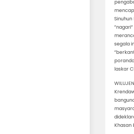
pengabd
mencapa
Sinuhun
”nagari
meranca
segala i
”berkant
poranda
laskar C
WILUJEN
Krendawa
banguna
masyara
didekla
Khasan B