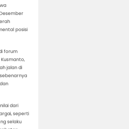
iwa
6 Desember
aerah
ental posisi
di forum
r Kusmanto,
h jalan di
a sebenarnya
 dan
lai dari
rgai, seperti
eng selaku