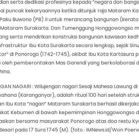
ian serta dedikasi profesinya kepada ”negara dan bangs
i puncak kekaryaannya ketika ditunjuk raja Mataram Ka
 Paku Buwono (PB) II untuk merancang bangunan (kerato
” Mataram Surakarta. Dan Tumenggung Honggowongso m
ng serta mendirikan konstruksi bangunan kawasan ked
nfrastruktur Ibu Kota Surakarta secara lengkap, sejak Sinu
or” di Ponorogo (1742-1745), akibat Ibu Kota Kartasura 
 oleh pemberontakan Mas Garendi yang berkolaborasi 
hina.
GAN NAGARI : Wilujengan nagari Sesaji Mahesa Lawung di
hana (Karanganyar), adalah ritual 100 hari setelah stru
n Ibu Kota ”nagari” Mataram Surakarta berhasil dikerjak
kat Kebumen di bawah kepemimpinan Honggowongso 
rasikan bersama masyarakat Ponorogo atas doa restu Ky
esari pada 17 Sura 1745 (M). (foto : iMNews.id/Won Poe