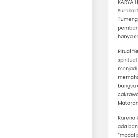
KARYA 
Surakart
Tumengg
pembang
hanya s
Ritual ”
spiritua
menjadi 
memaham
bangsa d
cakrawa
Mataram
Karena k
ada ban
”modal p