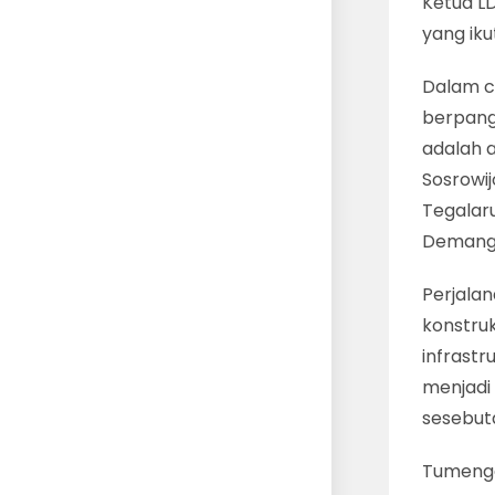
Ketua L
yang iku
Dalam c
berpang
adalah 
Sosrowi
Tegalar
Demang 
Perjalan
konstru
infrast
menjadi
sesebut
Tumengg