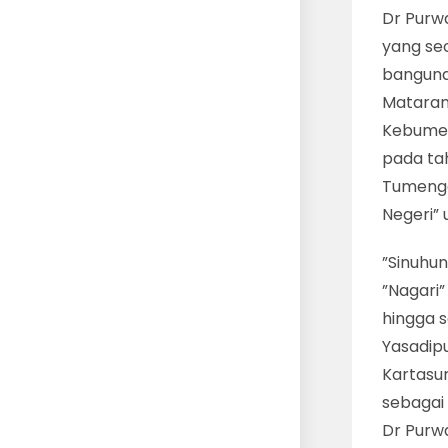
Dr Purw
yang se
bangunan
Mataram
Kebumen
pada tah
Tumengg
Negeri” 
”Sinuhun
”Nagari
hingga 
Yasadipu
Kartasur
sebagai
Dr Purwa