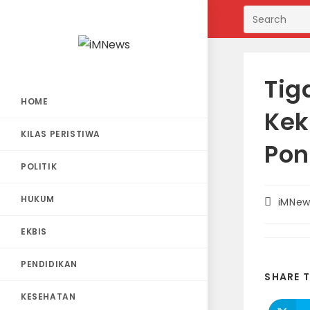
Skip
to
content
Tig
HOME
Kek
KILAS PERISTIWA
Pon
POLITIK
HUKUM
Post
iMNew
author:
EKBIS
PENDIDIKAN
SHARE T
KESEHATAN