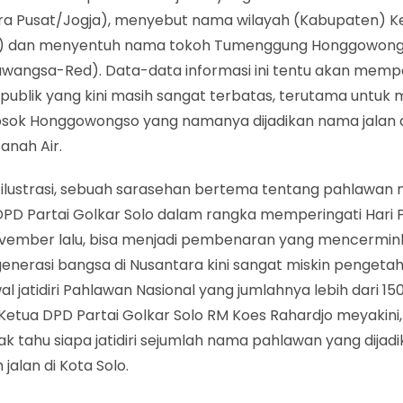
ra Pusat/Jogja), menyebut nama wilayah (Kabupaten) 
) dan menyentuh nama tokoh Tumenggung Honggowon
wangsa-Red). Data-data informasi ini tentu akan mem
publik yang kini masih sangat terbatas, terutama untu
 sosok Honggowongso yang namanya dijadikan nama jalan 
Tanah Air.
 ilustrasi, sebuah sarasehan bertema tentang pahlawan 
 DPD Partai Golkar Solo dalam rangka memperingati Hari 
ovember lalu, bisa menjadi pembenaran yang mencermin
enerasi bangsa di Nusantara kini sangat miskin pengeta
al jatidiri Pahlawan Nasional yang jumlahnya lebih dari 15
Ketua DPD Partai Golkar Solo RM Koes Rahardjo meyakini
ak tahu siapa jatidiri sejumlah nama pahlawan yang dija
 jalan di Kota Solo.