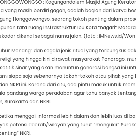
HONGGOWONGSO : Kagungandalem Masjid Agung Kerato
a yang masih berdiri gagah, adalah bagian dari karya be
ung Honggowongso, seorang tokoh penting dalam pros
unan tata ruang insfrastruktur Ibu Kota ”nagari” Matara
ekadar dikenal sebagai nama jalan. (foto : iMNews.id/Wo
Bubur Menang” dan segala jenis ritual yang terbungkus d
l religi yang hingga kini dirawat masyarakat Ponorogo, mu
setitik sinar yang akan menuntun generasi bangsa ini unt
i siapa saja sebenarnya tokoh-tokoh atau pihak yang 
an NKRI ini. Karena dari situ, ada pintu masuk untuk me
la pandang warga peradaban agar tahu banyak tentang
, Surakarta dan NKRI.
etika menggali informasi lebih dalam dan lebih luas di b
yak potensi daerah/wilayah yang turut ”mengukir” Surak
enting” NKRI.