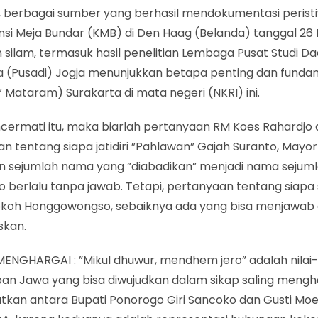
, berbagai sumber yang berhasil mendokumentasi perist
nsi Meja Bundar (KMB) di Den Haag (Belanda) tanggal 2
 silam, termasuk hasil penelitian Lembaga Pusat Studi D
a (Pusadi) Jogja menunjukkan betapa penting dan fundam
” Mataram) Surakarta di mata negeri (NKRI) ini.
cermati itu, maka biarlah pertanyaan RM Koes Rahardjo 
n tentang siapa jatidiri ”Pahlawan” Gajah Suranto, Mayo
an sejumlah nama yang ”diabadikan” menjadi nama sejumla
o berlalu tanpa jawab. Tetapi, pertanyaan tentang siap
i tokoh Honggowongso, sebaiknya ada yang bisa menjawab
skan.
ENGHARGAI : ”Mikul dhuwur, mendhem jero” adalah nilai-ni
an Jawa yang bisa diwujudkan dalam sikap saling mengha
atkan antara Bupati Ponorogo Giri Sancoko dan Gusti Mo