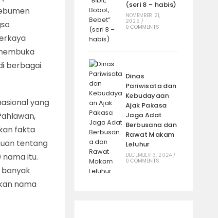
(seri 8 – habis)
Kebumen
NOVEMBER 21,
2025
/
gso
0 COMMENTS
perkaya
k membuka
di berbagai
Dinas
Pariwisata dan
Kebudayaan
nasional yang
Ajak Pakasa
Pahlawan,
Jaga Adat
Berbusana dan
kan fakta
Rawat Makam
huan tentang
Leluhur
0 nama itu.
DECEMBER 3, 2024
/
0 COMMENTS
, banyak
dikan nama