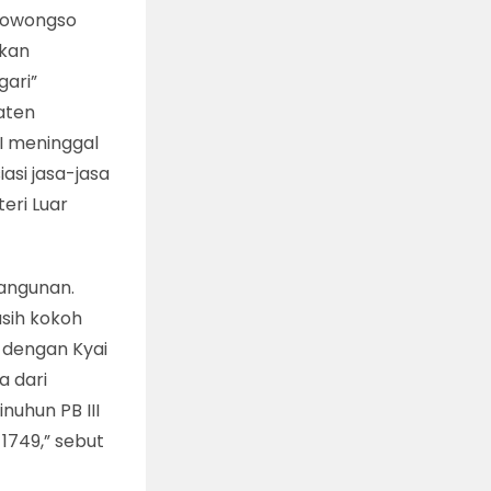
gowongso
ikan
gari”
aten
I meninggal
asi jasa-jasa
ri Luar
bangunan.
sih kokoh
 dengan Kyai
a dari
nuhun PB III
1749,” sebut