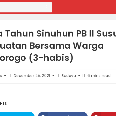
a Tahun Sinuhun PB II Sus
uatan Bersama Warga
orogo (3-habis)
Post
Post
Reading
s
December 25, 2021
Budaya
6 mins read
published:
category:
time:
SHARE
HIS
THIS