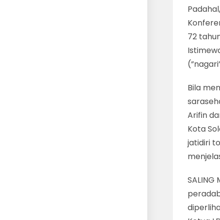
Padahal
Konfere
72 tahun
Istimew
(”nagari
Bila men
saraseha
Arifin d
Kota Sol
jatidir
menjela
SALING M
peradab
diperlih