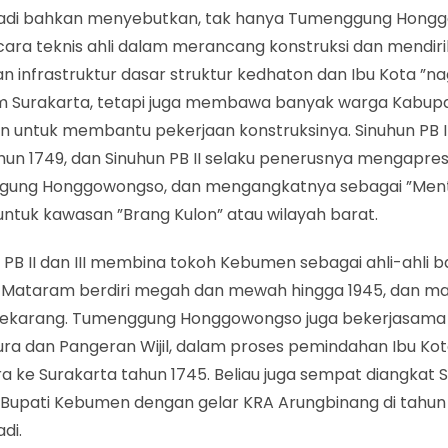
adi bahkan menyebutkan, tak hanya Tumenggung Hong
cara teknis ahli dalam merancang konstruksi dan mendir
 infrastruktur dasar struktur kedhaton dan Ibu Kota ”na
 Surakarta, tetapi juga membawa banyak warga Kabup
 untuk membantu pekerjaan konstruksinya. Sinuhun PB I
un 1749, dan Sinuhun PB II selaku penerusnya mengapresi
ung Honggowongso, dan mengangkatnya sebagai ”Mente
untuk kawasan ”Brang Kulon” atau wilayah barat.
 PB II dan III membina tokoh Kebumen sebagai ahli-ahli 
” Mataram berdiri megah dan mewah hingga 1945, dan ma
sekarang. Tumenggung Honggowongso juga bekerjasama
ra dan Pangeran Wijil, dalam proses pemindahan Ibu Kot
a ke Surakarta tahun 1745. Beliau juga sempat diangkat Si
 Bupati Kebumen dengan gelar KRA Arungbinang di tahun 
di.