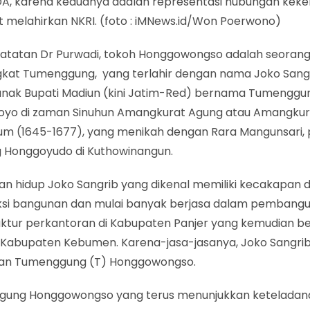
DA, karena keduanya adalah representasi hubungan kek
t melahirkan NKRI. (foto : iMNews.id/Won Poerwono)
atatan Dr Purwadi, tokoh Honggowongso adalah seoran
kat Tumenggung, yang terlahir dengan nama Joko Sangr
anak Bupati Madiun (kini Jatim-Red) bernama Tumenggu
joyo di zaman Sinuhun Amangkurat Agung atau Amangkur
um (1645-1677), yang menikah dengan Rara Mangunsari, pu
Honggoyudo di Kuthowinangun.
an hidup Joko Sangrib yang dikenal memiliki kecakapan d
ksi bangunan dan mulai banyak berjasa dalam pembang
ruktur perkantoran di Kabupaten Panjer yang kemudian 
 Kabupaten Kebumen. Karena-jasa-jasanya, Joko Sangrib 
an Tumenggung (T) Honggowongso.
ung Honggowongso yang terus menunjukkan keteladan