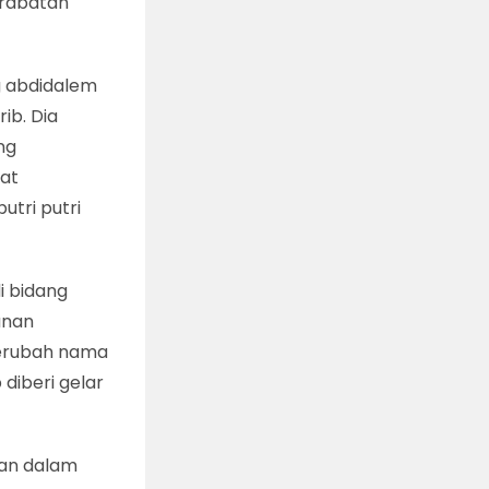
erabatan
g abdidalem
ib. Dia
ng
at
tri putri
i bidang
unan
berubah nama
diberi gelar
an dalam