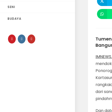
SENI
BUDAYA
Tumeng
Bangu
IMNEWS.
mendoku
Ponorog
Kartasur
rangkai
dari sa
pindahn
Dan data