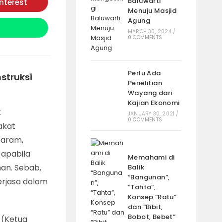
Baluwarti
interest
Opens
Menuju Masjid
in
a
Agung
new
window
MARCH 30, 2024
/
0 COMMENTS
Perlu Ada
truksi
Penelitian
Wayang dari
Kajian Ekonomi
k
JANUARY 30, 2021
/
0 COMMENTS
akat
taram,
 apabila
Memahami di
an. Sebab,
Balik
“Bangunan”,
erjasa dalam
“Tahta”,
Konsep “Ratu”
dan “Bibit,
Bobot, Bebet”
 (Ketua