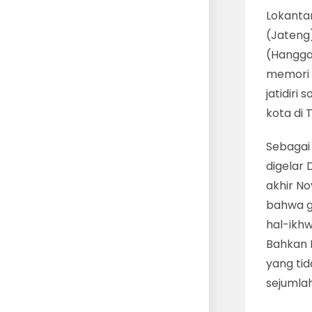
Lokanta
(Jateng
(Hangga
memori 
jatidiri
kota di 
Sebagai
digelar
akhir N
bahwa g
hal-ikhw
Bahkan 
yang tid
sejumlah