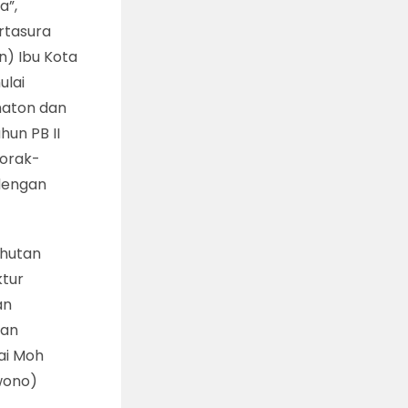
a”,
rtasura
n) Ibu Kota
ulai
haton dan
hun PB II
porak-
dengan
 hutan
ktur
an
dan
ai Moh
rwono)