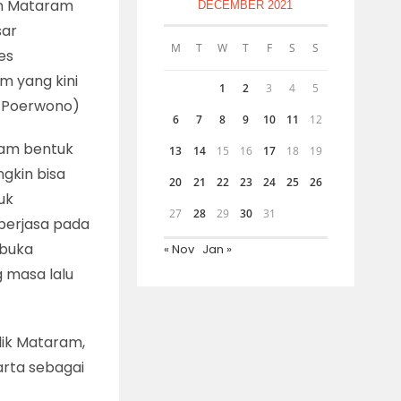
n Mataram
DECEMBER 2021
sar
M
T
W
T
F
S
S
es
m yang kini
1
2
3
4
5
n Poerwono)
6
7
8
9
10
11
12
alam bentuk
13
14
15
16
17
18
19
ngkin bisa
20
21
22
23
24
25
26
uk
27
28
29
30
31
berjasa pada
mbuka
« Nov
Jan »
 masa lalu
alik Mataram,
arta sebagai