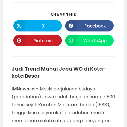
SHARE
SHARE THIS
THIS
CONTENT
X
Facebook
Opens
Opens
in
in
a
a
new
new
Pinterest
WhatsApp
Opens
Opens
window
window
in
in
a
a
new
new
window
window
Jadi Trend Mahal Jasa WO di Kota-
kota Besar
iMNews.id
– Meski perjalanan budaya
(peradaban) Jawa sudah berjalan hampir 500
tahun sejak Keraton Mataram berdiri (1588),
hingga kini masyarakat peradaban masih
memelihara salah satu cabang seni yang kini