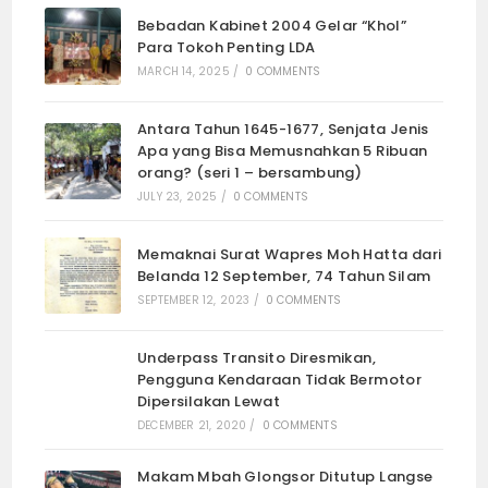
Bebadan Kabinet 2004 Gelar “Khol”
Para Tokoh Penting LDA
MARCH 14, 2025
/
0 COMMENTS
Antara Tahun 1645-1677, Senjata Jenis
Apa yang Bisa Memusnahkan 5 Ribuan
orang? (seri 1 – bersambung)
JULY 23, 2025
/
0 COMMENTS
Memaknai Surat Wapres Moh Hatta dari
Belanda 12 September, 74 Tahun Silam
SEPTEMBER 12, 2023
/
0 COMMENTS
Underpass Transito Diresmikan,
Pengguna Kendaraan Tidak Bermotor
Dipersilakan Lewat
DECEMBER 21, 2020
/
0 COMMENTS
Makam Mbah Glongsor Ditutup Langse