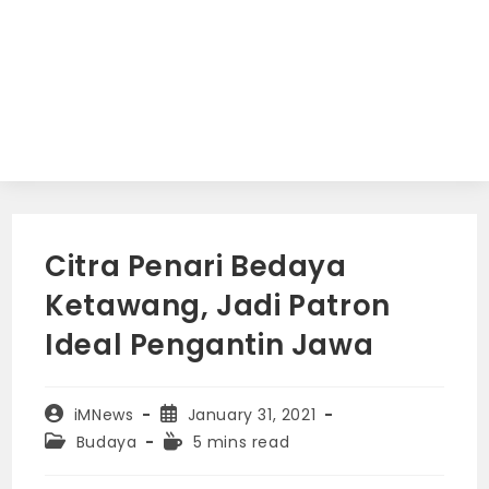
Citra Penari Bedaya
Ketawang, Jadi Patron
Ideal Pengantin Jawa
Post
Post
iMNews
January 31, 2021
author:
published:
Post
Reading
Budaya
5 mins read
category:
time: