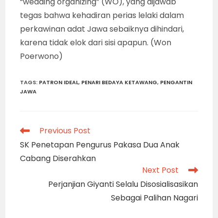
“wedding organizing” (WO), yang dijawab
tegas bahwa kehadiran perias lelaki dalam
perkawinan adat Jawa sebaiknya dihindari,
karena tidak elok dari sisi apapun. (Won
Poerwono)
TAGS
:
PATRON IDEAL
,
PENARI BEDAYA KETAWANG
,
PENGANTIN
JAWA
Read
Previous Post
more
SK Penetapan Pengurus Pakasa Dua Anak
articles
Cabang Diserahkan
Next Post
Perjanjian Giyanti Selalu Disosialisasikan
Sebagai Palihan Nagari