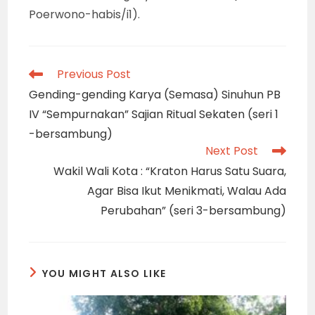
Poerwono-habis/i1).
Read
Previous Post
more
Gending-gending Karya (Semasa) Sinuhun PB
articles
IV “Sempurnakan” Sajian Ritual Sekaten (seri 1
-bersambung)
Next Post
Wakil Wali Kota : “Kraton Harus Satu Suara,
Agar Bisa Ikut Menikmati, Walau Ada
Perubahan” (seri 3-bersambung)
YOU MIGHT ALSO LIKE