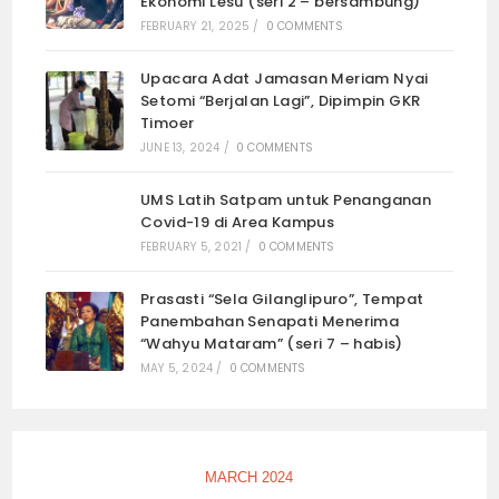
Ekonomi Lesu (seri 2 – bersambung)
FEBRUARY 21, 2025
/
0 COMMENTS
Upacara Adat Jamasan Meriam Nyai
Setomi “Berjalan Lagi”, Dipimpin GKR
Timoer
JUNE 13, 2024
/
0 COMMENTS
UMS Latih Satpam untuk Penanganan
Covid-19 di Area Kampus
FEBRUARY 5, 2021
/
0 COMMENTS
Prasasti “Sela Gilanglipuro”, Tempat
Panembahan Senapati Menerima
“Wahyu Mataram” (seri 7 – habis)
MAY 5, 2024
/
0 COMMENTS
MARCH 2024