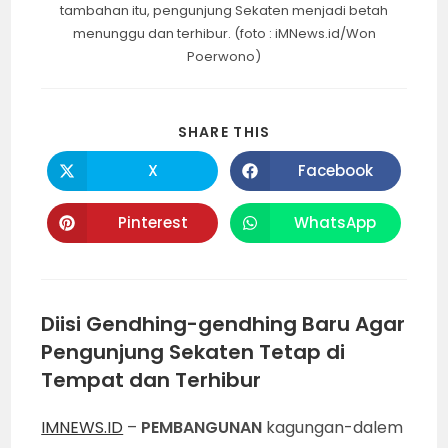
tambahan itu, pengunjung Sekaten menjadi betah
menunggu dan terhibur. (foto : iMNews.id/Won
Poerwono)
SHARE
SHARE THIS
THIS
CONTENT
X
Facebook
Opens
Opens
in
in
a
a
new
new
Pinterest
WhatsApp
Opens
Opens
window
window
in
in
a
a
new
new
window
window
Diisi Gendhing-gendhing Baru Agar
Pengunjung Sekaten Tetap di
Tempat dan Terhibur
IMNEWS.ID
–
PEMBANGUNAN
kagungan-dalem