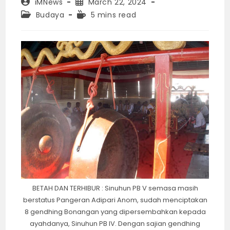
Post
Post
iMNews
March 22, 2024
author:
published:
Post
Reading
Budaya
5 mins read
category:
time:
BETAH DAN TERHIBUR : Sinuhun PB V semasa masih
berstatus Pangeran Adipari Anom, sudah menciptakan
8 gendhing Bonangan yang dipersembahkan kepada
ayahdanya, Sinuhun PB IV. Dengan sajian gendhing