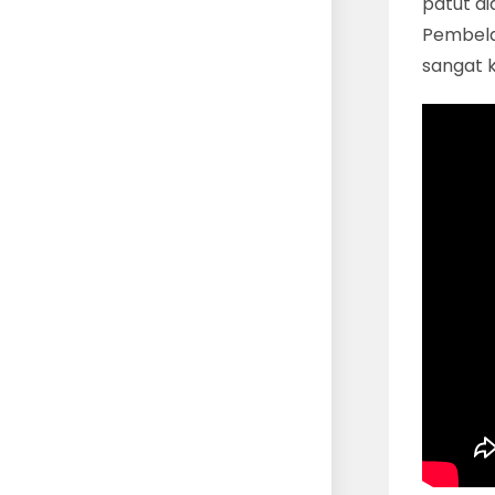
patut di
Pembela
sangat 