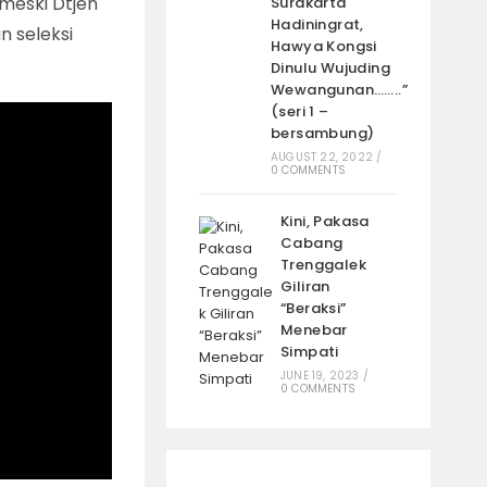
 meski Dtjen
Surakarta
Hadiningrat,
 seleksi
Hawya Kongsi
Dinulu Wujuding
Wewangunan……..”
(seri 1 –
bersambung)
AUGUST 22, 2022
/
0 COMMENTS
Kini, Pakasa
Cabang
Trenggalek
Giliran
“Beraksi”
Menebar
Simpati
JUNE 19, 2023
/
0 COMMENTS