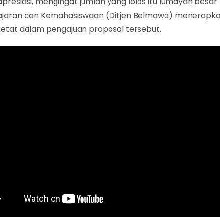
apresiasi, mengingat jumlah yang lolos itu lumayan besar
jaran dan Kemahasiswaan (Ditjen Belmawa) menerapkan
ketat dalam pengajuan proposal tersebut.