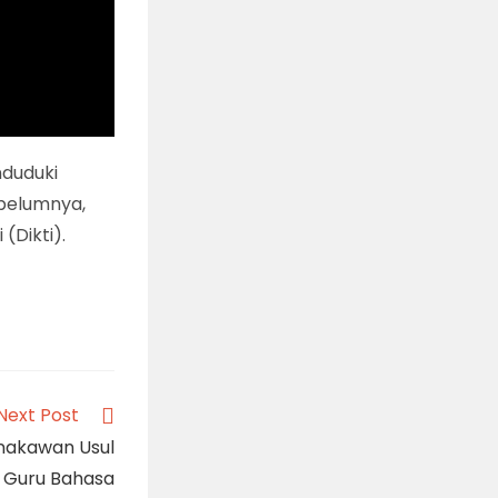
nduduki
ebelumnya,
(Dikti).
Next Post
nakawan Usul
 Guru Bahasa