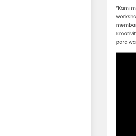
”Kami m
worksho
membant
Kreativi
para wa