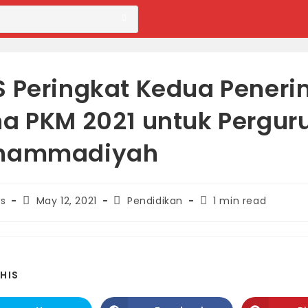
 Peringkat Kedua Pener
a PKM 2021 untuk Pergur
hammadiyah
Post
Post
Reading
s
May 12, 2021
Pendidikan
1 min read
published:
category:
time:
SHARE
HIS
THIS