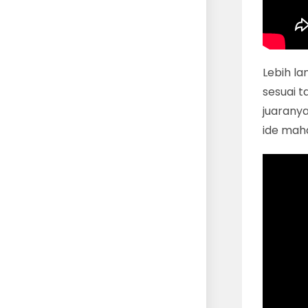
Lebih la
sesuai t
juarany
ide mah