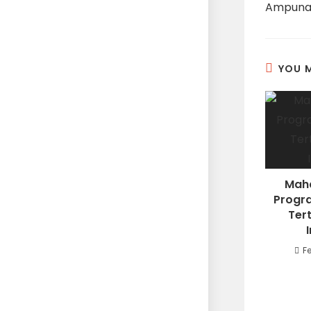
Ampunan
YOU M
Maha
Progr
Ter
F