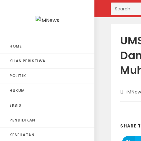
Skip
to
content
UMS
HOME
Dan
KILAS PERISTIWA
Mu
POLITIK
HUKUM
Post
iMNew
author:
EKBIS
PENDIDIKAN
SHARE T
KESEHATAN