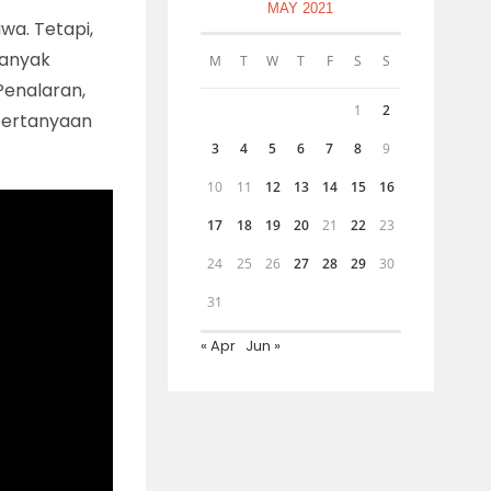
MAY 2021
wa. Tetapi,
banyak
M
T
W
T
F
S
S
Penalaran,
1
2
 pertanyaan
3
4
5
6
7
8
9
10
11
12
13
14
15
16
17
18
19
20
21
22
23
24
25
26
27
28
29
30
31
« Apr
Jun »