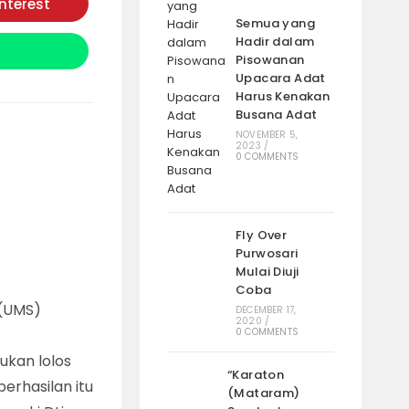
interest
Opens
in
Semua yang
a
Hadir dalam
new
window
Pisowanan
Upacara Adat
Harus Kenakan
Busana Adat
NOVEMBER 5,
2023
/
0 COMMENTS
Fly Over
Purwosari
Mulai Diuji
Coba
 (UMS)
DECEMBER 17,
2020
/
0 COMMENTS
ukan lolos
“Karaton
erhasilan itu
(Mataram)