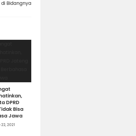
 di Bidangnya
ngat
atinkan,
ta DPRD
idak Bisa
asa Jawa
 22, 2021