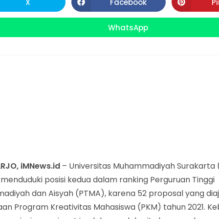
X
Facebook
P
Opens
Opens
in
in
CONTENT
a
a
new
new
WhatsApp
Opens
window
window
in
a
new
window
RJO, iMNews.id
– Universitas Muhammadiyah Surakarta
 menduduki posisi kedua dalam ranking Perguruan Tinggi
diyah dan Aisyah (PTMA), karena 52 proposal yang diaj
an Program Kreativitas Mahasiswa (PKM) tahun 2021. Keb