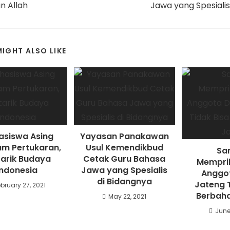
 Allah
Jawa yang Spesialis
IGHT ALSO LIKE
siswa Asing
Yayasan Panakawan
am Pertukaran,
Usul Kemendikbud
Sa
tarik Budaya
Cetak Guru Bahasa
Memprih
Indonesia
Jawa yang Spesialis
Anggo
di Bidangnya
Jateng T
ebruary 27, 2021
Berbah
May 22, 2021
June