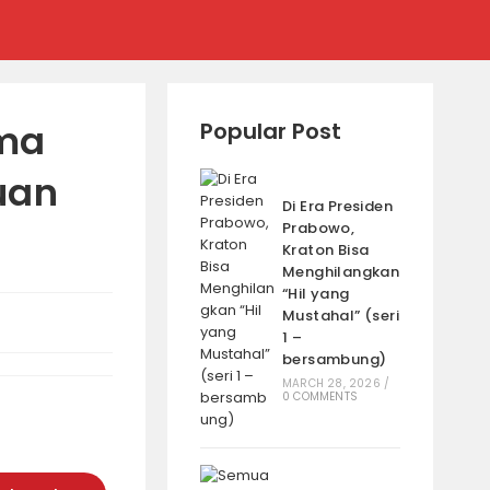
ima
Popular Post
uan
Di Era Presiden
Prabowo,
Kraton Bisa
Menghilangkan
“Hil yang
Mustahal” (seri
1 –
bersambung)
MARCH 28, 2026
/
0 COMMENTS