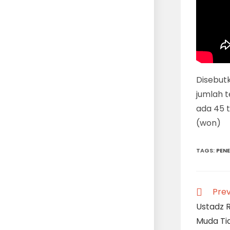
Disebut
jumlah t
ada 45 t
(won)
TAGS
:
PENE
Read
Prev
more
Ustadz 
articles
Muda Ti