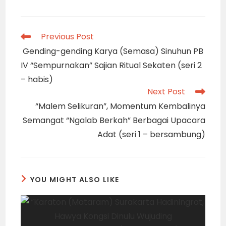
Read
Previous Post
more
Gending-gending Karya (Semasa) Sinuhun PB
articles
IV “Sempurnakan” Sajian Ritual Sekaten (seri 2
– habis)
Next Post
“Malem Selikuran”, Momentum Kembalinya
Semangat “Ngalab Berkah” Berbagai Upacara
Adat (seri 1 – bersambung)
YOU MIGHT ALSO LIKE