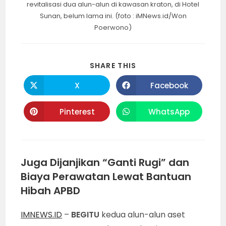
revitalisasi dua alun-alun di kawasan kraton, di Hotel
Sunan, belum lama ini. (foto : iMNews.id/Won
Poerwono)
SHARE
SHARE THIS
THIS
CONTENT
X
Facebook
Opens
Opens
in
in
a
a
new
new
Pinterest
WhatsApp
Opens
Opens
window
window
in
in
a
a
new
new
window
window
Juga Dijanjikan “Ganti Rugi” dan
Biaya Perawatan Lewat Bantuan
Hibah APBD
IMNEWS.ID
–
BEGITU
kedua alun-alun aset