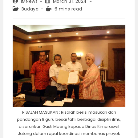
Post
Post
iMNews
March 31, 2024
author:
published:
Post
Reading
Budaya
6 mins read
category:
time:
RISALAH MASUKAN : Risalah berisi masukan dari
pandangan 8 guru besar/ahli berbagai disiplin ilmu,
diserahkan Gusti Moeng kepada Dinas Kimpraswil
Jateng dalam rapat koordinasi membahas proyek