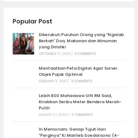
Popular Post
Dikerubuti Puluhan Orang yang “Ngalab
Berkah” Doa, Makanan dan Minuman
yang Dimiliki
SEPTEMBER 17, 2024
/
0 COMMENTS
Manfaatkan Peta Digital Agar Survei
Objek Pajak Optimal
FEBRUARY 11, 2021
/
0 COMMENTS
Lebih 800 Mahasiswa UIN RM Said,
Kirabkan Seribu Meter Bendera Merah-
Putih
AUGUST 27, 2022
/
0 COMMENTS
In Memoriam; Genap Tujuh Hari
“Perginya” Ki Manteb Soedarsono (4-