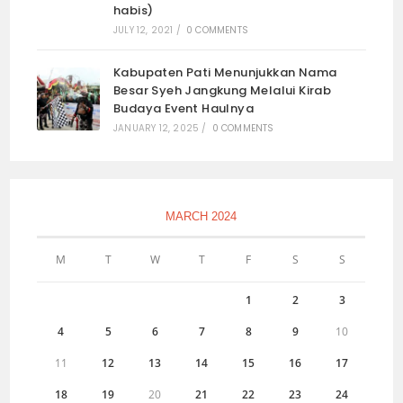
habis)
JULY 12, 2021
/
0 COMMENTS
Kabupaten Pati Menunjukkan Nama
Besar Syeh Jangkung Melalui Kirab
Budaya Event Haulnya
JANUARY 12, 2025
/
0 COMMENTS
MARCH 2024
M
T
W
T
F
S
S
1
2
3
4
5
6
7
8
9
10
11
12
13
14
15
16
17
18
19
20
21
22
23
24