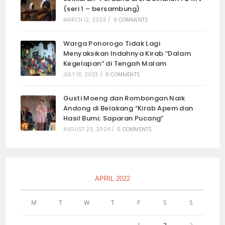
(seri 1 – bersambung)
MARCH 12, 2026
/
0 COMMENTS
Warga Ponorogo Tidak Lagi
Menyaksikan Indahnya Kirab “Dalam
Kegelapan” di Tengah Malam
JULY 18, 2023
/
0 COMMENTS
Gusti Moeng dan Rombongan Naik
Andong di Belakang “Kirab Apem dan
Hasil Bumi; Saparan Pucang”
AUGUST 25, 2024
/
0 COMMENTS
APRIL 2022
M
T
W
T
F
S
S