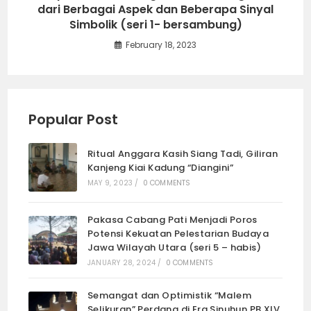
dari Berbagai Aspek dan Beberapa Sinyal
Simbolik (seri 1- bersambung)
February 18, 2023
Popular Post
Ritual Anggara Kasih Siang Tadi, Giliran
Kanjeng Kiai Kadung “Diangini”
MAY 9, 2023
/
0 COMMENTS
Pakasa Cabang Pati Menjadi Poros
Potensi Kekuatan Pelestarian Budaya
Jawa Wilayah Utara (seri 5 – habis)
JANUARY 28, 2024
/
0 COMMENTS
Semangat dan Optimistik “Malem
Selikuran” Perdana di Era Sinuhun PB XIV