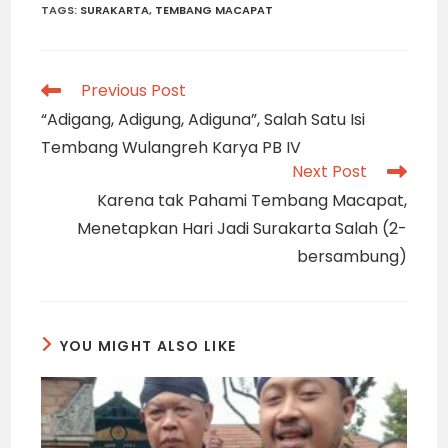
TAGS
:
SURAKARTA
,
TEMBANG MACAPAT
Read
Previous Post
more
“Adigang, Adigung, Adiguna”, Salah Satu Isi
articles
Tembang Wulangreh Karya PB IV
Next Post
Karena tak Pahami Tembang Macapat,
Menetapkan Hari Jadi Surakarta Salah (2-
bersambung)
YOU MIGHT ALSO LIKE