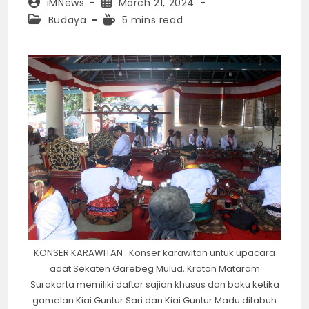
Post
Post
iMNews
March 21, 2024
author:
published:
Post
Reading
Budaya
5 mins read
category:
time:
KONSER KARAWITAN : Konser karawitan untuk upacara
adat Sekaten Garebeg Mulud, Kraton Mataram
Surakarta memiliki daftar sajian khusus dan baku ketika
gamelan Kiai Guntur Sari dan Kiai Guntur Madu ditabuh