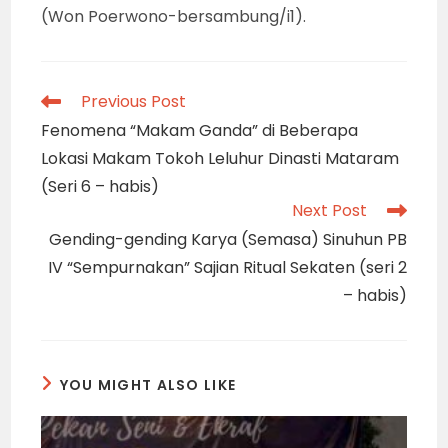
(Won Poerwono-bersambung/i1).
Read
Previous Post
more
Fenomena “Makam Ganda” di Beberapa
articles
Lokasi Makam Tokoh Leluhur Dinasti Mataram
(Seri 6 – habis)
Next Post
Gending-gending Karya (Semasa) Sinuhun PB
IV “Sempurnakan” Sajian Ritual Sekaten (seri 2
– habis)
YOU MIGHT ALSO LIKE