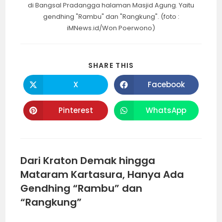
di Bangsal Pradangga halaman Masjid Agung. Yaitu
gendhing "Rambu" dan "Rangkung". (foto :
iMNews.id/Won Poerwono)
SHARE
SHARE THIS
THIS
CONTENT
X
Facebook
Opens
Opens
in
in
a
a
new
new
Pinterest
WhatsApp
Opens
Opens
window
window
in
in
a
a
new
new
window
window
Dari Kraton Demak hingga
Mataram Kartasura, Hanya Ada
Gendhing “Rambu” dan
“Rangkung”