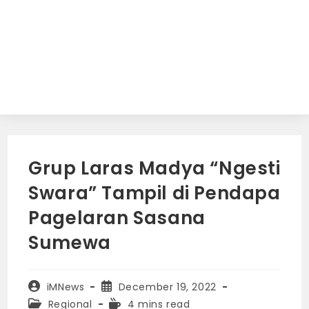
Grup Laras Madya “Ngesti
Swara” Tampil di Pendapa
Pagelaran Sasana
Sumewa
Post
Post
iMNews
December 19, 2022
author:
published:
Post
Reading
Regional
4 mins read