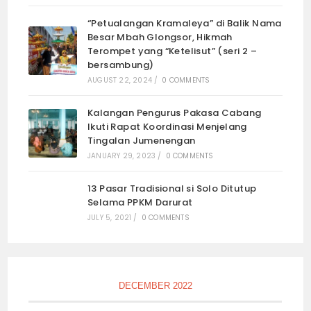
“Petualangan Kramaleya” di Balik Nama
Besar Mbah Glongsor, Hikmah
Terompet yang “Ketelisut” (seri 2 –
bersambung)
AUGUST 22, 2024
/
0 COMMENTS
Kalangan Pengurus Pakasa Cabang
Ikuti Rapat Koordinasi Menjelang
Tingalan Jumenengan
JANUARY 29, 2023
/
0 COMMENTS
13 Pasar Tradisional si Solo Ditutup
Selama PPKM Darurat
JULY 5, 2021
/
0 COMMENTS
DECEMBER 2022