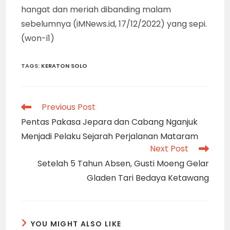
hangat dan meriah dibanding malam
sebelumnya (iMNews.id, 17/12/2022) yang sepi.
(won-i1)
TAGS
:
KERATON SOLO
Read
Previous Post
more
Pentas Pakasa Jepara dan Cabang Nganjuk
articles
Menjadi Pelaku Sejarah Perjalanan Mataram
Next Post
Setelah 5 Tahun Absen, Gusti Moeng Gelar
Gladen Tari Bedaya Ketawang
YOU MIGHT ALSO LIKE