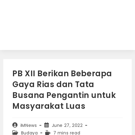
PB XII Berikan Beberapa
Gaya Rias dan Tata
Busana Pengantin untuk
Masyarakat Luas
Post
Post
iMNews
June 27, 2022
author:
published:
Post
Reading
Budaya
7 mins read