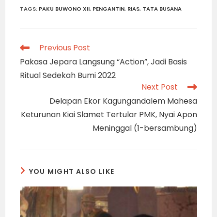
TAGS
:
PAKU BUWONO XII
,
PENGANTIN
,
RIAS
,
TATA BUSANA
Read
Previous Post
more
Pakasa Jepara Langsung “Action”, Jadi Basis
articles
Ritual Sedekah Bumi 2022
Next Post
Delapan Ekor Kagungandalem Mahesa
Keturunan Kiai Slamet Tertular PMK, Nyai Apon
Meninggal (1-bersambung)
YOU MIGHT ALSO LIKE