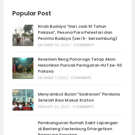
Popular Post
Kirab Budaya “Hari Jadi 91 Tahun
Pakasa”, Pesona Para Pelestari dan
Pecinta Budaya (seri 5- bersambung)
DECEMBER 30, 2022
/
0 COMMENTS
Kesenian Reog Ponorogo Tetap Akan
Hebohkan Puncak Peringatan HUT ke-93
Pakasa
DECEMBER 7, 2024
/
0 COMMENTS
Menyambut Bulan “Sadranan” Perdana
Setelah Bisa Masuk Kraton
FEBRUARY 22, 2023
/
0 COMMENTS
Pembangunan Rumah Sakit Lapangan
di Benteng Vastenburg Ditargetkan
Rampung Sepekan