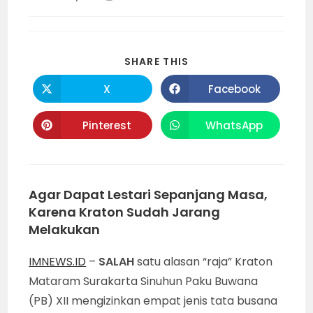
category:
time:
SHARE
SHARE THIS
THIS
CONTENT
X
Facebook
Opens
Opens
in
in
a
a
new
new
Pinterest
WhatsApp
Opens
Opens
window
window
in
in
a
a
new
new
window
window
Agar Dapat Lestari Sepanjang Masa,
Karena Kraton Sudah Jarang
Melakukan
IMNEWS.ID
–
SALAH
satu alasan “raja” Kraton
Mataram Surakarta Sinuhun Paku Buwana
(PB) XII mengizinkan empat jenis tata busana