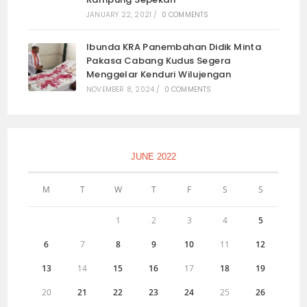
JANUARY 22, 2021
/
0 COMMENTS
Ibunda KRA Panembahan Didik Minta
Pakasa Cabang Kudus Segera
Menggelar Kenduri Wilujengan
NOVEMBER 8, 2024
/
0 COMMENTS
JUNE 2022
M
T
W
T
F
S
S
1
2
3
4
5
6
7
8
9
10
11
12
13
14
15
16
17
18
19
20
21
22
23
24
25
26