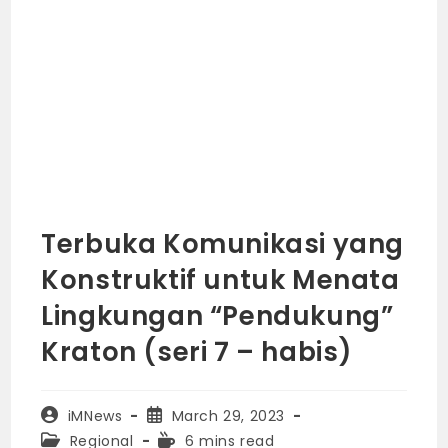
Terbuka Komunikasi yang
Konstruktif untuk Menata
Lingkungan “Pendukung”
Kraton (seri 7 – habis)
Post
Post
iMNews
March 29, 2023
author:
published:
Post
Reading
Regional
6 mins read