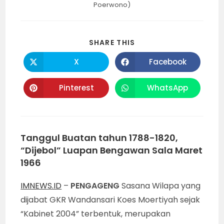
Poerwono)
SHARE
SHARE THIS
THIS
CONTENT
X
Facebook
Opens
Opens
in
in
a
a
new
new
Pinterest
WhatsApp
Opens
Opens
window
window
in
in
a
a
new
new
window
window
Tanggul Buatan tahun 1788-1820,
“Dijebol” Luapan Bengawan Sala Maret
1966
IMNEWS.ID
–
PENGAGENG
Sasana Wilapa yang
dijabat GKR Wandansari Koes Moertiyah sejak
“Kabinet 2004” terbentuk, merupakan