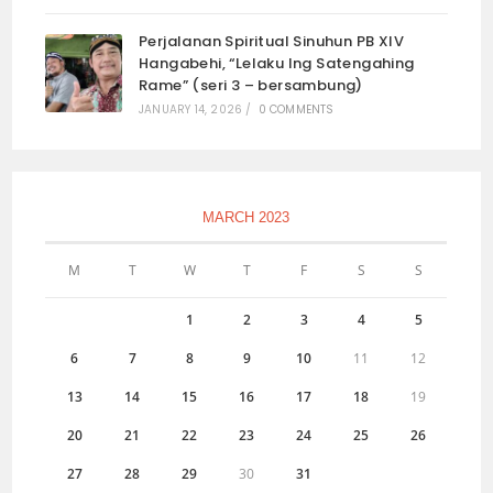
Perjalanan Spiritual Sinuhun PB XIV
Hangabehi, “Lelaku Ing Satengahing
Rame” (seri 3 – bersambung)
JANUARY 14, 2026
/
0 COMMENTS
MARCH 2023
M
T
W
T
F
S
S
1
2
3
4
5
6
7
8
9
10
11
12
13
14
15
16
17
18
19
20
21
22
23
24
25
26
27
28
29
30
31