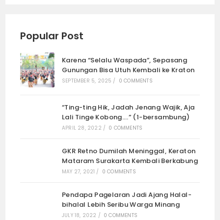
Popular Post
Karena “Selalu Waspada”, Sepasang
Gunungan Bisa Utuh Kembali ke Kraton
SEPTEMBER 5, 2025
/
0 COMMENTS
“Ting-ting Hik, Jadah Jenang Wajik, Aja
Lali Tinge Kobong….” (1-bersambung)
APRIL 28, 2022
/
0 COMMENTS
GKR Retno Dumilah Meninggal, Keraton
Mataram Surakarta Kembali Berkabung
MAY 27, 2021
/
0 COMMENTS
Pendapa Pagelaran Jadi Ajang Halal-
bihalal Lebih Seribu Warga Minang
JULY 18, 2022
/
0 COMMENTS