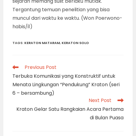
sejarah memang sulit berlaku mutlak.
Tergantung temuan penelitian yang bisa
muncul dari waktu ke waktu. (Won Poerwono-
habis/i1)
TAGS
:
KERATON MATARAM
,
KERATON SOLO
Read
Previous Post
more
Terbuka Komunikasi yang Konstruktif untuk
articles
Menata Lingkungan “Pendukung” Kraton (seri
6 – bersambung)
Next Post
Kraton Gelar Satu Rangkaian Acara Pertama
di Bulan Puasa