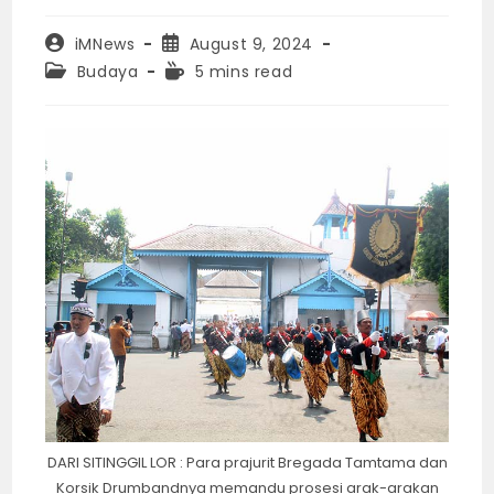
Post
Post
iMNews
August 9, 2024
author:
published:
Post
Reading
Budaya
5 mins read
category:
time:
DARI SITINGGIL LOR : Para prajurit Bregada Tamtama dan
Korsik Drumbandnya memandu prosesi arak-arakan