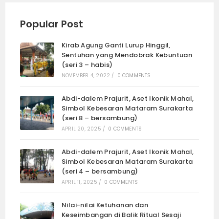
Popular Post
Kirab Agung Ganti Lurup Hinggil,
Sentuhan yang Mendobrak Kebuntuan
(seri 3 – habis)
NOVEMBER 4, 2022
/
0 COMMENTS
Abdi-dalem Prajurit, Aset Ikonik Mahal,
Simbol Kebesaran Mataram Surakarta
(seri 8 – bersambung)
APRIL 20, 2025
/
0 COMMENTS
Abdi-dalem Prajurit, Aset Ikonik Mahal,
Simbol Kebesaran Mataram Surakarta
(seri 4 – bersambung)
APRIL 11, 2025
/
0 COMMENTS
Nilai-nilai Ketuhanan dan
Keseimbangan di Balik Ritual Sesaji