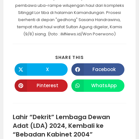
pembawa uba-rampe wilujengan haul dari kompleks
Sitinggil Lor tiba di halaman Kamandungan. Prosesi
berhenti di depan "gedhong" Sasana Handrawina,
tempat ritual haul wafat Sultan Agung digelar, Kamis
(9/8) siang. (foto : iMNews.id/Won Poerwono)
SHARE
SHARE THIS
THIS
CONTENT
X
Facebook
Opens
Opens
in
in
a
a
new
new
Pinterest
WhatsApp
Opens
Opens
window
window
in
in
a
a
new
new
window
window
Lahir “Dekrit” Lembaga Dewan
Adat (LDA) 2024, Kembali ke
“Bebadan Kabinet 2004”