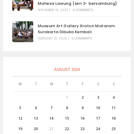
Mahesa Lawung (seri 3- bersambung)
NOVEMBER 16, 2023
/
0 COMMENTS
Museum Art Gallery Kraton Mataram
Surakarta Dibuka Kembali
FEBRUARY 21, 2026
/
0 COMMENTS
AUGUST 2024
M
T
W
T
F
S
S
1
2
3
4
5
6
7
8
9
10
11
12
13
14
15
16
17
18
19
20
21
22
23
24
25