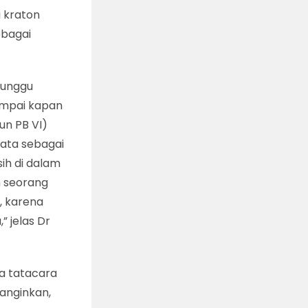
i kraton
ebagai
enunggu
ampai kapan
hun PB VI)
nata sebagai
sih di dalam
h seorang
, karena
” jelas Dr
a tatacara
anginkan,