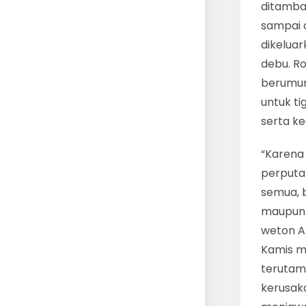
ditamba
sampai 
dikelua
debu. R
berumur 
untuk ti
serta k
“Karena 
perputa
semua, 
maupun t
weton An
Kamis m
terutama
kerusaka