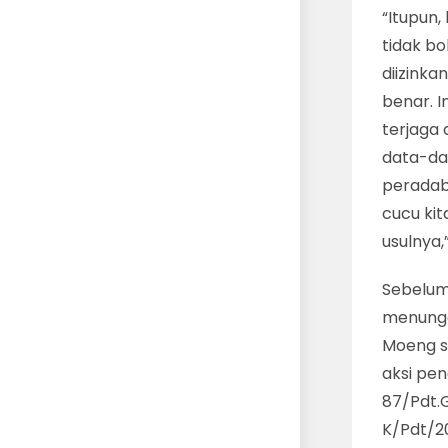
“Itupun,
tidak b
diizink
benar. I
terjaga 
data-da
peradab
cucu kit
usulnya,
Sebelum
menunggu
Moeng s
aksi pe
87/Pdt.G
K/Pdt/2