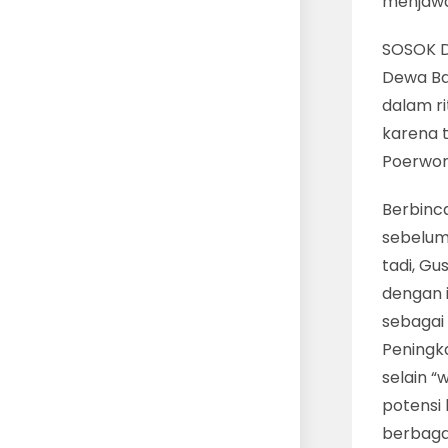
menjawa
SOSOK D
Dewa Ba
dalam ri
karena 
Poerwo
Berbinc
sebelum 
tadi, G
dengan i
sebagai
Peningka
selain “
potensi
berbagai 