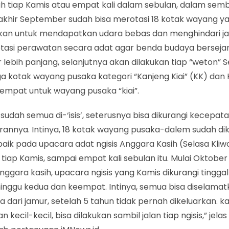
h tiap Kamis atau empat kali dalam sebulan, dalam semb
akhir September sudah bisa merotasi 18 kotak wayang y
rkan untuk mendapatkan udara bebas dan menghindari j
otasi perawatan secara adat agar benda budaya bersejar
lebih panjang, selanjutnya akan dilakukan tiap “weton” S
ga kotak wayang pusaka kategori “Kanjeng Kiai” (KK) dan
eempat untuk wayang pusaka “kiai”.
sudah semua di-‘isis’, seterusnya bisa dikurangi kecepat
rannya. Intinya, 18 kotak wayang pusaka-dalem sudah di
baik pada upacara adat ngisis Anggara Kasih (Selasa Kli
iap Kamis, sampai empat kali sebulan itu. Mulai Oktober in
ggara kasih, upacara ngisis yang Kamis dikurangi tinggal 
inggu kedua dan keempat. Intinya, semua bisa diselamat
 dari jamur, setelah 5 tahun tidak pernah dikeluarkan. k
n kecil-kecil, bisa dilakukan sambil jalan tiap ngisis,” jel