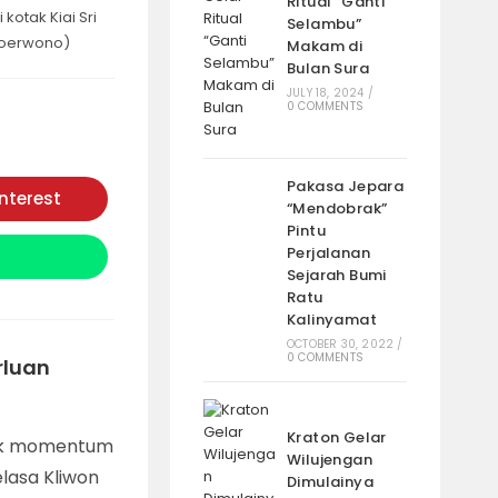
Ritual “Ganti
kotak Kiai Sri
Selambu”
Poerwono)
Makam di
Bulan Sura
JULY 18, 2024
/
0 COMMENTS
Pakasa Jepara
interest
Opens
“Mendobrak”
in
Pintu
a
new
Perjalanan
window
Sejarah Bumi
Ratu
Kalinyamat
OCTOBER 30, 2022
/
0 COMMENTS
rluan
Kraton Gelar
jak momentum
Wilujengan
elasa Kliwon
Dimulainya