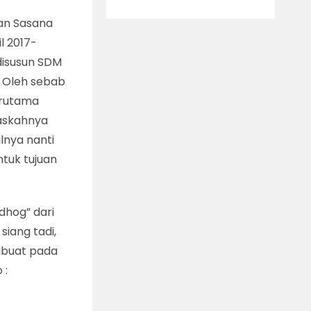
aan Sasana
l 2017-
 disusun SDM
. Oleh sebab
terutama
askahnya
lnya nanti
tuk tujuan
dhog” dari
siang tadi,
dibuat pada
 :