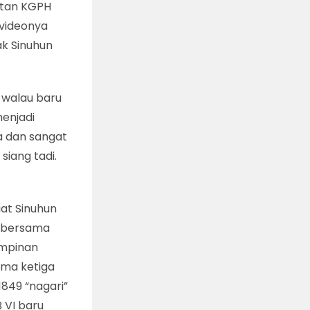
atan KGPH
 videonya
ak Sinuhun
 walau baru
menjadi
ka dan sangat
siang tadi.
aat Sinuhun
r bersama
impinan
ama ketiga
1849 “nagari”
 VI baru