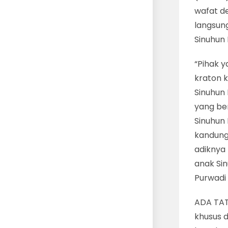
wafat de
langsun
Sinuhun 
“Pihak y
kraton 
Sinuhun 
yang be
Sinuhun 
kandunga
adiknya
anak Sin
Purwadi 
ADA TAT
khusus 