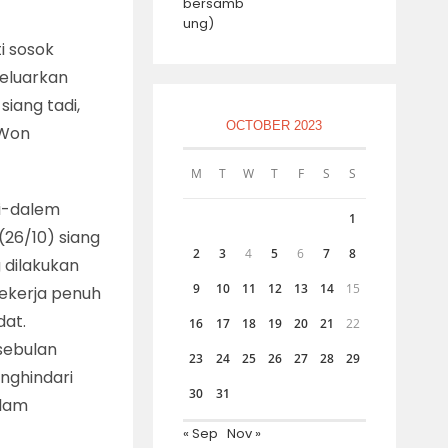
i sosok
keluarkan
siang tadi,
OCTOBER 2023
/Won
M
T
W
T
F
S
S
i-dalem
1
(26/10) siang
2
3
4
5
6
7
8
 dilakukan
9
10
11
12
13
14
15
bekerja penuh
at.
16
17
18
19
20
21
22
 sebulan
23
24
25
26
27
28
29
enghindari
30
31
alam
« Sep
Nov »