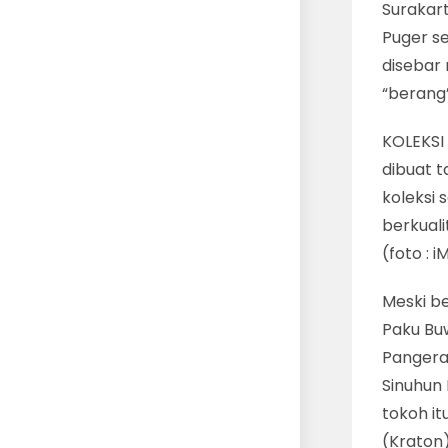
Surakar
Puger se
disebar
“berang”
KOLEKSI
dibuat t
koleksi 
berkuali
(foto :
Meski be
Paku Bu
Pangera
Sinuhun
tokoh it
(Kraton