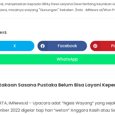
adi, menjelaskan kepada GRAy Dewi Lelyana Dewi tentang keunikan isi 
awa, misalnya wayang "Gunungan" Sekaten. (foto : iMNews.id/Won 
SHARE
HIS
THIS
X
Facebook
P
Opens
Opens
in
in
CONTENT
a
a
new
new
WhatsApp
Opens
window
window
in
a
new
window
takaan Sasana Pustaka Belum Bisa Layani Kepe
TA, iMNews.id – Upacara adat “Ngisis Wayang” yang se
ber 2022 digelar tiap hari “weton” Anggara Kasih atau S