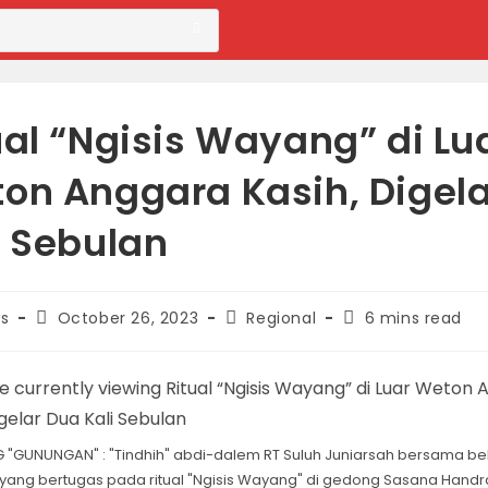
ual “Ngisis Wayang” di Lu
on Anggara Kasih, Digel
i Sebulan
Post
Post
Reading
s
October 26, 2023
Regional
6 mins read
published:
category:
time:
"GUNUNGAN" : "Tindhih" abdi-dalem RT Suluh Juniarsah bersama b
yang bertugas pada ritual "Ngisis Wayang" di gedong Sasana Handr