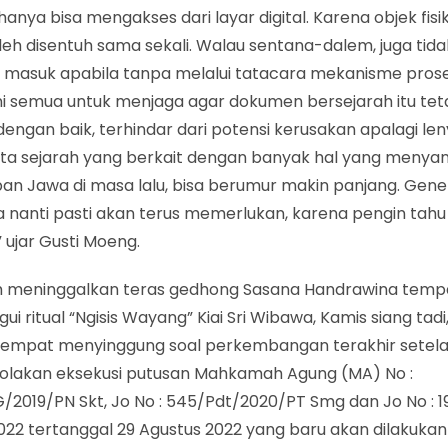
 hanya bisa mengakses dari layar digital. Karena objek fis
oleh disentuh sama sekali. Walau sentana-dalem, juga ti
an masuk apabila tanpa melalui tatacara mekanisme pros
ni semua untuk menjaga agar dokumen bersejarah itu tet
dengan baik, terhindar dari potensi kerusakan apalagi le
ta sejarah yang berkait dengan banyak hal yang menya
an Jawa di masa lalu, bisa berumur makin panjang. Gene
a nanti pasti akan terus memerlukan, karena pengin tahu
” ujar Gusti Moeng.
 meninggalkan teras gedhong Sasana Handrawina temp
i ritual “Ngisis Wayang” Kiai Sri Wibawa, Kamis siang tadi,
empat menyinggung soal perkembangan terakhir setelah
nolakan eksekusi putusan Mahkamah Agung (MA) No :
/2019/PN Skt, Jo No : 545/Pdt/2020/PT Smg dan Jo No : 1
022 tertanggal 29 Agustus 2022 yang baru akan dilakukan