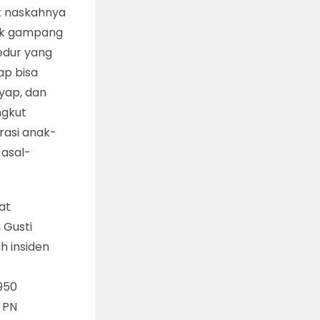
ik naskahnya
dak gampang
edur yang
ap bisa
nyap, dan
ngkut
rasi anak-
 asal-
at
 Gusti
 insiden
950
 PN