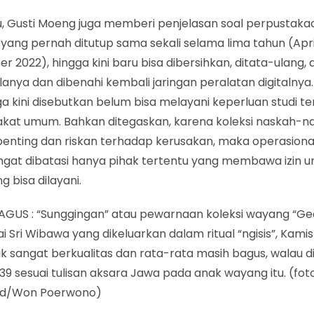
tu, Gusti Moeng juga memberi penjelasan soal perpustak
yang pernah ditutup sama sekali selama lima tahun (Apri
 2022), hingga kini baru bisa dibersihkan, ditata-ulang,
anya dan dibenahi kembali jaringan peralatan digitalnya
gga kini disebutkan belum bisa melayani keperluan studi 
kat umum. Bahkan ditegaskan, karena koleksi naskah-n
penting dan riskan terhadap kerusakan, maka operasiona
ngat dibatasi hanya pihak tertentu yang membawa izin un
g bisa dilayani.
AGUS : “Sunggingan” atau pewarnaan koleksi wayang “Ge
ai Sri Wibawa yang dikeluarkan dalam ritual “ngisis”, Kamis 
k sangat berkualitas dan rata-rata masih bagus, walau 
39 sesuai tulisan aksara Jawa pada anak wayang itu. (foto
id/Won Poerwono)