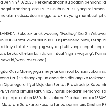
ta Senin, 9/10/2023. Perkembangan itu adalah pengangk
bagai “Kondang” atau “Plt” Sinuhun PB XIII yang rekaman
 melalui medsos, dua minggu terakhir, yang membuat pih
.
 LANGKA : Sekotak anak wayang “Gedhog” Kiai Sri Wibawa
ahun 1839 atau awal Sinuhun PB X jumeneng nata, tetapi 
seni kriya tatah-sungging wayang kulit yang sangat lang
tas, ketika dikeluarkan dalam ritual “ngisis wayang”, Kamis 
 iMNews.id/Won Poerwono)
gitu, Gusti Moeng juga menjelaskan soal kondisi vakum s
wana (PB) VI ditangkap Belanda dan dibuang ke Makasa
n Diponegoro, Kyai Mojo dan Sentot Prawirodirjo. Kepem
 PB VI yang dimulai tahun 1823 harus berakhir bersama-s
u di penjara tahun 1830, dan selama 19 tahun antara 1830-
) Mataram Surakarta kosong tanpa pemimpin. Sinuhun PB