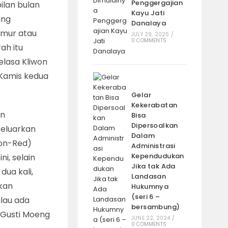
Penggergajian
ilan bulan
Kayu Jati
ang
Danalaya
amur atau
JULY 29, 2025
/
0 COMMENTS
ah itu
elasa Kliwon
 Kamis kedua
Gelar
Kekerabatan
an
Bisa
Dipersoalkan
keluarkan
Dalam
won-Red)
Administrasi
Kependudukan
i, selain
Jika tak Ada
dua kali,
Landasan
kan
Hukumnya
(seri 6 –
alau ada
bersambung)
as Gusti Moeng
JUNE 22, 2024
/
0 COMMENTS