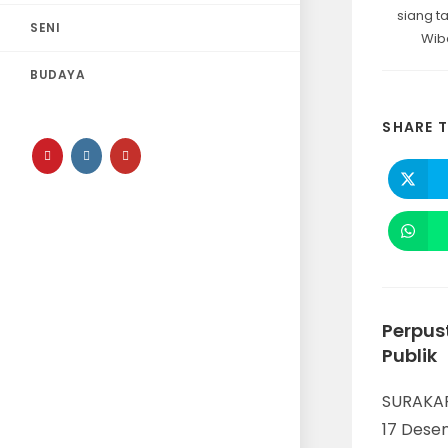
siang t
SENI
Wib
BUDAYA
SHARE T
Perpus
Publik
SURAKAR
17 Desem