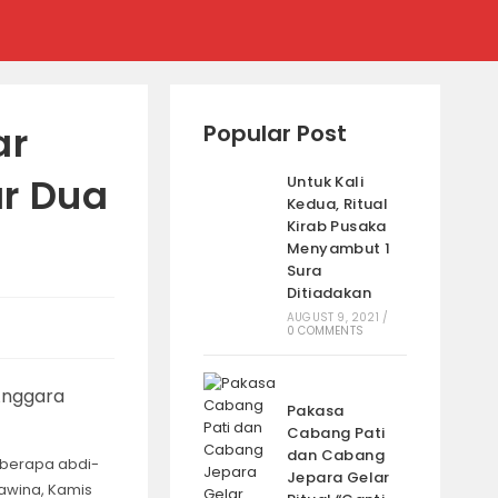
ar
Popular Post
ar Dua
Untuk Kali
Kedua, Ritual
Kirab Pusaka
Menyambut 1
Sura
Ditiadakan
AUGUST 9, 2021
/
0 COMMENTS
Pakasa
Cabang Pati
dan Cabang
eberapa abdi-
Jepara Gelar
awina, Kamis