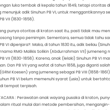
ngan luka tembak di kepala tahun 1849, tetapi otoritas d
g menunjuk adik Sinuhun PB VI, untuk menggantikannya s
PB VII (1830-1858).
ang punya otoritas di kraton saat itu, pasti tidak mau m
kosong tanpa pemimpin. Sementara, semua tidak tahu s
PB VI dipenjara?. Maka, di tahun 1830 itu, adik beliau (Sinu
rnama RMG Malikis Solikin (Abdurrahman VII) jumeneng 
PB VII (1830-1858). Karena, anak (lelaki) Sinuhun PB VI ma
n. Dan PB VII yang wafat di tahun 1858, juga diganti sala
 (GRM Koesen) yang jumeneng sebagai PB VIII (1858-1861)
uhun PB VI belum memenuhi syarat (usia) untuk bertahta,
di tempat terpisah.
ACARA : Perawatan anak wayang pusaka di kraton, puny
dalam ritual mulai dari metode pembersihan, mengangin-