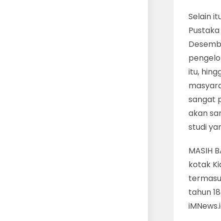
Selain i
Pustaka 
Desember
pengelol
itu, hin
masyara
sangat 
akan sa
studi yan
MASIH B
kotak Ki
termasu
tahun 18
iMNews.