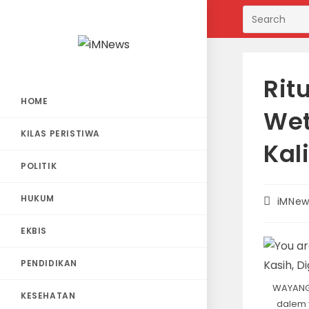
Skip
to
content
Rit
HOME
Wet
KILAS PERISTIWA
Kal
POLITIK
HUKUM
Post
iMNew
author:
EKBIS
PENDIDIKAN
WAYANG 
KESEHATAN
dalem 