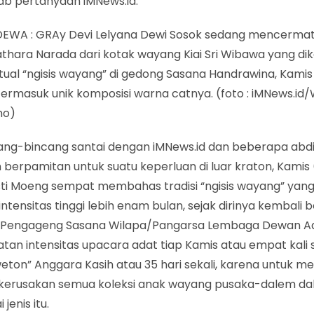
b pertanyaan iMNews.id.
EWA : GRAy Devi Lelyana Dewi Sosok sedang mencermat
thara Narada dari kotak wayang Kiai Sri Wibawa yang di
tual “ngisis wayang” di gedong Sasana Handrawina, Kamis 
termasuk unik komposisi warna catnya. (foto : iMNews.id
no)
ang-bincang santai dengan iMNews.id dan beberapa abd
berpamitan untuk suatu keperluan di luar kraton, Kamis 
usti Moeng sempat membahas tradisi “ngisis wayang” yang
ntensitas tinggi lebih enam bulan, sejak dirinya kembali 
 Pengageng Sasana Wilapa/Pangarsa Lembaga Dewan Ad
tan intensitas upacara adat tiap Kamis atau empat kali
weton” Anggara Kasih atau 35 hari sekali, karena untuk m
 kerusakan semua koleksi anak wayang pusaka-dalem d
jenis itu.