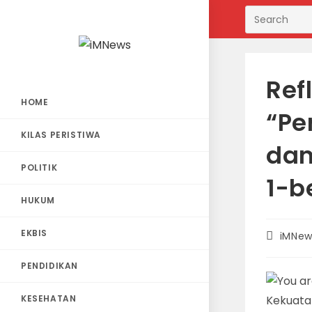
Skip
to
content
Ref
HOME
“Pe
KILAS PERISTIWA
dan
POLITIK
1-b
HUKUM
EKBIS
Post
iMNew
author:
PENDIDIKAN
KESEHATAN