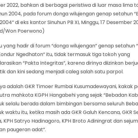
 2022, bahkan di berbagai peristiwa di luar masa lima ta
ahun 2004, pada forum donga wilujengan genap setahun 
2004” di eks kantor Sinuhun PB XI, Minggu, 17 Desember 202
id/Won Poerwono)
u yang hadir di forum “donga wilujengan” genap setahun “
ondur Ngedhaton” itu, tidak termasuk tiga tokoh yang
rasikan “Pakta Integritas”, karena dirinya diizinkan berj
litik dan kini sedang menjadi caleg salah satu parpol.
nya adalah GKR Timoer Rumbai Kusumadewayani, kakak
putra mahkota KGPH Hangabehi yang sejak “Bebadan Kab
uk selalu berada dalam bimbingan bersama seluruh Beba
k waktu itu, ketika masih ada GKR Galuh Kencana, GKR S
, KPH Satryo Hadinagoro, KPH Broto Adiningrat dan sejum
an paugeran adat”.