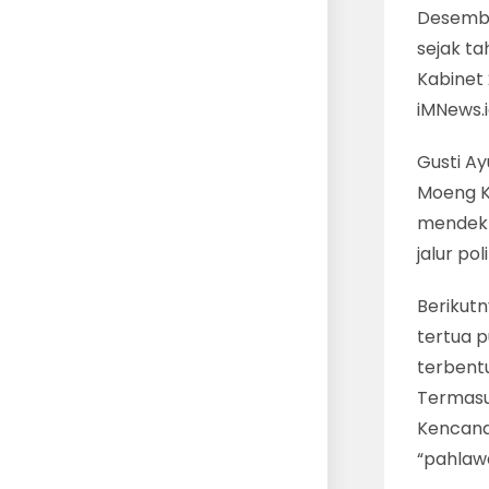
Desember
sejak t
Kabinet 
iMNews.
Gusti Ay
Moeng K
mendekla
jalur po
Berikut
tertua 
terbent
Termasu
Kencana
“pahlaw