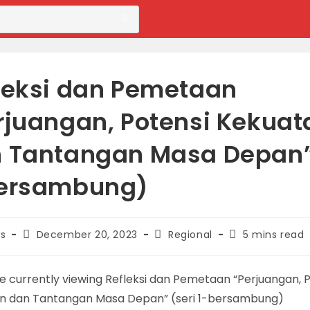
leksi dan Pemetaan
rjuangan, Potensi Kekuat
 Tantangan Masa Depan”
ersambung)
Post
Post
Reading
s
December 20, 2023
Regional
5 mins read
published:
category:
time: