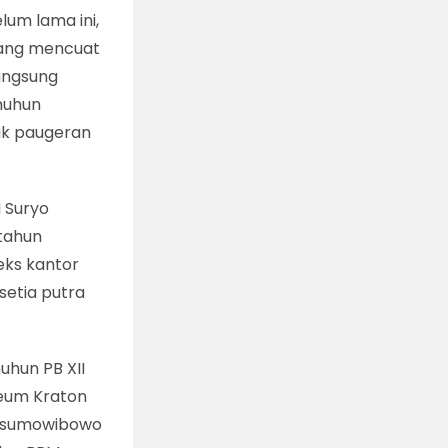
um lama ini,
 yang mencuat
langsung
nuhun
sak paugeran
 Suryo
etahun
eks kantor
setia putra
hun PB XII
seum Kraton
Kusumowibowo