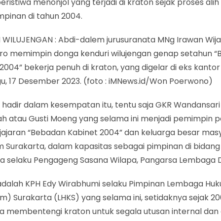
ristiwa menonjol yang terjadi di kraton sejak proses alih
pinan di tahun 2004.
 WILUJENGAN : Abdi-dalem jurusuranata MNg Irawan Wij
uro memimpin donga kenduri wilujengan genap setahun 
2004” bekerja penuh di kraton, yang digelar di eks kantor
gu, 17 Desember 2023. (foto : iMNews.id/Won Poerwono)
hadir dalam kesempatan itu, tentu saja GKR Wandansari
ah atau Gusti Moeng yang selama ini menjadi pemimpin 
 jajaran “Bebadan Kabinet 2004” dan keluarga besar mas
 Surakarta, dalam kapasitas sebagai pimpinan di bidang 
a selaku Pengageng Sasana Wilapa, Pangarsa Lembaga 
 adalah KPH Edy Wirabhumi selaku Pimpinan Lembaga Hu
) Surakarta (LHKS) yang selama ini, setidaknya sejak 20
a membentengi kraton untuk segala utusan internal dan 