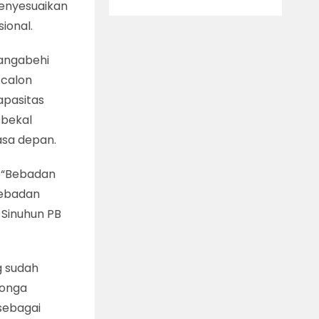
menyesuaikan
ional.
Hangabehi
 calon
apasitas
 bekal
sa depan.
 “Bebadan
Bebadan
 Sinuhun PB
g sudah
donga
sebagai