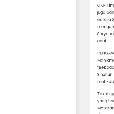
GKR Tim
juga ban
antara 2
mengamb
Suryopa
adat.
PENGAWA
Manikmo
“Bebadan
Sinuhun 
mahkota
Tokoh g
yang ha
Mataram