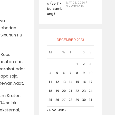
MAY 25, 2026
/
0 COMMENTS
aya
“Bebadan
 Sinuhun PB
DECEMBER 2023
M
T
W
T
F
S
S
 Koes
panutan dan
1
2
3
yarakat adat
4
5
6
7
8
9
10
apa saja,
11
12
13
14
15
16
17
Dewan Adat.
18
19
20
21
22
23
24
kum Kraton
25
26
27
28
29
30
31
04 selalu
eksternal,
« Nov
Jan »