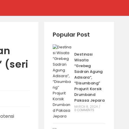
Popular Post
an
Destinasi
 (seri
Wisata
“Grebeg
Sadran Agung
Adisara”,
“Disumbang”
Prajurit Korsik
Drumband
Pakasa Jepara
MARCH 8, 2024
/
0 COMMENTS