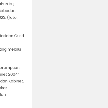
hun itu,
“Bebadan
3. (foto :
Insiden Gusti
uang melalui
 perempuan
inet 2004”
dan Kabinet.
ekar
lah