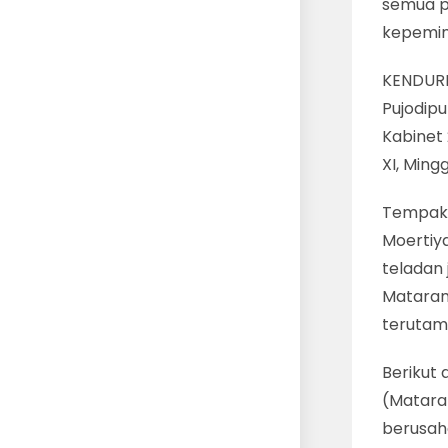
semua pe
kepemim
KENDURI
Pujodip
Kabinet 
XI, Ming
Tempak 
Moertiy
teladan
Mataram
terutam
Berikut
(Mataram
berusah