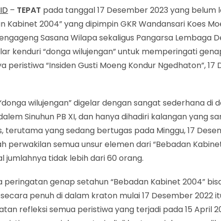
ID
–
TEPAT
pada tanggal 17 Desember 2023 yang belum l
n Kabinet 2004” yang dipimpin GKR Wandansari Koes Mo
Pengageng Sasana Wilapa sekaligus Pangarsa Lembaga D
ar kenduri “donga wilujengan” untuk memperingati gena
ya peristiwa “Insiden Gusti Moeng Kondur Ngedhaton”, 1
“donga wilujengan” digelar dengan sangat sederhana di 
alem Sinuhun PB XI, dan hanya dihadiri kalangan yang s
s, terutama yang sedang bertugas pada Minggu, 17 Desem
h perwakilan semua unsur elemen dari “Bebadan Kabine
al jumlahnya tidak lebih dari 60 orang.
wa peringatan genap setahun “Bebadan Kabinet 2004” bis
secara penuh di dalam kraton mulai 17 Desember 2022 it
an refleksi semua peristiwa yang terjadi pada 15 April 2