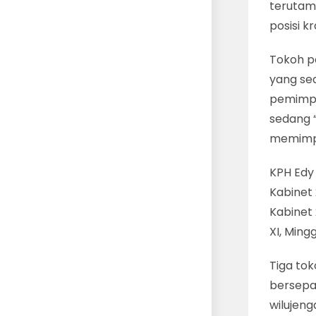
terutam
posisi 
Tokoh p
yang se
pemimpi
sedang 
memimpi
KPH Edy
Kabinet
Kabinet 
XI, Ming
Tiga tok
bersepa
wilujen