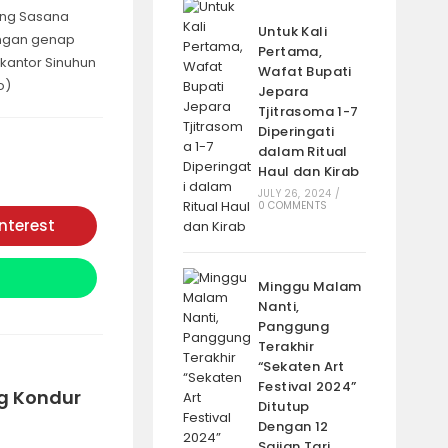
eng Sasana
Untuk Kali
engan genap
Pertama,
 kantor Sinuhun
Wafat Bupati
o)
Jepara
Tjitrasoma 1-7
Diperingati
dalam Ritual
Haul dan Kirab
JULY 26, 2024
/
0 COMMENTS
interest
Opens
in
a
new
window
Minggu Malam
Nanti,
Panggung
Terakhir
“Sekaten Art
Festival 2024”
ng Kondur
Ditutup
Dengan 12
Sajian Tari