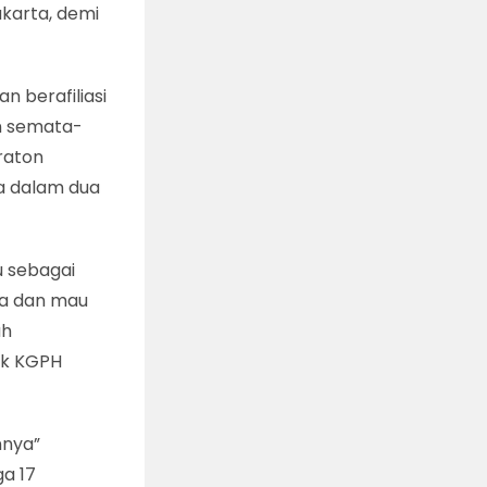
karta, demi
an berafiliasi
n semata-
raton
ya dalam dua
u sebagai
sa dan mau
ah
uk KGPH
nnya”
ga 17