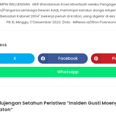
MPIN WILUJENGAN : GKR Wandansari Koes Moertiyah selaku Pengag
a/Pangarsa Lembaga Dewan Adat, memimpin kenduri donga wiluj
"Bebadan Kabinet 2004" bekerja penuh di kraton, yang digelar di eks
PB XI, Minggu, 17 Desember 2023. (foto : iMNews.id/Won Poerwon
SHARE
HIS
THIS
X
Facebook
P
Opens
Opens
in
in
CONTENT
a
a
new
new
WhatsApp
Opens
window
window
in
a
new
window
lujengan Setahun Peristiwa “Insiden Gusti Moe
aton”