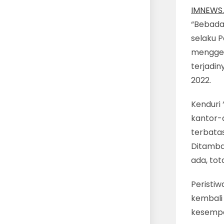
IMNEWS.
“Bebada
selaku 
menggel
terjadin
2022.
Kenduri 
kantor-d
terbata
Ditamba
ada, tot
Peristi
kembali 
kesempat