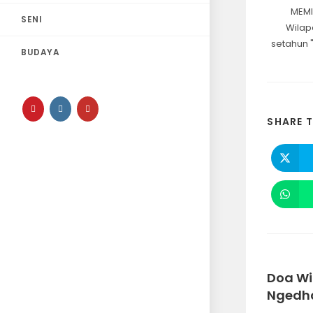
MEMI
SENI
Wilap
setahun 
BUDAYA
SHARE T
Doa Wi
Ngedh