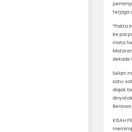
pemimpi
terjaga
“Pakta I
ke parp
mata ha
Mataram
dekade t
Selain m
satu-sa
diajak b
dinyata
Benowo 
KISAH P
memimpin