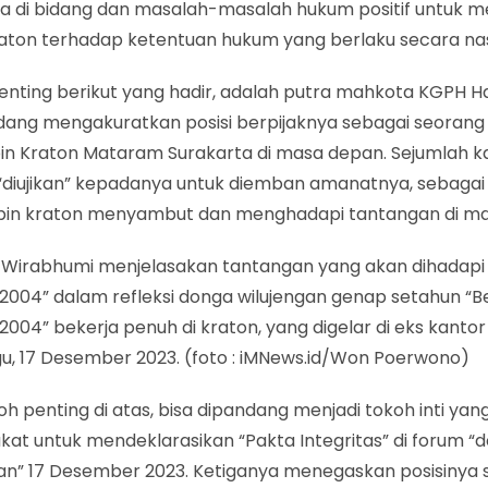
a di bidang dan masalah-masalah hukum positif untuk 
kraton terhadap ketentuan hukum yang berlaku secara nas
enting berikut yang hadir, adalah putra mahkota KGPH 
dang mengakuratkan posisi berpijaknya sebagai seorang
n Kraton Mataram Surakarta di masa depan. Sejumlah k
“diujikan” kepadanya untuk diemban amanatnya, sebagai
n kraton menyambut dan menghadapi tantangan di ma
 Wirabhumi menjelasakan tantangan yang akan dihadapi
 2004” dalam refleksi donga wilujengan genap setahun “
2004” bekerja penuh di kraton, yang digelar di eks kantor
gu, 17 Desember 2023. (foto : iMNews.id/Won Poerwono)
oh penting di atas, bisa dipandang menjadi tokoh inti yan
kat untuk mendeklarasikan “Pakta Integritas” di forum “
gan” 17 Desember 2023. Ketiganya menegaskan posisinya 