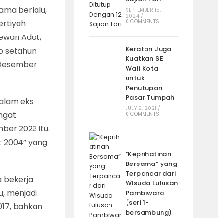
ama berlalu,
SEPTEMBER 15,
2024
/
ertiyah
0 COMMENTS
ewan Adat,
Keraton Juga
p setahun
Kuatkan SE
7 Desember
Wali Kota
untuk
Penutupan
Pasar Tumpah
dalam eks
JULY 5, 2021
/
angat
0 COMMENTS
ber 2023 itu.
t 2004” yang
“Keprihatinan
Bersama” yang
Terpancar dari
a bekerja
Wisuda Lulusan
u, menjadi
Pambiwara
(seri 1-
017, bahkan
bersambung)