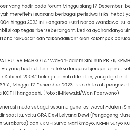
oer yang hadir pada forum Minggu siang 17 Desember, bel
yak merefleksi suasana berbagai peristiwa friksi hebat
004 hingga 2023 ini. Pangarsa Putri Narpa Wandawa itu 
il sikap tegas “berseberangan”, ketika ayahandanya Si
rtono “dikuasai” dan “dikendalikan” oleh kelompok peru
L PUTRA MAHKOTA : Wayah-dalem Sinuhun PB XII, KRMH
yo yang hadir dalam refleksi donga wilujengan genap s
 Kabinet 2004” bekerja penuh di kraton, yang digelar di 
PB XI, Minggu, 17 Desember 2023, adalah tokoh pengawal 
 KGPH hangabehi. (foto : iMNews.id/Won Poerwono)
enerasi muda sebagai sesama generasi wayah-dalem Sinu
dir saat itu, yaitu GRA Devi Lelyana Dewi (Pengageng Mu
 Surakarta) dan KRMH Suryo Manikmoyo, KRMH Suryo 