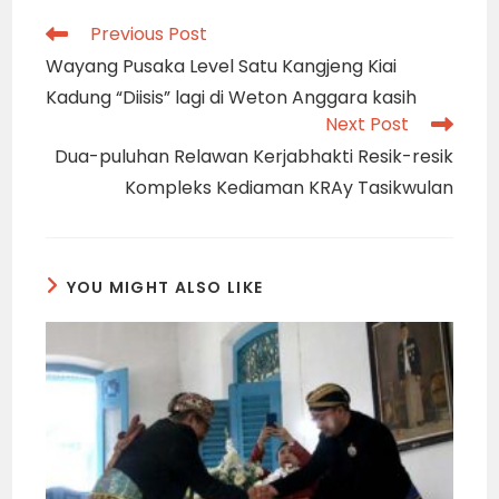
Read
Previous Post
more
Wayang Pusaka Level Satu Kangjeng Kiai
articles
Kadung “Diisis” lagi di Weton Anggara kasih
Next Post
Dua-puluhan Relawan Kerjabhakti Resik-resik
Kompleks Kediaman KRAy Tasikwulan
YOU MIGHT ALSO LIKE