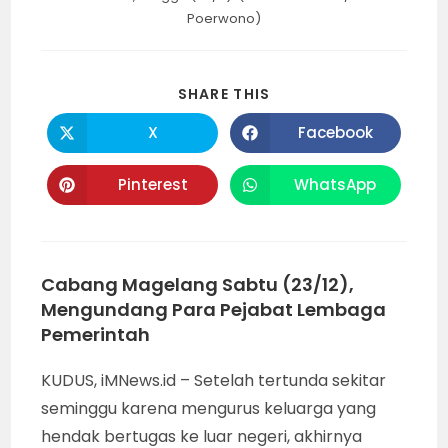
Poerwono)
SHARE
SHARE THIS
THIS
CONTENT
X
Facebook
Opens
Opens
in
in
a
a
new
new
Pinterest
WhatsApp
Opens
Opens
window
window
in
in
a
a
new
new
window
window
Cabang Magelang Sabtu (23/12),
Mengundang Para Pejabat Lembaga
Pemerintah
KUDUS, iMNews.id – Setelah tertunda sekitar
seminggu karena mengurus keluarga yang
hendak bertugas ke luar negeri, akhirnya