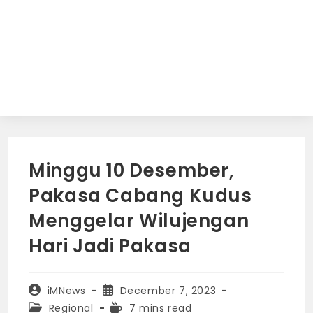
Minggu 10 Desember,
Pakasa Cabang Kudus
Menggelar Wilujengan
Hari Jadi Pakasa
Post
Post
iMNews
December 7, 2023
author:
published:
Post
Reading
Regional
7 mins read