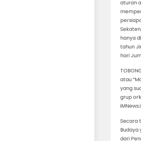
aturan a
memperd
persiap
Sekaten,
hanya di
tahun Ji
hari Jum
TOBONG 
atau “M
yang su
grup ork
iMNews.
Secara 
Budaya 
dari Pe