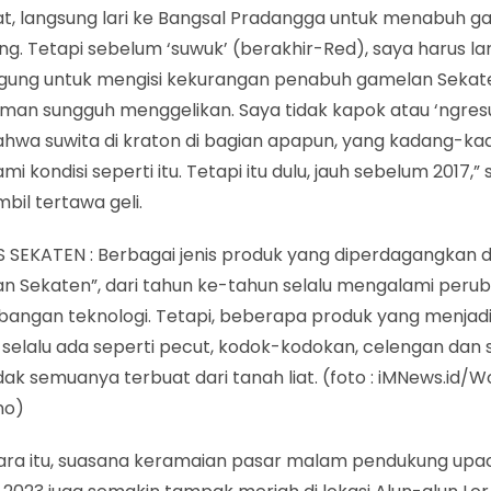
at, langsung lari ke Bangsal Pradangga untuk menabuh 
. Tetapi sebelum ‘suwuk’ (berakhir-Red), saya harus la
Agung untuk mengisi kekurangan penabuh gamelan Sekaten
man sungguh menggelikan. Saya tidak kapok atau ‘ngresul
ahwa suwita di kraton di bagian apapun, yang kadang-ka
i kondisi seperti itu. Tetapi itu dulu, jauh sebelum 2017,”
bil tertawa geli.
S SEKATEN : Berbagai jenis produk yang diperdagangkan d
n Sekaten”, dari tahun ke-tahun selalu mengalami perub
angan teknologi. Tetapi, beberapa produk yang menjadi 
 selalu ada seperti pecut, kodok-kodokan, celengan dan
dak semuanya terbuat dari tanah liat. (foto : iMNews.id/
no)
ra itu, suasana keramaian pasar malam pendukung upa