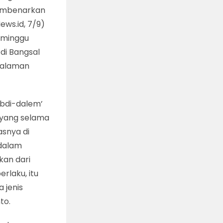
 membenarkan
ws.id, 7/9)
seminggu
di Bangsal
 halaman
abdi-dalem’
yang selama
asnya di
 dalam
kan dari
rlaku, itu
 jenis
to.