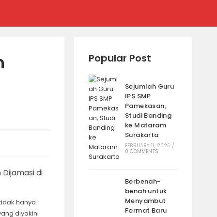
n
Popular Post
Sejumlah Guru
IPS SMP
Pamekasan,
Studi Banding
ke Mataram
Surakarta
FEBRUARY 11, 2026
/
0 COMMENTS
Berbenah-
benah untuk
Menyambut
tidak hanya
Format Baru
ang diyakini