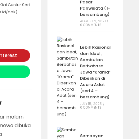
Pasar
iai Guntur Sari
Pariwisata (1-
s.id/dok)
bersambung)
AUGUST 2, 2021
/
0 COMMENTS
Lebih Rasional
dan Ideal,
interest
Opens
Sambutan
in
a
Berbahasa
new
Jawa “Krama”
window
Diberikan di
Acara Adat
(seri 4 –
bersambung)
r
JULY 15, 2025
/
0 COMMENTS
sar malam
umewa dibuka
a
Semboyan