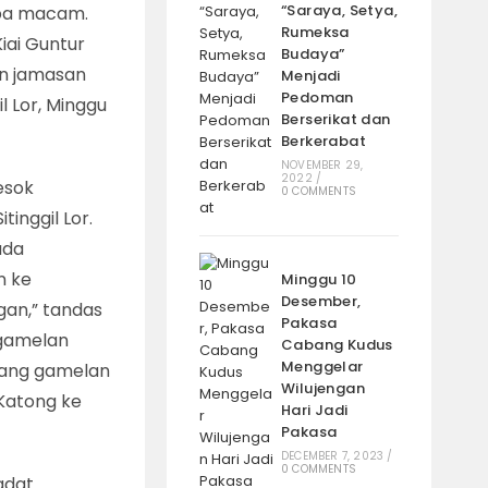
“Saraya, Setya,
apa macam.
Rumeksa
iai Guntur
Budaya”
an jamasan
Menjadi
Pedoman
l Lor, Minggu
Berserikat dan
Berkerabat
NOVEMBER 29,
2022
/
esok
0 COMMENTS
inggil Lor.
ada
n ke
Minggu 10
Desember,
gan,” tandas
Pakasa
 gamelan
Cabang Kudus
Menggelar
pasang gamelan
Wilujengan
 Katong ke
Hari Jadi
Pakasa
DECEMBER 7, 2023
/
0 COMMENTS
adat