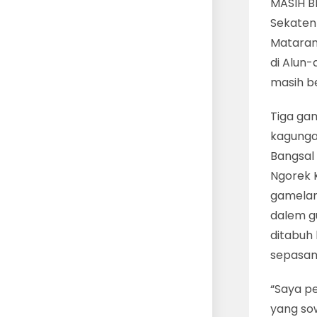
MASIH B
Sekaten
Mataram 
di Alun-
masih b
Tiga gam
kagunga
Bangsal
Ngorek 
gamelan
dalem g
ditabuh
sepasan
“Saya pe
yang so