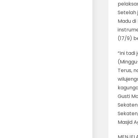
pelaksa
Setelah 
Madu di 
instrume
(17/9) b
“Ini tad
(Minggu-
Terus, 
wilujeng
kagunga
Gusti M
Sekaten 
Sekaten,
Masjid A
MENJELA