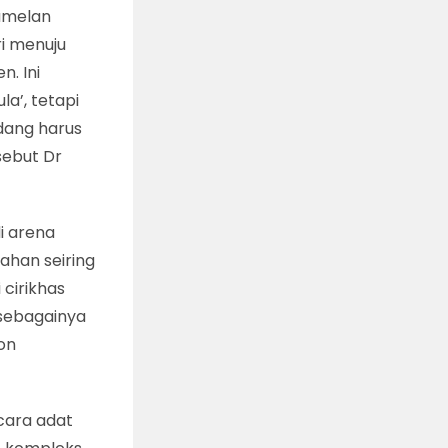
gamelan
ri menuju
. Ini
a’, tetapi
dang harus
 sebut Dr
i arena
ahan seiring
cirikhas
 sebagainya
Won
cara adat