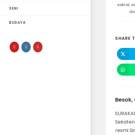
sakral, 
SENI
da
BUDAYA
SHARE T
Besok, 
SURAKAR
Sekaten
resmi Si