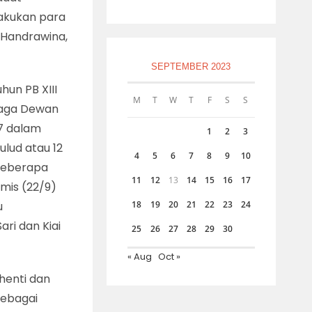
lakukan para
 Handrawina,
SEPTEMBER 2023
hun PB XIII
M
T
W
T
F
S
S
baga Dewan
57 dalam
1
2
3
lud atau 12
4
5
6
7
8
9
10
 beberapa
11
12
13
14
15
16
17
amis (22/9)
u
18
19
20
21
22
23
24
ri dan Kiai
25
26
27
28
29
30
« Aug
Oct »
rhenti dan
sebagai