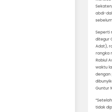
Sekaten,
abdi-da
sebelum
Seperti 
ditegur
Adat), 
rangka 
Rabiul 
waktu la
dengan 
dibunyik
Guntur 
“Setelah
tidak di