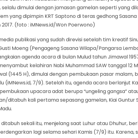
 selalu dimulai dengan jamasan gamelan seperti yang di
lem yang dipimpin KRT Saptono di teras gedhong Sasana
 2017. (foto : iMNews.id/Won Poerwono)
media publikasi yang sudah direvisi setelah tim kreatif Sinu
 Gusti Moeng (Pengageng Sasana Wilapa/Pangarsa Lem
rangkaian agenda acara di bulan Mulud tahun Jimawal 19
menyambut kelahiran Nabi Muhammad SAW tanggal 12 Mu
Awal (1445 H), dimulai dengan pembukaan pasar malam,
lu (iMNews.id, 7/9). Setelah itu, agenda acara berlanjut K
pembukaan upacara adat berupa “ungeling gangsa” ata
an/ditabuh kali pertama sepasang gamelan, Kiai Guntur Sa
Madu.
 ditabuh sekali itu, menjelang saat Luhur atau Dhuhur, be
perdengarkan lagi selama sehari Kamis (7/9) itu. Karena, 