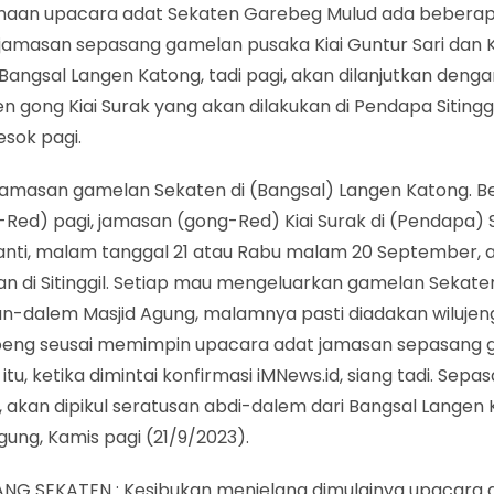
naan upacara adat Sekaten Garebeg Mulud ada beber
jamasan sepasang gamelan pusaka Kiai Guntur Sari dan K
Bangsal Langen Katong, tadi pagi, akan dilanjutkan deng
n gong Kiai Surak yang akan dilakukan di Pendapa Sitinggi
esok pagi.
i jamasan gamelan Sekaten di (Bangsal) Langen Katong. B
Red) pagi, jamasan (gong-Red) Kiai Surak di (Pendapa) Sit
nanti, malam tanggal 21 atau Rabu malam 20 September, 
an di Sitinggil. Setiap mau mengeluarkan gamelan Sekate
n-dalem Masjid Agung, malamnya pasti diadakan wilujen
oeng seusai memimpin upacara adat jamasan sepasang
itu, ketika dimintai konfirmasi iMNews.id, siang tadi. Se
 akan dipikul seratusan abdi-dalem dari Bangsal Langen
gung, Kamis pagi (21/9/2023).
NG SEKATEN : Kesibukan menjelang dimulainya upacara 