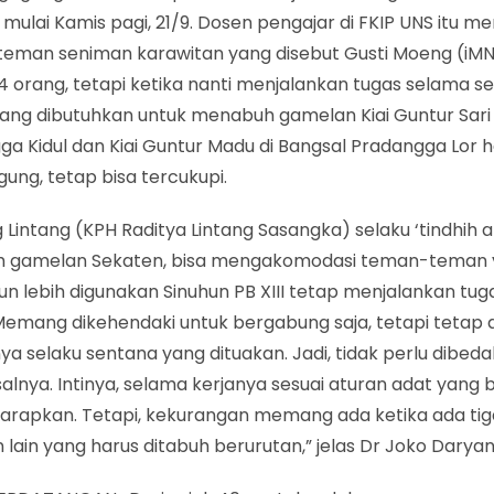
mulai Kamis pagi, 21/9. Dosen pengajar di FKIP UNS itu
eman seniman karawitan yang disebut Gusti Moeng (iMNe
14 orang, tetapi ketika nanti menjalankan tugas selama 
yang dibutuhkan untuk menabuh gamelan Kiai Guntur Sari 
ga Kidul dan Kiai Guntur Madu di Bangsal Pradangga Lor
gung, tetap bisa tercukupi.
 Lintang (KPH Raditya Lintang Sasangka) selaku ‘tindhih 
 gamelan Sekaten, bisa mengakomodasi teman-teman 
un lebih digunakan Sinuhun PB XIII tetap menjalankan tug
Memang dikehendaki untuk bergabung saja, tetapi tetap
ya selaku sentana yang dituakan. Jadi, tidak perlu dibeda
lnya. Intinya, selama kerjanya sesuai aturan adat yang be
harapkan. Tetapi, kekurangan memang ada ketika ada tiga
lain yang harus ditabuh berurutan,” jelas Dr Joko Daryan