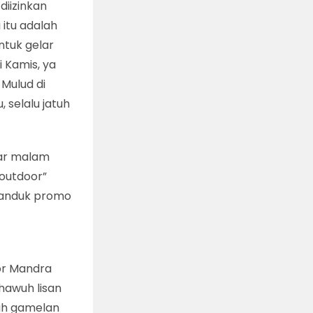
diizinkan
itu adalah
ntuk gelar
 Kamis, ya
 Mulud di
 selalu jatuh
sar malam
“outdoor”
spanduk promo
or Mandra
hawuh lisan
uh gamelan