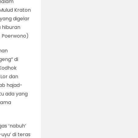
 malam
Mulud Kraton
 yang digelar
a hiburan
on Poerwono)
aman
eng” di
 Kodhok
 Lor dan
ab hajad-
tu ada yang
elama
gas ‘nabuh’
yu’ di teras