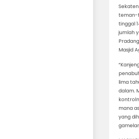
Sekaten 
teman-t
tinggal 
jumlah 
Pradang
Masjid A
“Kanjeng
penabuh
lima tah
dalam. 
kontroln
mana asa
yang di
gamelan 