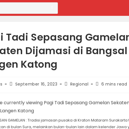
i Tadi Sepasang Gamela
aten Dijamasi di Bangsal
gen Katong
Post
Post
Reading
s
September 16, 2023
Regional
6 mins read
published:
category:
time:
AN GAMELAN : Tradisi jamasan pusaka di Kraton Mataram Surakarta 
kan di bulan Sura, melainkan bulan-bulan lain dalam kelender Jawa y