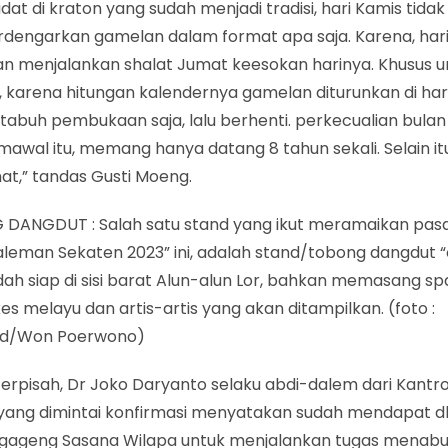
dat di kraton yang sudah menjadi tradisi, hari Kamis tidak 
engarkan gamelan dalam format apa saja. Karena, hari 
an menjalankan shalat Jumat keesokan harinya. Khusus u
 karena hitungan kalendernya gamelan diturunkan di hari
tabuh pembukaan saja, lalu berhenti. perkecualian bulan
mawal itu, memang hanya datang 8 tahun sekali. Selain itu,
at,” tandas Gusti Moeng.
DANGDUT : Salah satu stand yang ikut meramaikan pa
aleman Sekaten 2023” ini, adalah stand/tobong dangdut 
dah siap di sisi barat Alun-alun Lor, bahkan memasang 
es melayu dan artis-artis yang akan ditampilkan. (foto :
id/Won Poerwono)
terpisah, Dr Joko Daryanto selaku abdi-dalem dari Kantr
yang dimintai konfirmasi menyatakan sudah mendapat d
ngageng Sasana Wilapa untuk menjalankan tugas menab