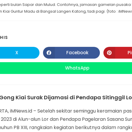
seperti bulan Sapar dan Mulud. Contohnya, jamasan gamelan pusaka K
n Kiai Guntur Madu di Bangsal Langen Katong, tadi pagi. (foto : iMNew
SHARE
HIS
THIS
X
Facebook
P
Opens
Opens
in
in
CONTENT
a
a
new
new
WhatsApp
Opens
window
window
in
a
new
window
Gong Kiai Surak Dijamasi di Pendapa Sitinggil Lo
TA, iMNews.id – Setelah sekitar seminggu keramaian pa
 2023 di Alun-alun Lor dan Pendapa Pagelaran Sasana S
nuhun PB XIII, rangkaian kegiatan berikutnya dalam rangk