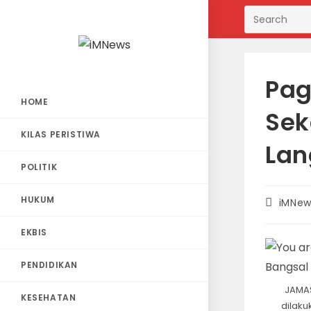
Skip
to
content
Pag
HOME
Sek
KILAS PERISTIWA
Lan
POLITIK
HUKUM
Post
iMNew
author:
EKBIS
PENDIDIKAN
JAMAS
KESEHATAN
dilaku