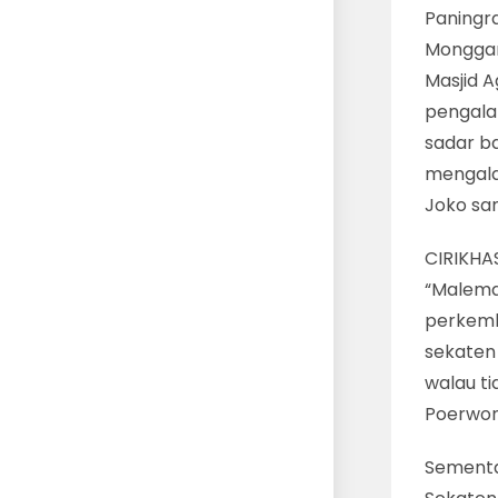
Paningr
Monggang
Masjid 
pengala
sadar b
mengalam
Joko sam
CIRIKHA
“Malema
perkemb
sekaten
walau ti
Poerwo
Sementa