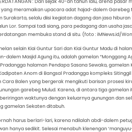
ERDATANGAN : Dari sejak 40-an tahun lalu, arena pasar
 yang meramaikan upacara adat hajad-dalem Garebeg 
Surakarta, selalu diisi kegiatan dagang dan jasa hiburan
alun Lor. Sampai tadi siang, para pedagang dan usaha jas
erdatangan membuka stand di situ. (foto : iMNews.id/W
elan selain Kiai Guntur Sari dan Kiai Guntur Madu di hal
n-dalem Masjid Agung itu, adalah gamelan “Monggang Ag
 Pradangga halaman Pendapa Sasana Sewaka, gamelan
Kadipaten Anom di Bangsal Pradangga kompleks Sitinggil
 Cara Balen yang bergerak mengikuti barisan prosesi kir
unungan garebeg Mulud. Karena, di antara tiga gamelan i
 beriringan waktunya dengan keluarnya gunungan dan s
g gamelan Sekaten ditabuh.
rnah harus berlari-lari, karena ndilalah abdi-dalem petu
wan hanya sedikit. Selesai menabuh klenengan ‘manguyu-u