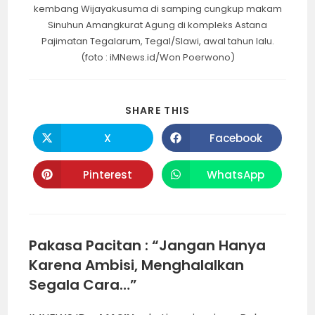
kembang Wijayakusuma di samping cungkup makam
Sinuhun Amangkurat Agung di kompleks Astana
Pajimatan Tegalarum, Tegal/Slawi, awal tahun lalu.
(foto : iMNews.id/Won Poerwono)
SHARE
SHARE THIS
THIS
CONTENT
X
Facebook
Opens
Opens
in
in
a
a
new
new
Pinterest
WhatsApp
Opens
Opens
window
window
in
in
a
a
new
new
window
window
Pakasa Pacitan : “Jangan Hanya
Karena Ambisi, Menghalalkan
Segala Cara…”