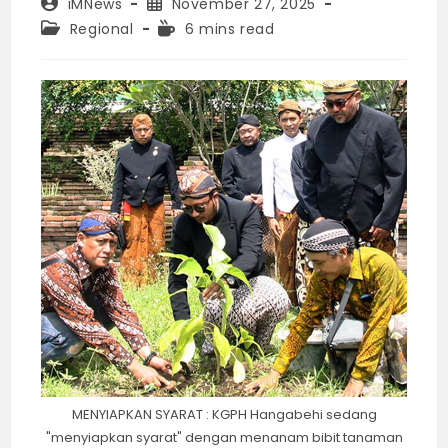
Post
Post
iMNews
November 27, 2025
author:
published:
Post
Reading
Regional
6 mins read
category:
time:
MENYIAPKAN SYARAT : KGPH Hangabehi sedang
"menyiapkan syarat" dengan menanam bibit tanaman