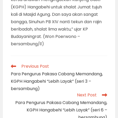
(KGPH) Hangabehi untuk shalat Jumat tujuh
kali di Masjid Agung. Dan saya akan sangat
bangga, Sinuhun PB XIV nanti tekun dan rajin
beribadah, shalat lima waktu,” ujar KP
Budayaningrat. (Won Poerwono –
bersambung/i1)
Read
Previous Post
more
Para Pengurus Pakasa Cabang Memandang,
articles
KGPH Hangabehi “Lebih Layak” (seri 3 –
bersambung)
Next Post
Para Pengurus Pakasa Cabang Memandang,
KGPH Hangabehi “Lebih Layak” (seri 6 –
bersambung)