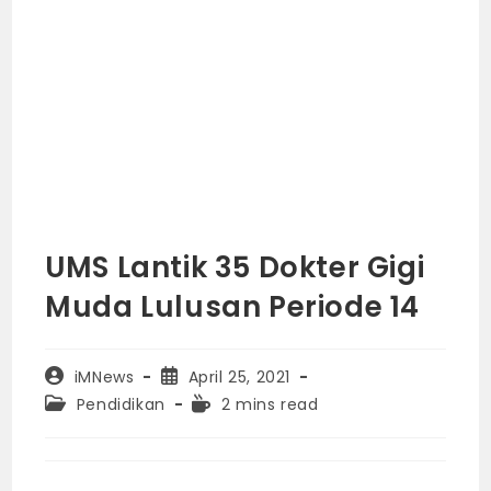
UMS Lantik 35 Dokter Gigi
Muda Lulusan Periode 14
Post
Post
iMNews
April 25, 2021
author:
published:
Post
Reading
Pendidikan
2 mins read
category:
time: