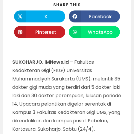
SHARE
SHARE THIS
THIS
CONTENT
X
Facebook
Opens
Opens
in
in
a
a
new
new
Pinterest
WhatsApp
Opens
Opens
window
window
in
in
a
a
new
new
window
window
SUKOHARJO, iMNews.id
– Fakultas
Kedokteran Gigi (FKG) Universitas
Muhammadiyah Surakarta (UMS), melantik 35
dokter gigi muda yang terdiri dari 5 dokter laki
laki dan 30 dokter perempuan, lulusan periode
14. Upacara pelantikan digelar serentak di
Kampus 3 Fakultas Kedokteran Gigi UMS, yang
dikendalikan dari kampus pusat Pabelan,
Kartasura, Sukoharjo, Sabtu (24/4).