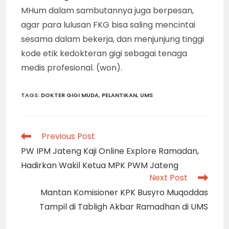
MHum dalam sambutannya juga berpesan,
agar para lulusan FKG bisa saling mencintai
sesama dalam bekerja, dan menjunjung tinggi
kode etik kedokteran gigi sebagai tenaga
medis profesional. (won).
TAGS
:
DOKTER GIGI MUDA
,
PELANTIKAN
,
UMS
Read
Previous Post
more
PW IPM Jateng Kaji Online Explore Ramadan,
articles
Hadirkan Wakil Ketua MPK PWM Jateng
Next Post
Mantan Komisioner KPK Busyro Muqoddas
Tampil di Tabligh Akbar Ramadhan di UMS