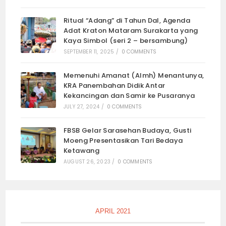
Ritual “Adang” di Tahun Dal, Agenda
Adat Kraton Mataram Surakarta yang
Kaya Simbol (seri 2 – bersambung)
SEPTEMBER 11, 2025
/
0 COMMENTS
Memenuhi Amanat (Almh) Menantunya,
KRA Panembahan Didik Antar
Kekancingan dan Samir ke Pusaranya
JULY 27, 2024
/
0 COMMENTS
FBSB Gelar Sarasehan Budaya, Gusti
Moeng Presentasikan Tari Bedaya
Ketawang
AUGUST 26, 2023
/
0 COMMENTS
APRIL 2021