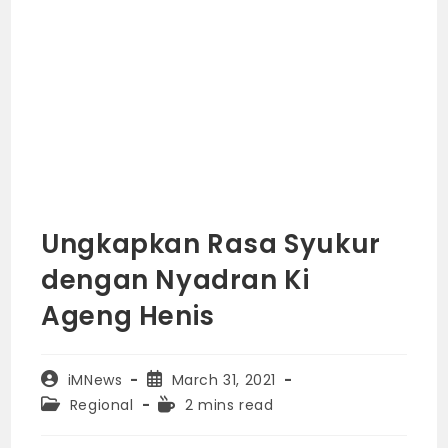
Ungkapkan Rasa Syukur
dengan Nyadran Ki
Ageng Henis
Post
Post
iMNews
March 31, 2021
author:
published:
Post
Reading
Regional
2 mins read
category:
time: