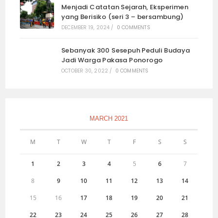
Menjadi Catatan Sejarah, Eksperimen
yang Berisiko (seri 3 – bersambung)
DECEMBER 19, 2024
/
0 COMMENTS
Sebanyak 300 Sesepuh Peduli Budaya
Jadi Warga Pakasa Ponorogo
OCTOBER 30, 2022
/
0 COMMENTS
MARCH 2021
M
T
W
T
F
S
S
1
2
3
4
5
6
7
8
9
10
11
12
13
14
15
16
17
18
19
20
21
22
23
24
25
26
27
28