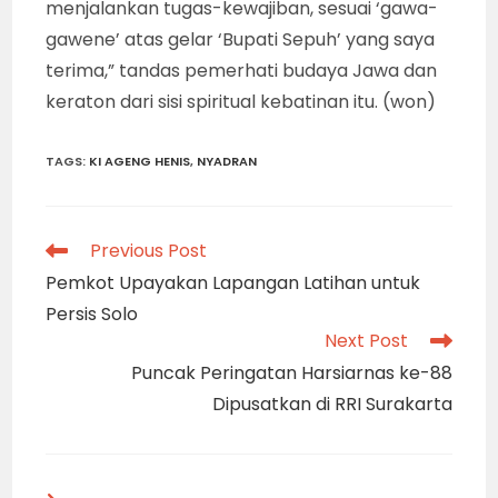
menjalankan tugas-kewajiban, sesuai ‘gawa-
gawene’ atas gelar ‘Bupati Sepuh’ yang saya
terima,” tandas pemerhati budaya Jawa dan
keraton dari sisi spiritual kebatinan itu. (won)
TAGS
:
KI AGENG HENIS
,
NYADRAN
Read
Previous Post
more
Pemkot Upayakan Lapangan Latihan untuk
articles
Persis Solo
Next Post
Puncak Peringatan Harsiarnas ke-88
Dipusatkan di RRI Surakarta