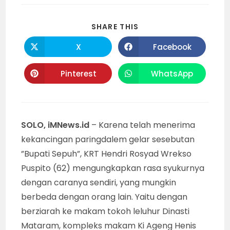
SHARE
SHARE THIS
THIS
CONTENT
X
Facebook
Opens
Opens
in
in
a
a
new
new
Pinterest
WhatsApp
Opens
Opens
window
window
in
in
a
a
new
new
window
window
SOLO, iMNews.id
– Karena telah menerima
kekancingan paringdalem gelar sesebutan
”Bupati Sepuh”, KRT Hendri Rosyad Wrekso
Puspito (62) mengungkapkan rasa syukurnya
dengan caranya sendiri, yang mungkin
berbeda dengan orang lain. Yaitu dengan
berziarah ke makam tokoh leluhur Dinasti
Mataram, kompleks makam Ki Ageng Henis