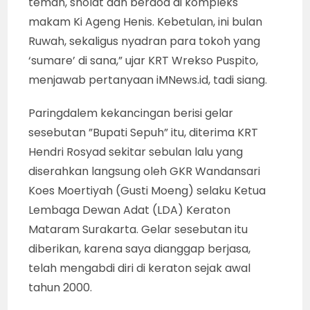
teman, sholat dan berdoa di kompleks
makam Ki Ageng Henis. Kebetulan, ini bulan
Ruwah, sekaligus nyadran para tokoh yang
‘sumare’ di sana,” ujar KRT Wrekso Puspito,
menjawab pertanyaan iMNews.id, tadi siang.
Paringdalem kekancingan berisi gelar
sesebutan ”Bupati Sepuh” itu, diterima KRT
Hendri Rosyad sekitar sebulan lalu yang
diserahkan langsung oleh GKR Wandansari
Koes Moertiyah (Gusti Moeng) selaku Ketua
Lembaga Dewan Adat (LDA) Keraton
Mataram Surakarta. Gelar sesebutan itu
diberikan, karena saya dianggap berjasa,
telah mengabdi diri di keraton sejak awal
tahun 2000.