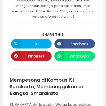
wadyabala raksasa, adalah sajian atraktif dan
mengesankan, sebagai partisipasi kraton untuk
memeriahkan HTD ke-19 tahun 2025, semalam. (foto :
iMNews.id/Won Poerwono)
SHARE
SHARE THIS
THIS
CONTENT
X
Facebook
Opens
Opens
in
in
a
a
new
new
Pinterest
WhatsApp
Opens
Opens
window
window
in
in
a
a
new
new
window
window
Mempesona di Kampus ISI
Surakarta, Membanggakan di
Bangsal Smarakata
SURAKARTA, iMNews.id – Walau kebanyakan