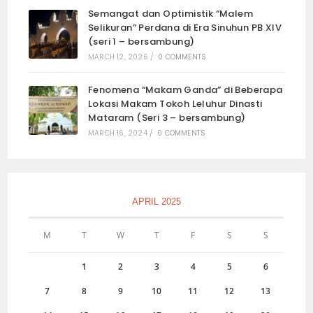
Semangat dan Optimistik “Malem
Selikuran” Perdana di Era Sinuhun PB XIV
(seri 1 – bersambung)
MARCH 12, 2026
/
0 COMMENTS
Fenomena “Makam Ganda” di Beberapa
Lokasi Makam Tokoh Leluhur Dinasti
Mataram (Seri 3 – bersambung)
MARCH 16, 2024
/
0 COMMENTS
APRIL 2025
M
T
W
T
F
S
S
1
2
3
4
5
6
7
8
9
10
11
12
13