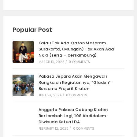
Popular Post
Kalau Tak Ada Kraton Mataram
Surakarta, (Mungkin) Tak Akan Ada
NKRI (seri 2 – bersambung)
MARCH 13, 2025
/
0 COMMENTS
Pakasa Jepara Akan Mengawali
Rangkaian Kegiatannya, “Gladen”
Bersama Prajurit Kraton
JUNE 24, 2024
/
0 COMMENTS
Anggota Pakasa Cabang Klaten
Bertambah Lagi, 108 Abdidalem
Diwisuda Ketua LDA
FEBRUARY 12, 2022
/
0 COMMENTS