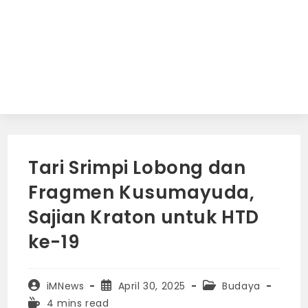
Tari Srimpi Lobong dan
Fragmen Kusumayuda,
Sajian Kraton untuk HTD
ke-19
Post
Post
Post
iMNews
April 30, 2025
Budaya
author:
published:
category:
Reading
4 mins read