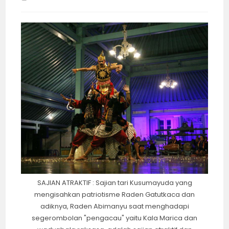
time:
SAJIAN ATRAKTIF : Sajian tari Kusumayuda yang
mengisahkan patriotisme Raden Gatutkaca dan
adiknya, Raden Abimanyu saat menghadapi
segerombolan "pengacau" yaitu Kala Marica dan