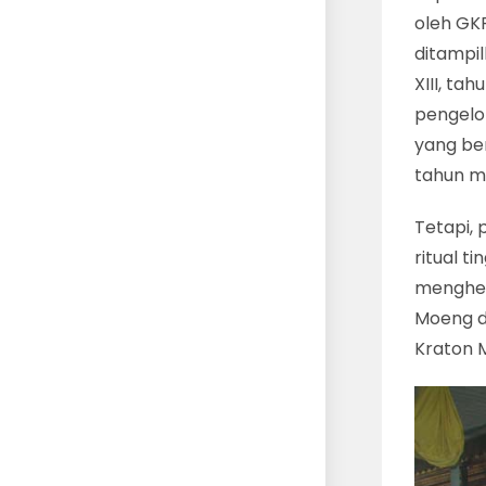
oleh GK
ditampil
XIII, ta
pengelo
yang be
tahun me
Tetapi, 
ritual ti
menghen
Moeng d
Kraton 