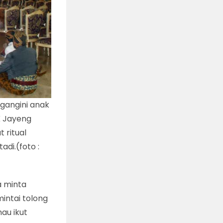
gangini anak
K Jayeng
 ritual
adi.(foto :
a minta
mintai tolong
au ikut