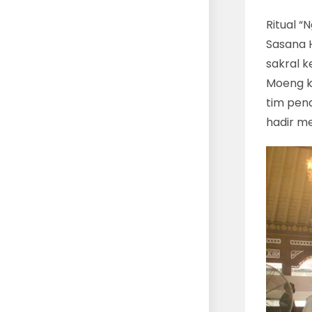
Ritual “
Sasana 
sakral k
Moeng ko
tim pen
hadir me