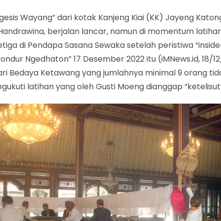
Ngesis Wayang” dari kotak Kanjeng Kiai (KK) Jayeng Kato
Handrawina, berjalan lancar, namun di momentum latihan
etiga di Pendapa Sasana Sewaka setelah peristiwa “inside
ndur Ngedhaton” 17 Desember 2022 itu (iMNews.id, 18/12
ari Bedaya Ketawang yang jumlahnya minimal 9 orang ti
gukuti latihan yang oleh Gusti Moeng dianggap “ketelisut