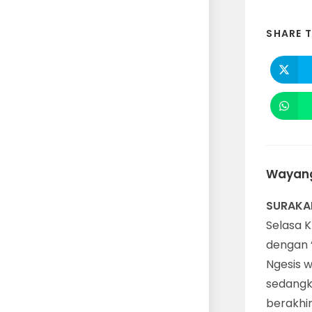
SHARE T
Wayang 
SURAKAR
Selasa K
dengan “
Ngesis w
sedangka
berakhir