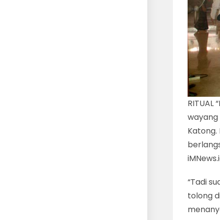
RITUAL 
wayang 
Katong. 
berlangs
iMNews.
“Tadi su
tolong d
menanya