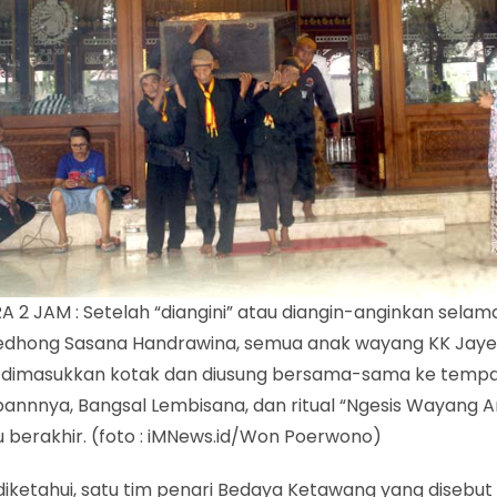
A 2 JAM : Setelah “diangini” atau diangin-anginkan selama
gedhong Sasana Handrawina, semua anak wayang KK Jay
 dimasukkan kotak dan diusung bersama-sama ke temp
annnya, Bangsal Lembisana, dan ritual “Ngesis Wayang 
tu berakhir. (foto : iMNews.id/Won Poerwono)
diketahui, satu tim penari Bedaya Ketawang yang disebut 