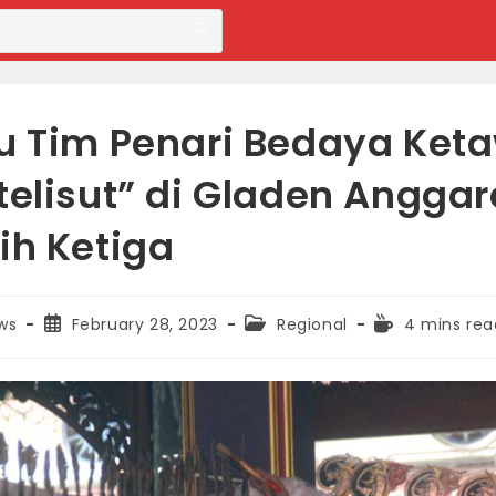
u Tim Penari Bedaya Ket
telisut” di Gladen Anggar
ih Ketiga
Post
Post
Reading
ws
February 28, 2023
Regional
4 mins rea
published:
category:
time: