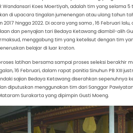
R Wandansari Koes Moertiyah, adalah tim yang selama 5 
kan di upacara tingalan jumenengan atau ulang tahun ta
hun 2017 hingga 2022. Di acara yang sama , 16 Februari lalu, 
laan dan penyajian tari Bedaya Ketawang diambil-alih G
rmaksud, menggabung tim yang ketelisut dengan tim ya
neruskan belajar di luar kraton.
proses latihan bersama sampai proses seleksi berakhir 
ngalan, 16 Februari, dalam rapat panitia Sinuhun PB XIII just
daki sajian Bedaya Ketawang diserahkan sepenuhnya k
an diputuskan menggunakan tim dari Sanggar Pawiyata
Mataram Surakarta yang dipimpin Gusti Moeng.