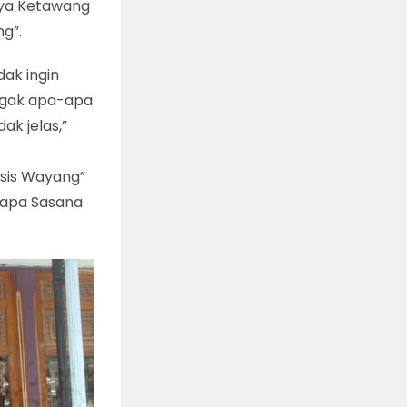
aya Ketawang
ng”.
dak ingin
ggak apa-apa
ak jelas,”
esis Wayang”
ndapa Sasana