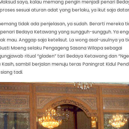
. Maksud saya, kalau memang pengin menjadi penari Bed
roses sesuai aturan adat yang berlaku, ya ikut saja data
emang tidak ada penjelasan, ya sudah. Berarti mereka ti
 penari Bedaya Ketawang yang sungguh-sungguh. Ya en
dak mau. Anggap saja ketelisut. La wong asal-usulnya ya tid
Gusti Moeng selaku Pengageng Sasana Wilapa sebagai
ungjawab ritual “gladen” tari Bedaya Ketawang dan “Ng
Kasih, sambil berjalan menuju teras Paningrat Kidul Pe
siang tadi.