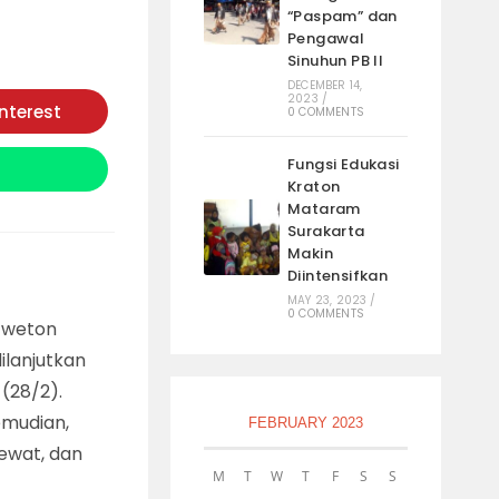
“Paspam” dan
Pengawal
Sinuhun PB II
DECEMBER 14,
2023
/
interest
0 COMMENTS
Opens
in
a
new
Fungsi Edukasi
window
Kraton
Mataram
Surakarta
Makin
Diintensifkan
MAY 23, 2023
/
0 COMMENTS
p weton
ilanjutkan
 (28/2).
emudian,
FEBRUARY 2023
lewat, dan
M
T
W
T
F
S
S