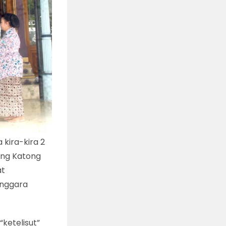
 kira-kira 2
eng Katong
at
Anggara
“ketelisut”