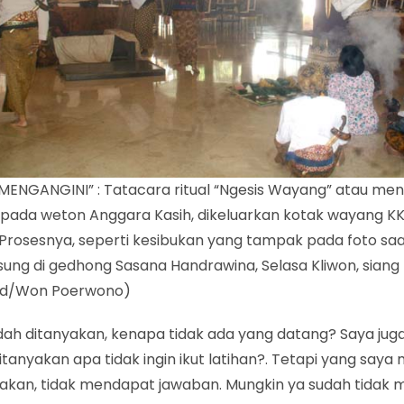
“MENGANGINI” : Tatacara ritual “Ngesis Wayang” atau men
pada weton Anggara Kasih, dikeluarkan kotak wayang K
Prosesnya, seperti kesibukan yang tampak pada foto saat
ung di gedhong Sasana Handrawina, Selasa Kliwon, siang t
id/Won Poerwono)
dah ditanyakan, kenapa tidak ada yang datang? Saya jug
itanyakan apa tidak ingin ikut latihan?. Tetapi yang saya 
kan, tidak mendapat jawaban. Mungkin ya sudah tidak m