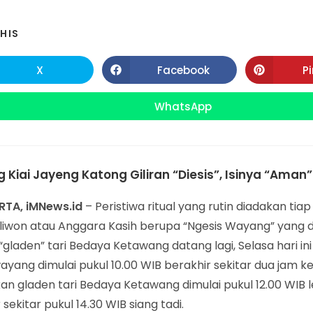
SHARE
HIS
THIS
X
Facebook
P
Opens
Opens
in
in
CONTENT
a
a
new
new
WhatsApp
Opens
window
window
in
a
new
window
Kiai Jayeng Katong Giliran “Diesis”, Isinya “Aman”
TA, iMNews.id
– Peristiwa ritual yang rutin diadakan tia
liwon atau Anggara Kasih berupa “Ngesis Wayang” yang d
gladen” tari Bedaya Ketawang datang lagi, Selasa hari ini
ayang dimulai pukul 10.00 WIB berakhir sekitar dua jam k
n gladen tari Bedaya Ketawang dimulai pukul 12.00 WIB 
 sekitar pukul 14.30 WIB siang tadi.