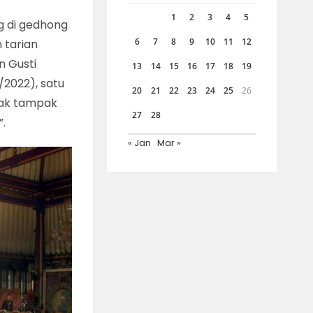
1
2
3
4
5
ng di gedhong
6
7
8
9
10
11
12
 tarian
n Gusti
13
14
15
16
17
18
19
/2022), satu
20
21
22
23
24
25
26
dak tampak
27
28
”.
« Jan
Mar »