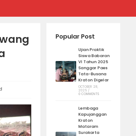
awang
Popular Post
a
Ujian Praktik
Siswa Babaran
VI Tahun 2025
Sanggar Paes
Tata-Busana
Kraton Digelar
OCTOBER 28,
d
2025
/
0 COMMENTS
Lembaga
Kapujanggan
Kraton
Mataram
Surakarta