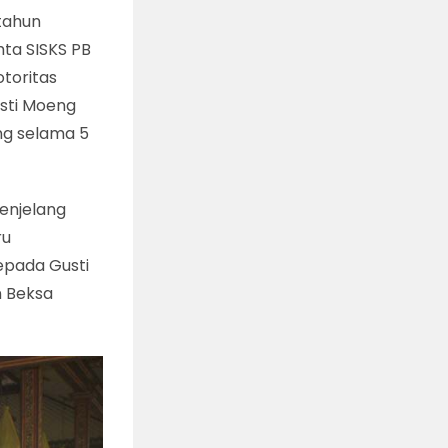
tahun
hta SISKS PB
otoritas
usti Moeng
ng selama 5
menjelang
ru
epada Gusti
n Beksa