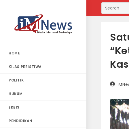
Skip
to
content
Sat
“Ke
HOME
Kas
KILAS PERISTIWA
POLITIK
Post
iMNe
author:
HUKUM
EKBIS
PENDIDIKAN