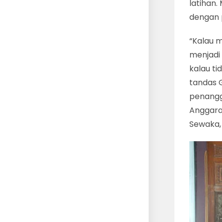
latihan
dengan p
“Kalau m
menjadi
kalau ti
tandas 
penangg
Anggara 
Sewaka, 