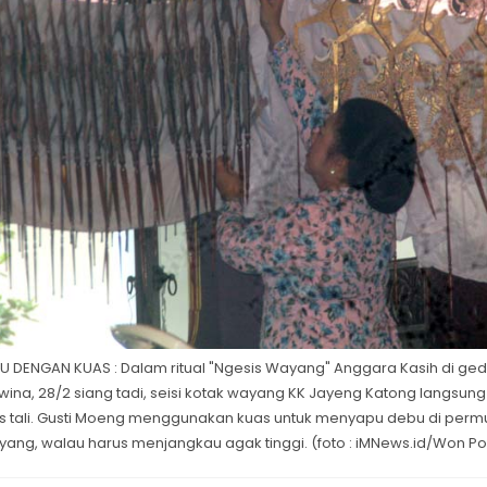
 DENGAN KUAS : Dalam ritual "Ngesis Wayang" Anggara Kasih di g
ina, 28/2 siang tadi, seisi kotak wayang KK Jayeng Katong langsung 
s tali. Gusti Moeng menggunakan kuas untuk menyapu debu di per
yang, walau harus menjangkau agak tinggi. (foto : iMNews.id/Won 