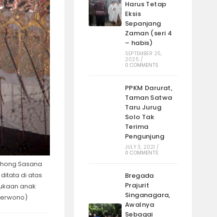
Harus Tetap
Eksis
Sepanjang
Zaman (seri 4
– habis)
SEPTEMBER 25,
2025
/
0 COMMENTS
PPKM Darurat,
Taman Satwa
Taru Jurug
Solo Tak
Terima
Pengunjung
JULY 3, 2021
/
0 COMMENTS
edhong Sasana
ditata di atas
Bregada
Prajurit
mukaan anak
Singanagara,
Poerwono)
Awalnya
Sebagai