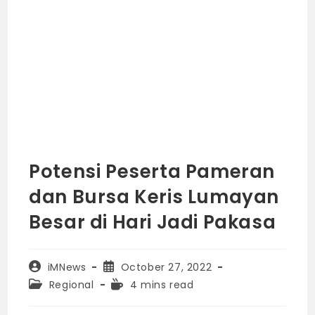
Potensi Peserta Pameran
dan Bursa Keris Lumayan
Besar di Hari Jadi Pakasa
Post
Post
iMNews
October 27, 2022
author:
published:
Post
Reading
Regional
4 mins read
category:
time: