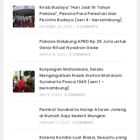
Kirab Budaya “Hari Jadi 91 Tahun
Pakasa”, Pesona Para Pelestari dan
Pecinta Budaya (seri 4- bersambung)
DECEMBER 29, 2022
/
0 COMMENTS
Pakasa Didukung APBD Rp 25 Juta untuk
Gelar Ritual Nyadran Gede
MARCH 18, 2021
/
0 COMMENTS
Kunjungan Mahasiswa, Selalu
Mengingatkan Nasib Kraton Mataram
Surakarta Pasca 1945 (seri 1 –
bersambung)
MAY 9, 2024
/
0 COMMENTS
Pemkot Surakarta Harap Aturan Jateng
di Rumah Saja Sedetil Mungkin
FEBRUARY 2, 2021
/
0 COMMENTS
Karena Kondisi Luar Biasa, Sesuatu yang