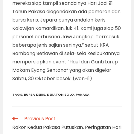
mereka siap tampil seandainya Hari Jadi 91
Tahun Pakasa diagendakan ada pameran dan
bursa keris. Jepara punya andalan keris
Kalawijan Kamardikan, luk 41. Kami juga siap 50
personel berbusana Jawi Jangkep. Termasuk
beberapa jenis sajian seninya,” sebut KRA
Bambang Setiawan di sela-sela kesibukannya
mempersiapkan event “Haul dan Ganti Lurup
Makam Eyang Sentono” yang akan digelar
Sabtu, 30 Oktober besok. (won-i1)
TAGS
:
BURSA KERIS
,
KERATON SOLO
,
PAKASA
Read
Previous Post
more
Rakor Kedua Pakasa Putuskan, Peringatan Hari
articles