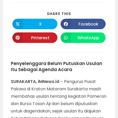
SHARE
SHARE THIS
THIS
CONTENT
X
Facebook
Opens
Opens
in
in
a
a
new
new
Pinterest
WhatsApp
Opens
Opens
window
window
in
in
a
a
new
new
window
window
Penyelenggara Belum Putuskan Usulan
Itu Sebagai Agenda Acara
SURAKARTA, iMNews.id
– Pengurus Pusat
Pakasa di Kraton Mataram Surakarta masih
membahas usulan tentang kegiatan Pameran
dan Bursa Tosan Aji dan belum diputuskan
untuk diagendakan, sejak usulan itu diajukan