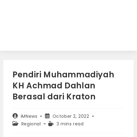
Pendiri Muhammadiyah
KH Achmad Dahlan
Berasal dari Kraton
Post
Post
iMNews
October 2, 2022
author:
published:
Post
Reading
Regional
3 mins read
category:
time: