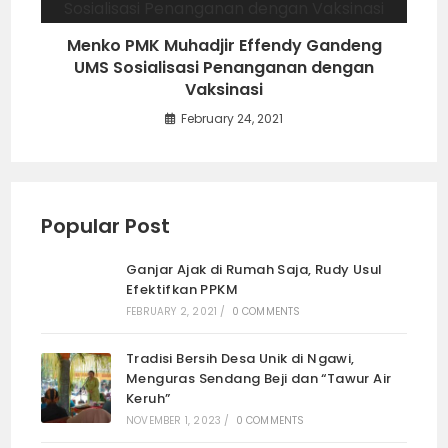
Menko PMK Muhadjir Effendy Gandeng
UMS Sosialisasi Penanganan dengan
Vaksinasi
February 24, 2021
Popular Post
Ganjar Ajak di Rumah Saja, Rudy Usul
Efektifkan PPKM
FEBRUARY 2, 2021
/
0 COMMENTS
Tradisi Bersih Desa Unik di Ngawi,
Menguras Sendang Beji dan “Tawur Air
Keruh”
NOVEMBER 1, 2023
/
0 COMMENTS