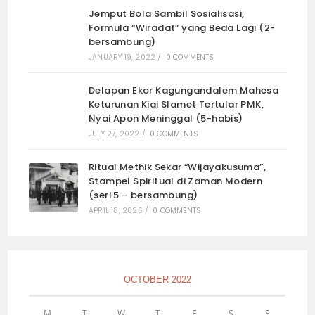
Jemput Bola Sambil Sosialisasi,
Formula “Wiradat” yang Beda Lagi (2-
bersambung)
JANUARY 19, 2022
/
0 COMMENTS
Delapan Ekor Kagungandalem Mahesa
Keturunan Kiai Slamet Tertular PMK,
Nyai Apon Meninggal (5-habis)
JULY 27, 2022
/
0 COMMENTS
Ritual Methik Sekar “Wijayakusuma”,
Stampel Spiritual di Zaman Modern
(seri 5 – bersambung)
APRIL 18, 2026
/
0 COMMENTS
OCTOBER 2022
M
T
W
T
F
S
S