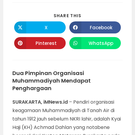
SHARE
SHARE THIS
THIS
CONTENT
X
Facebook
Opens
Opens
in
in
a
a
new
new
Pinterest
WhatsApp
Opens
Opens
window
window
in
in
a
a
new
new
window
window
Dua Pimpinan Organisasi
Muhammadiyah Mendapat
Penghargaan
SURAKARTA, iMNews.id
– Pendiri organisasi
keagamaan Muhammadiyah di Tanah Air di
tahun 1912 jauh sebelum NKRI lahir, adalah Kyai
Haji (KH) Achmad Dahlan yang notabene