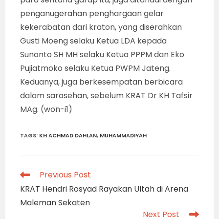
penganugerahan penghargaan gelar
kekerabatan dari kraton, yang diserahkan
Gusti Moeng selaku Ketua LDA kepada
Sunanto SH MH selaku Ketua PPPM dan Eko
Pujiatmoko selaku Ketua PWPM Jateng.
Keduanya, juga berkesempatan berbicara
dalam sarasehan, sebelum KRAT Dr KH Tafsir
MAg. (won-i1)
TAGS
:
KH ACHMAD DAHLAN
,
MUHAMMADIYAH
Read
Previous Post
more
KRAT Hendri Rosyad Rayakan Ultah di Arena
articles
Maleman Sekaten
Next Post