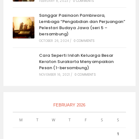
FEBRUARY 8, 2023
/
0 COMMENTS
Sanggar Pasinaon Pambiwara,
Lembaga “Pengabdian dan Perjuangan”
Pelestari Budaya Jawa (seri 5 –
bersambung)
OCTOBER 26, 2024
/
0 COMMENTS
Cara Seperti Inilah Keluarga Besar
Keraton Surakarta Menyampaikan
Pesan (1-bersambung)
NOVEMBER 16, 2021
/
0 COMMENTS
FEBRUARY 2026
M
T
W
T
F
S
S
1