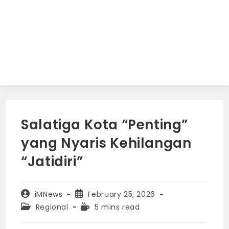
Salatiga Kota “Penting”
yang Nyaris Kehilangan
“Jatidiri”
Post
Post
iMNews
February 25, 2026
author:
published:
Post
Reading
Regional
5 mins read
category:
time: