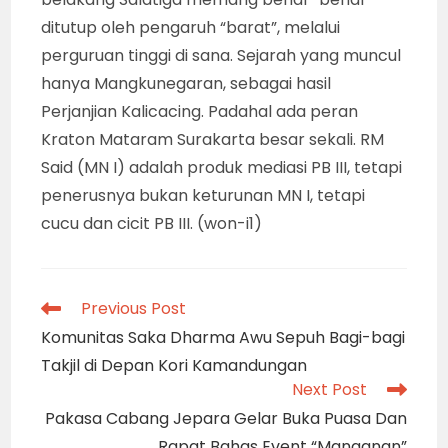
ditutup oleh pengaruh “barat”, melalui
perguruan tinggi di sana. Sejarah yang muncul
hanya Mangkunegaran, sebagai hasil
Perjanjian Kalicacing. Padahal ada peran
Kraton Mataram Surakarta besar sekali. RM
Said (MN I) adalah produk mediasi PB III, tetapi
penerusnya bukan keturunan MN I, tetapi
cucu dan cicit PB III. (won-i1)
Read
Previous Post
more
Komunitas Saka Dharma Awu Sepuh Bagi-bagi
articles
Takjil di Depan Kori Kamandungan
Next Post
Pakasa Cabang Jepara Gelar Buka Puasa Dan
Rapat Bahas Event “Manganan”