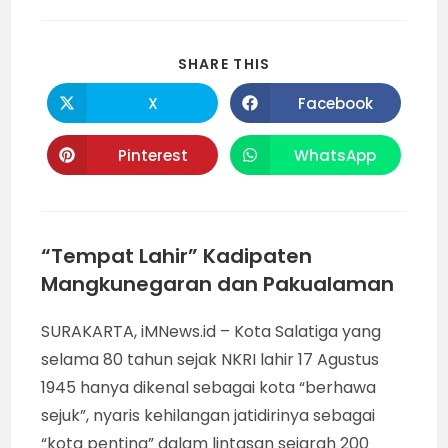
SHARE
SHARE THIS
THIS
CONTENT
X
Facebook
Opens
Opens
in
in
a
a
new
new
Pinterest
WhatsApp
Opens
Opens
window
window
in
in
a
a
new
new
window
window
“Tempat Lahir” Kadipaten
Mangkunegaran dan Pakualaman
SURAKARTA, iMNews.id – Kota Salatiga yang
selama 80 tahun sejak NKRI lahir 17 Agustus
1945 hanya dikenal sebagai kota “berhawa
sejuk”, nyaris kehilangan jatidirinya sebagai
“kota penting” dalam lintasan sejarah 200