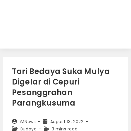
Tari Bedaya Suka Mulya
Digelar di Cepuri
Pesanggrahan
Parangkusuma
Post
Post
iMNews
August 13, 2022
author:
published:
Post
Reading
Budaya
3 mins read