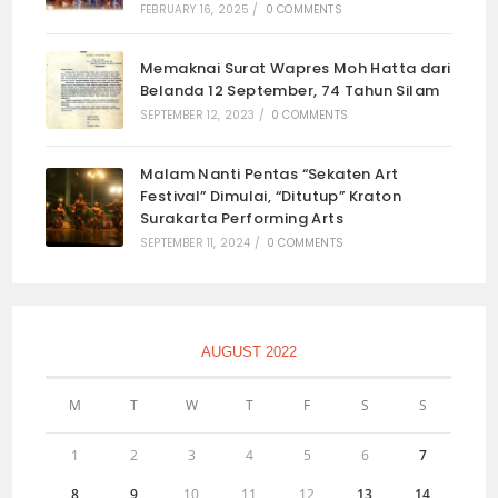
FEBRUARY 16, 2025
/
0 COMMENTS
Memaknai Surat Wapres Moh Hatta dari
Belanda 12 September, 74 Tahun Silam
SEPTEMBER 12, 2023
/
0 COMMENTS
Malam Nanti Pentas “Sekaten Art
Festival” Dimulai, “Ditutup” Kraton
Surakarta Performing Arts
SEPTEMBER 11, 2024
/
0 COMMENTS
AUGUST 2022
M
T
W
T
F
S
S
1
2
3
4
5
6
7
8
9
10
11
12
13
14