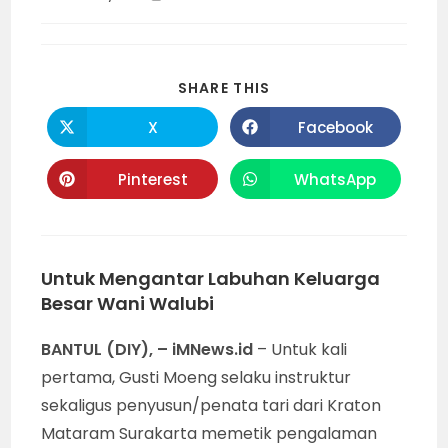
category:
time:
SHARE
SHARE THIS
THIS
CONTENT
X
Facebook
Opens
Opens
in
in
a
a
new
new
Pinterest
WhatsApp
Opens
Opens
window
window
in
in
a
a
new
new
window
window
Untuk Mengantar Labuhan Keluarga
Besar Wani Walubi
BANTUL (DIY), – iMNews.id
– Untuk kali
pertama, Gusti Moeng selaku instruktur
sekaligus penyusun/penata tari dari Kraton
Mataram Surakarta memetik pengalaman