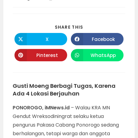
category:
time:
SHARE
SHARE THIS
THIS
CONTENT
X
Facebook
Opens
Opens
in
in
a
a
new
new
Pinterest
WhatsApp
Opens
Opens
window
window
in
in
a
a
new
new
window
window
Gusti Moeng Berbagi Tugas, Karena
Ada 4 Lokasi Berjauhan
PONOROGO, iMNews.id
– Walau KRA MN
Gendut Wreksodiningrat selaku ketua
pengurus Pakasa Cabang Ponorogo sedang
berhalangan, tetapi warga dan anggota