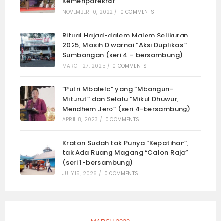
Kemenparekraf
NOVEMBER 10, 2022
/
0 COMMENTS
Ritual Hajad-dalem Malem Selikuran
2025, Masih Diwarnai “Aksi Duplikasi”
Sumbangan (seri 4 – bersambung)
MARCH 27, 2025
/
0 COMMENTS
“Putri Mbalela” yang “Mbangun-
Miturut” dan Selalu “Mikul Dhuwur,
Mendhem Jero” (seri 4-bersambung)
APRIL 8, 2023
/
0 COMMENTS
Kraton Sudah tak Punya “Kepatihan”,
tak Ada Ruang Magang “Calon Raja”
(seri 1-bersambung)
JULY 15, 2026
/
0 COMMENTS