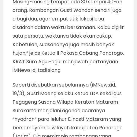
Masing-masing tempat ada 30 sampai 40-an
orang. Rombongan Gusti Wandan sendiri juga
dibagi dua, agar empat titik lokasi bisa
disadran dalam waktu bersamaan. Kalau digilir
satu persatu, waktunya tidak akan cukup.
Kebetulan, suasananya juga masih banyak
hujan,” jelas Ketua II Pakasa Cabang Ponorogo,
KRAT Suro Agul-agul menjawab pertanyaan
iMNews.id, tadi siang.
Seperti disebutkan sebelumnya (iMNews.id,
19/3), Gusti Moeng selaku Ketua LDA sekaligus
Pegageng Sasana Wilapa Keraton Mataram
Surakarta menjalani agenda acaranya
”nyadran” para leluhur Dinasti Mataram yang
bersemayam di wilayah Kabupaten Ponorogo
(Jatim). Dia memimpin rombongan yang