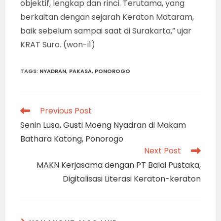
objektif, lengkap dan rinci. Terutama, yang
berkaitan dengan sejarah Keraton Mataram,
baik sebelum sampai saat di Surakarta,” ujar
KRAT Suro. (won-i1)
TAGS
:
NYADRAN
,
PAKASA
,
PONOROGO
Read
Previous Post
more
Senin Lusa, Gusti Moeng Nyadran di Makam
articles
Bathara Katong, Ponorogo
Next Post
MAKN Kerjasama dengan PT Balai Pustaka,
Digitalisasi Literasi Keraton-keraton