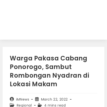
Warga Pakasa Cabang
Ponorogo, Sambut
Rombongan Nyadran di
Lokasi Makam
Post
Post
iMNews
March 22, 2022
author:
published:
Post
Reading
Regional
4 mins read