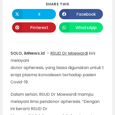
SHARE
SHARE THIS
THIS
CONTENT
X
Facebook
Opens
Opens
in
in
a
a
new
new
Pinterest
WhatsApp
Opens
Opens
window
window
in
in
a
a
new
new
window
window
SOLO, iMNews.id
–
RSUD Dr Moewardi
kini
melayani
donor apheresis, yang biasa digunakan untuk t
erapi plasma konvalesen terhadap pasien
Covid-19.
Dalam sehari, RSUD Dr Moewardi mampu
melayani lima pendonor apheresis. “Dengan
ini berarti RSUD Dr