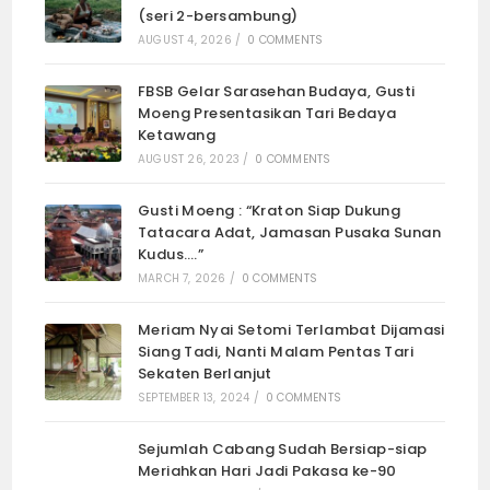
(seri 2-bersambung)
AUGUST 4, 2026
/
0 COMMENTS
FBSB Gelar Sarasehan Budaya, Gusti
Moeng Presentasikan Tari Bedaya
Ketawang
AUGUST 26, 2023
/
0 COMMENTS
Gusti Moeng : “Kraton Siap Dukung
Tatacara Adat, Jamasan Pusaka Sunan
Kudus….”
MARCH 7, 2026
/
0 COMMENTS
Meriam Nyai Setomi Terlambat Dijamasi
Siang Tadi, Nanti Malam Pentas Tari
Sekaten Berlanjut
SEPTEMBER 13, 2024
/
0 COMMENTS
Sejumlah Cabang Sudah Bersiap-siap
Meriahkan Hari Jadi Pakasa ke-90