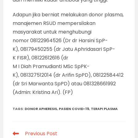
Adapun jika berniat melakukan donor plasma,
manajemen RSUD mempersilakan
masyarakat untuk menghubungi
nomor 08122964526 (Dr dr Harsini SpP-
K), 08179450255 (dr Jatu Aphridasari SpP-
K FISR), 08122612616 (dr
M I Diah Pramudianti MSc SpPK-
K), 081327512014 (dr Arifin SpPD), 08122584412
(dr Sri Marwanta SpPD) atau 081328661992
(Admin: Kristina Ari). (FP)
TAGS
:
DONOR APHERESIS
,
PASIEN COVID-19
,
TERAPI PLASMA
Read
Previous Post