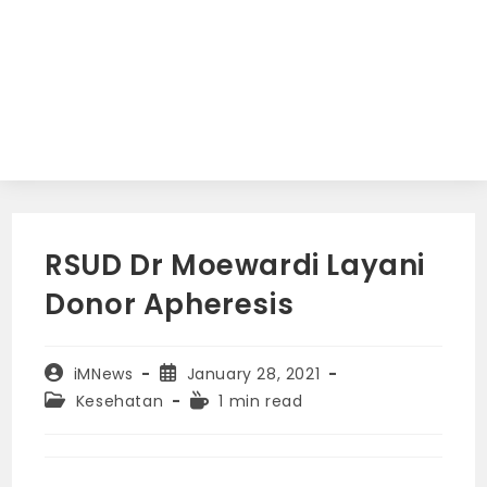
RSUD Dr Moewardi Layani
Donor Apheresis
Post
Post
iMNews
January 28, 2021
author:
published:
Post
Reading
Kesehatan
1 min read
category:
time: