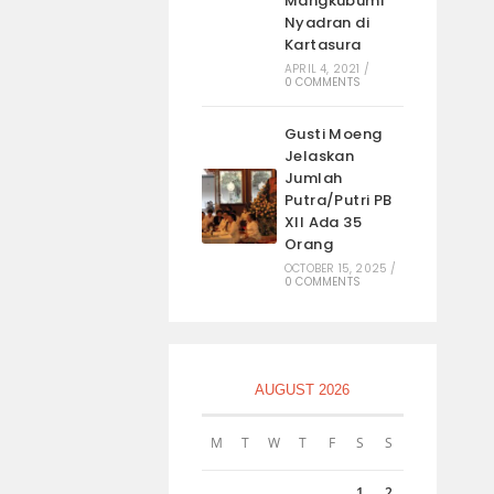
Mangkubumi
Nyadran di
Kartasura
APRIL 4, 2021
/
0 COMMENTS
Gusti Moeng
Jelaskan
Jumlah
Putra/Putri PB
XII Ada 35
Orang
OCTOBER 15, 2025
/
0 COMMENTS
AUGUST 2026
M
T
W
T
F
S
S
1
2