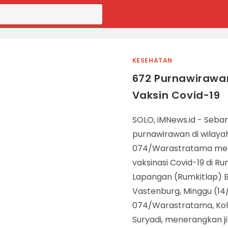
KESEHATAN
672 Purnawirawan
Vaksin Covid-19
SOLO, iMNews.id - Seba
purnawirawan di wilay
074/Warastratama men
vaksinasi Covid-19 di Ru
Lapangan (Rumkitlap) 
Vastenburg, Minggu (14
074/Warastratama, Kolo
Suryadi, menerangkan ji