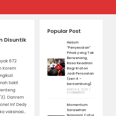
Popular Post
 Disuntik
Heboh
“Penyesalan”
Pihak yang Tak
Berwenang,
nyak 672
Rasa Keadilan
ah Korem
Bagi Kraton
Jadi Persoalan
gikuti
(seri 4 –
mah Sakit
bersambung)
Benteng
MARCH 9, 2025
/
0 COMMENTS
/3). Danrem
nel Inf Dedy
Momentum
Sarasehan
ka vaksinasi…
Nasional Catur