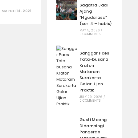
Sagatra Jadi
MARCH 14, 2021
Ajang
“Ngudarasa”
(seri 4 – habis)
MAY 5, 2026
/
0 COMMENTS
Sanggar Paes
Tata-busana
Kraton
Mataram
Surakarta
Gelar Ujian
Praktik
JULY 29, 2026
/
0 COMMENTS
Gusti Moeng
Didampingi
Pangeran