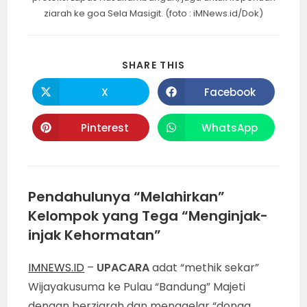
ziarah ke goa Sela Masigit. (foto : iMNews.id/Dok)
SHARE
SHARE THIS
THIS
CONTENT
X
Facebook
Opens
Opens
in
in
a
a
new
new
Pinterest
WhatsApp
Opens
Opens
window
window
in
in
a
a
new
new
window
window
Pendahulunya “Melahirkan”
Kelompok yang Tega “Menginjak-
injak Kehormatan”
IMNEWS.ID
–
UPACARA
adat “methik sekar”
Wijayakusuma ke Pulau “Bandung” Majeti
dengan berziarah dan menggelar “donga