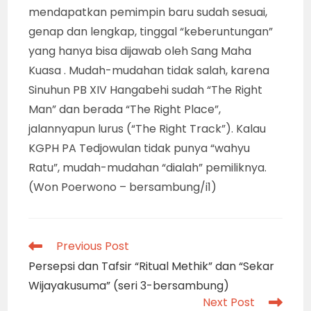
mendapatkan pemimpin baru sudah sesuai,
genap dan lengkap, tinggal “keberuntungan”
yang hanya bisa dijawab oleh Sang Maha
Kuasa . Mudah-mudahan tidak salah, karena
Sinuhun PB XIV Hangabehi sudah “The Right
Man” dan berada “The Right Place”,
jalannyapun lurus (“The Right Track”). Kalau
KGPH PA Tedjowulan tidak punya “wahyu
Ratu”, mudah-mudahan “dialah” pemiliknya.
(Won Poerwono – bersambung/i1)
Read
Previous Post
more
Persepsi dan Tafsir “Ritual Methik” dan “Sekar
articles
Wijayakusuma” (seri 3-bersambung)
Next Post