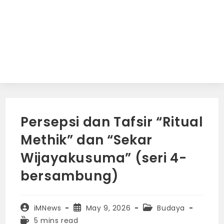
Persepsi dan Tafsir “Ritual
Methik” dan “Sekar
Wijayakusuma” (seri 4-
bersambung)
Post
Post
Post
iMNews
May 9, 2026
Budaya
author:
published:
category:
Reading
5 mins read