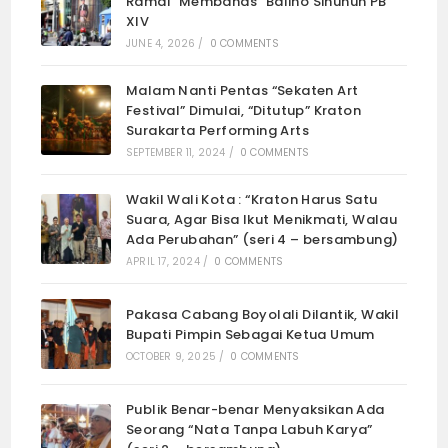
Ramai “Membahas” Baliho Sinuhun PB
XIV
JUNE 4, 2026
/
0 COMMENTS
Malam Nanti Pentas “Sekaten Art
Festival” Dimulai, “Ditutup” Kraton
Surakarta Performing Arts
SEPTEMBER 11, 2024
/
0 COMMENTS
Wakil Wali Kota : “Kraton Harus Satu
Suara, Agar Bisa Ikut Menikmati, Walau
Ada Perubahan” (seri 4 – bersambung)
APRIL 17, 2024
/
0 COMMENTS
Pakasa Cabang Boyolali Dilantik, Wakil
Bupati Pimpin Sebagai Ketua Umum
OCTOBER 9, 2025
/
0 COMMENTS
Publik Benar-benar Menyaksikan Ada
Seorang “Nata Tanpa Labuh Karya”