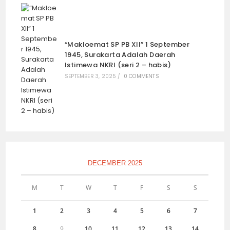
“Makloemat SP PB XII” 1 September
1945, Surakarta Adalah Daerah
Istimewa NKRI (seri 2 – habis)
SEPTEMBER 3, 2025
/
0 COMMENTS
DECEMBER 2025
M
T
W
T
F
S
S
1
2
3
4
5
6
7
8
9
10
11
12
13
14