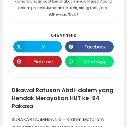
kamandungan saat berangkat menuju Masjid Agung
dalam prosesi Jumatan terakhir, siang tadi.(foto :
iMNews.id/Dok)
SHARE
SHARE THIS
THIS
CONTENT
X
Facebook
Opens
Opens
in
in
a
a
new
new
Pinterest
WhatsApp
Opens
Opens
window
window
in
in
a
a
new
new
window
window
Dikawal Ratusan Abdi-dalem yang
Hendak Merayakan HUT ke-94
Pakasa
SURAKARTA, iMNews.id – Kraton Mataram