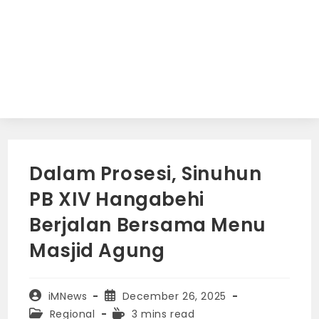
Dalam Prosesi, Sinuhun
PB XIV Hangabehi
Berjalan Bersama Menu
Masjid Agung
Post
Post
iMNews
December 26, 2025
author:
published:
Post
Reading
Regional
3 mins read