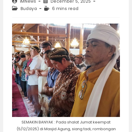
Post
Post
iMNews
December 5, 2025
author:
published:
Post
Reading
Budaya
6 mins read
category:
time:
SEMAKIN BANYAK : Pada shalat Jumat keempat
(5/12/2025) di Masjid Agung, siang tadi, rombongan