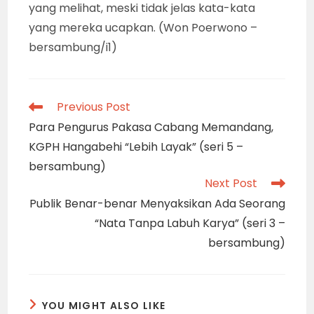
yang melihat, meski tidak jelas kata-kata
yang mereka ucapkan. (Won Poerwono –
bersambung/i1)
Read
Previous Post
more
Para Pengurus Pakasa Cabang Memandang,
articles
KGPH Hangabehi “Lebih Layak” (seri 5 –
bersambung)
Next Post
Publik Benar-benar Menyaksikan Ada Seorang
“Nata Tanpa Labuh Karya” (seri 3 –
bersambung)
YOU MIGHT ALSO LIKE