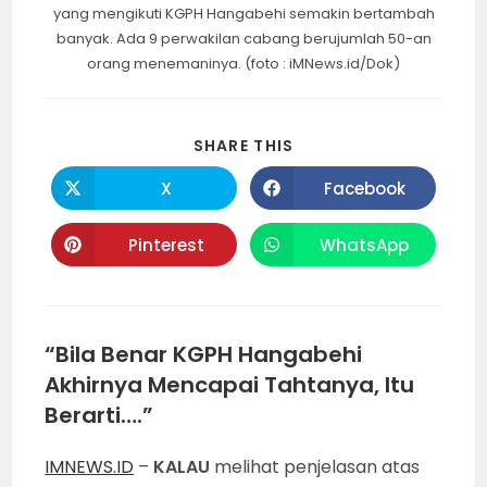
yang mengikuti KGPH Hangabehi semakin bertambah
banyak. Ada 9 perwakilan cabang berujumlah 50-an
orang menemaninya. (foto : iMNews.id/Dok)
SHARE
SHARE THIS
THIS
CONTENT
X
Facebook
Opens
Opens
in
in
a
a
new
new
Pinterest
WhatsApp
Opens
Opens
window
window
in
in
a
a
new
new
window
window
“Bila Benar KGPH Hangabehi
Akhirnya Mencapai Tahtanya, Itu
Berarti….”
IMNEWS.ID
–
KALAU
melihat penjelasan atas