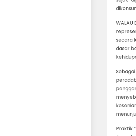
dikonsum
WALAU B
represe
secara 
dasar b
kehidup
Sebagai
peradaba
penggam
menyebut
kesenia
menunjuk
Praktik 