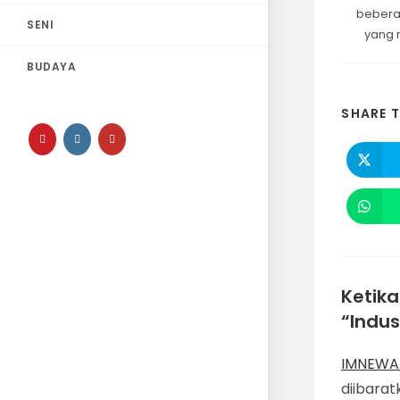
beberap
SENI
yang 
BUDAYA
SHARE T
Ketik
“Indus
IMNEWA.
diibara