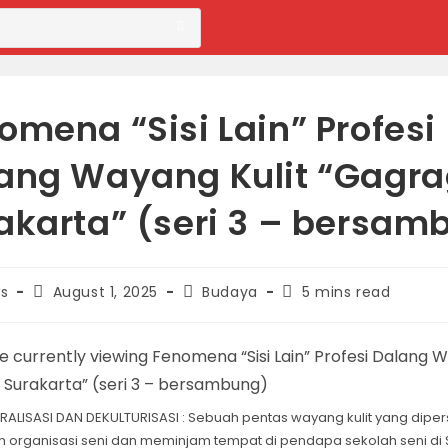
omena “Sisi Lain” Profesi
ang Wayang Kulit “Gagr
akarta” (seri 3 – bersam
Post
Post
Reading
s
August 1, 2025
Budaya
5 mins read
published:
category:
time:
RALISASI DAN DEKULTURISASI : Sebuah pentas wayang kulit yang dip
 organisasi seni dan meminjam tempat di pendapa sekolah seni di Su