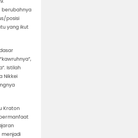
9.
t berubahnya
s/posisi
atu yang ikut
 dasar
 “kawruhnya”,
. Istilah
a Nikkei
angnya
u Kraton
 bermanfaat
ajaran
 menjadi