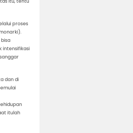
as itu, tentu
elalui proses
monarki).
 bisa
intensifikasi
 sanggar
a dan di
memulai
r
 kehidupan
aat itulah