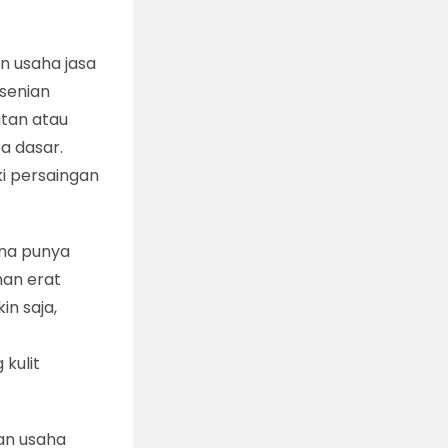
n usaha jasa
esenian
utan atau
a dasar.
ki persaingan
ena punya
han erat
in saja,
kulit
tan usaha