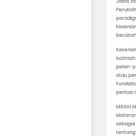
Jawa, ba
Perubah
paradigm
kesenian
berubah
Kesenia
batiniah
pelan-pe
atau pen
Fundati
pentas 
MASIH M
Mataram
sebagai
tentang