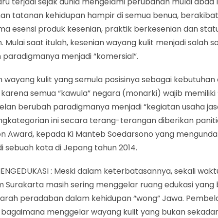
ru terjadi sejak dunia mengelami perubahan mulai abad 1
an tatanan kehidupan hampir di semua benua, berakiba
a esensi produk kesenian, praktik berkesenian dan statu
. Mulai saat itulah, kesenian wayang kulit menjadi salah s
 paradigmanya menjadi “komersial”.
n wayang kulit yang semula posisinya sebagai kebutuhan
 karena semua “kawula” negara (monarki) wajib memiliki
lan berubah paradigmanya menjadi “kegiatan usaha jasa”
gkategorian ini secara terang-terangan diberikan paniti
on Award, kepada Ki Manteb Soedarsono yang mengund
di sebuah kota di Jepang tahun 2014.
ENGEDUKASI : Meski dalam keterbatasannya, sekali wakt
 Surakarta masih sering menggelar ruang edukasi yang
 arah peradaban dalam kehidupan “wong” Jawa. Pembel
 bagaimana menggelar wayang kulit yang bukan sekadar