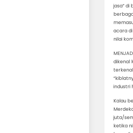
jasa” di
berbagai
memasuk
acara di
nilai ko
MENJADI
dikenal 
terkenal
“kiblat
industri
Kalau b
Merdeka)
juta/sem
ketika n