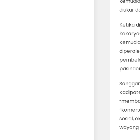
kemudian
diukur da
Ketika d
kekarya
Kemudia
diperole
pembela
pasinao
Sanggar
Kadipat
“memban
“komersi
sosial, 
wayang k