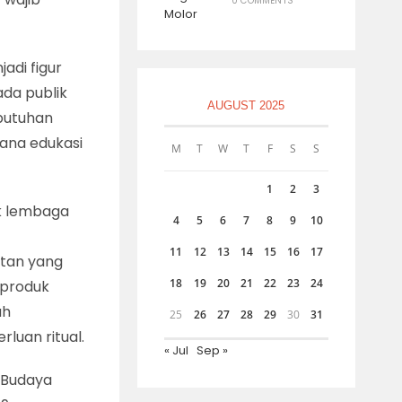
0 COMMENTS
adi figur
ada publik
AUGUST 2025
ebutuhan
rana edukasi
M
T
W
T
F
S
S
1
2
3
uk lembaga
4
5
6
7
8
9
10
11
12
13
14
15
16
17
atan yang
18
19
20
21
22
23
24
 produk
ah
25
26
27
28
29
30
31
luan ritual.
« Jul
Sep »
k Budaya