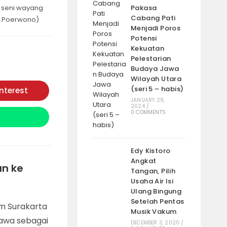
i seni wayang
Pakasa
Cabang Pati
n Poerwono)
Menjadi Poros
Potensi
Kekuatan
Pelestarian
Budaya Jawa
Wilayah Utara
(seri 5 – habis)
interest
Opens
in
JANUARY 28,
a
2024
/
0 COMMENTS
new
window
Edy Kistoro
Angkat
an ke
Tangan, Pilih
Usaha Air Isi
Ulang Bingung
Setelah Pentas
m Surakarta
Musik Vakum
Jawa sebagai
DECEMBER 3, 2020
/