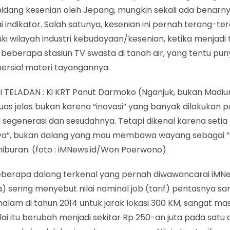
 bidang kesenian oleh Jepang, mungkin sekali ada benarn
 indikator. Salah satunya, kesenian ini pernah terang-t
i wilayah industri kebudayaan/kesenian, ketika menjadi
 beberapa stasiun TV swasta di tanah air, yang tentu pu
mersial materi tayangannya.
 TELADAN : Ki KRT Panut Darmoko (Nganjuk, bukan Madi
luas jelas bukan karena “inovasi” yang banyak dilakukan 
 segenerasi dan sesudahnya. Tetapi dikenal karena setia
nya”, bukan dalang yang mau membawa wayang sebagai “
 hiburan. (foto : iMNews.id/Won Poerwono)
eberapa dalang terkenal yang pernah diwawancarai iMNe
 sering menyebut nilai nominal job (tarif) pentasnya sa
alam di tahun 2014 untuk jarak lokasi 300 KM, sangat ma
ilai itu berubah menjadi sekitar Rp 250-an juta pada satu