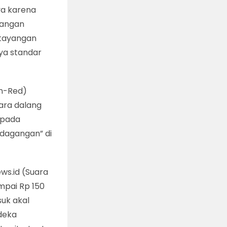
ya karena
erangan
 tayangan
nya standar
un-Red)
para dalang
 pada
dagangan” di
ws.id (Suara
mpai Rp 150
suk akal
 deka