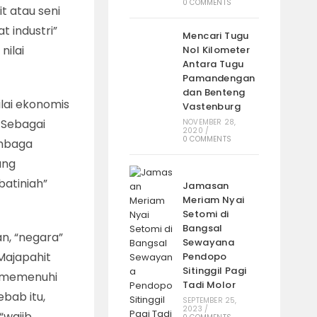
0 COMMENTS
t atau seni
t industri”
Mencari Tugu
nilai
Nol Kilometer
Antara Tugu
Pamandengan
dan Benteng
lai ekonomis
Vastenburg
 Sebagai
NOVEMBER 28,
2020
/
0 COMMENTS
embaga
ang
batiniah”
Jamasan
Meriam Nyai
Setomi di
Bangsal
n, “negara”
Sewayana
Majapahit
Pendopo
Sitinggil Pagi
uk memenuhi
Tadi Molor
bab itu,
SEPTEMBER 25,
2023
/
“wajib