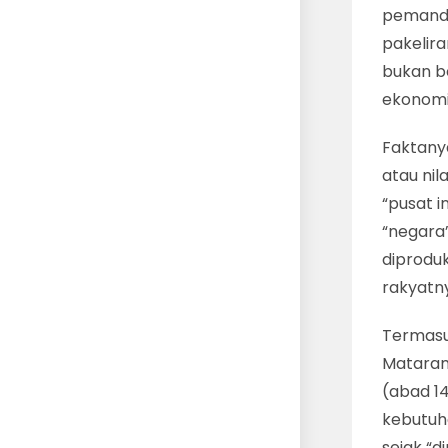
pemandu
pakelira
bukan be
ekonomi
Faktany
atau nil
“pusat 
“negara”
diproduk
rakyatn
Termasu
Mataram
(abad 14
kebutuha
sejak “d