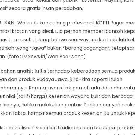
si” secara gratis insan peradaban.
UKAN : Walau bukan dalang profesional, KGPH Puger menj
ntasi kraton yang ideal. Dia pernah memberi contoh kep
luas termasuk dalang, bahwa seni wayang kulit adalah k
atiniah wong “Jawa” bukan “barang dagangan”, tetapi sa
an. (foto : iMNews.id/Won Poerwono)
 bahan analisis kritis terhadap keberadaan semua prod
n dan produk Budaya Jawa, kira-kira seperti itulah
barannya. Karena, nyaris tak pernah ada data dan cat
 nilai (tarif/harga) kesenian wayang kulit dan berbagai
n lainnya, ketika melakukan pentas. Bahkan banyak nask
kan fakta, hampir semua produk kesenian itu untuk keper
“komersialisasi” kesenian tradisional dan berbagai produ