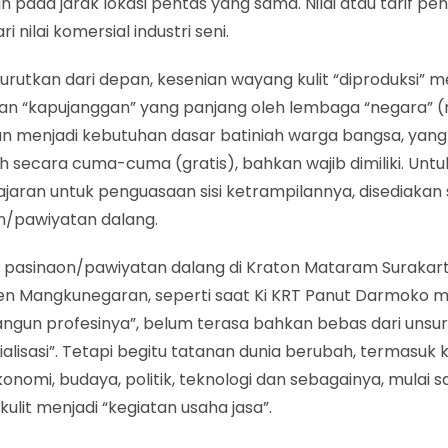
 pada jarak lokasi pentas yang sama. Nilai atau tarif pent
ri nilai komersial industri seni.
iurutkan dari depan, kesenian wayang kulit “diproduksi” m
an “kapujanggan” yang panjang oleh lembaga “negara” (
n menjadi kebutuhan dasar batiniah warga bangsa, yang
h secara cuma-cuma (gratis), bahkan wajib dimiliki. Untuk 
jaran untuk penguasaan sisi ketrampilannya, disediakan
n/pawiyatan dalang.
 pasinaon/pawiyatan dalang di Kraton Mataram Surakart
en Mangkunegaran, seperti saat Ki KRT Panut Darmoko 
gun profesinya”, belum terasa bahkan bebas dari unsu
alisasi”. Tetapi begitu tatanan dunia berubah, termasuk
ekonomi, budaya, politik, teknologi dan sebagainya, mulai s
ulit menjadi “kegiatan usaha jasa”.