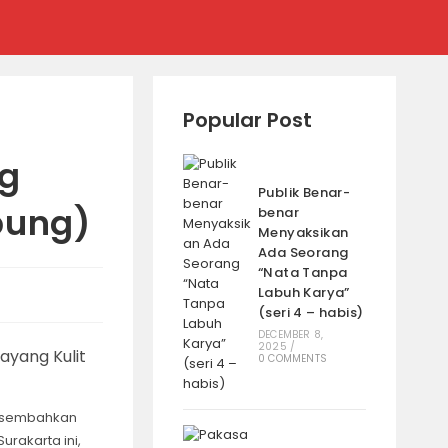
Popular Post
ag
Publik Benar-
bung)
benar
Menyaksikan
Ada Seorang
“Nata Tanpa
Labuh Karya”
(seri 4 – habis)
DECEMBER 8,
2025
/
0 COMMENTS
ersembahkan
rakarta ini,