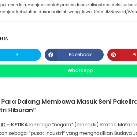
a tahun lalu, menjadi contoh proses desekralisasi dan dekulturisas
menjadi kebutuhan dasar batiniah wong Jawa. (foto : iMNews.id/Wo
SHARE
HIS
THIS
X
Facebook
P
Opens
Opens
in
in
CONTENT
a
a
new
new
WhatsApp
Opens
window
window
in
a
new
window
a Para Dalang Membawa Masuk Seni Pakelir
tri Hiburan”
ID
–
KETIKA
lembaga “negara” (monarki) Kraton Matara
tkan sebagai “pusat industri” yang menghasilkan Budaya 