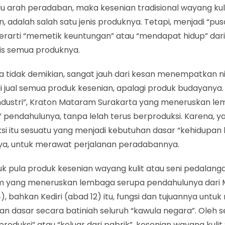
 arah peradaban, maka kesenian tradisional wayang kuli
n, adalah salah satu jenis produknya. Tetapi, menjadi “pusa
rarti “memetik keuntungan” atau “mendapat hidup” dari 
s semua produknya.
a tidak demikian, sangat jauh dari kesan menempatkan ni
ai jual semua produk kesenian, apalagi produk budayanya.
industri”, Kraton Mataram Surakarta yang meneruskan l
 pendahulunya, tanpa lelah terus berproduksi. Karena, y
si itu sesuatu yang menjadi kebutuhan dasar “kehidupan 
ya, untuk merawat perjalanan peradabannya.
k pula produk kesenian wayang kulit atau seni pedalanga
 yang meneruskan lembaga serupa pendahulunya dari 
), bahkan Kediri (abad 12) itu, fungsi dan tujuannya unt
n dasar secara batiniah seluruh “kawula negara”. Oleh se
iproduksi” atau “keluar dari pabrik”, kesenian wayang kulit 