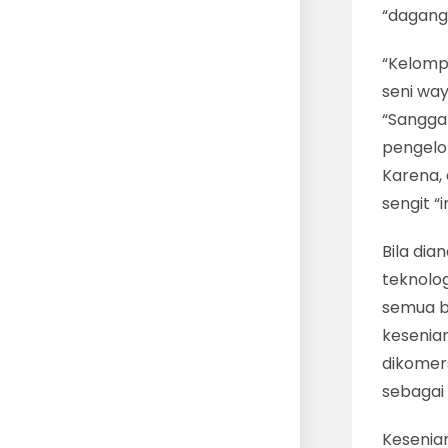
“daganga
“Kelomp
seni way
“Sangga
pengelo
Karena, 
sengit “
Bila dia
teknolo
semua bu
kesenian 
dikomer
sebagai 
Kesenian