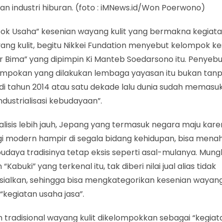
n industri hiburan. (foto : iMNews.id/Won Poerwono)
ok Usaha” kesenian wayang kulit yang bermakna kegiata
ang kulit, begitu Nikkei Fundation menyebut kelompok k
r Bima” yang dipimpin Ki Manteb Soedarsono itu. Penyeb
mpokan yang dilakukan lembaga yayasan itu bukan tanp
di tahun 2014 atau satu dekade lalu dunia sudah memasu
industrialisasi kebudayaan”.
nalisis lebih jauh, Jepang yang termasuk negara maju kar
gi modern hampir di segala bidang kehidupan, bisa mena
daya tradisinya tetap eksis seperti asal-mulanya. Mungk
“Kabuki” yang terkenal itu, tak diberi nilai jual alias tidak
sialkan, sehingga bisa mengkategorikan kesenian wayang 
“kegiatan usaha jasa”.
 tradisional wayang kulit dikelompokkan sebagai “kegia