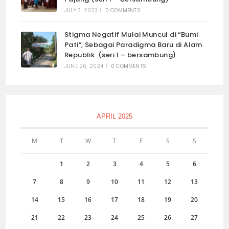
JULY 3, 2023
/
0 COMMENTS
Stigma Negatif Mulai Muncul di “Bumi
Pati”, Sebagai Paradigma Baru di Alam
Republik (seri 1 – bersambung)
JUNE 26, 2024
/
0 COMMENTS
APRIL 2025
M
T
W
T
F
S
S
1
2
3
4
5
6
7
8
9
10
11
12
13
14
15
16
17
18
19
20
21
22
23
24
25
26
27