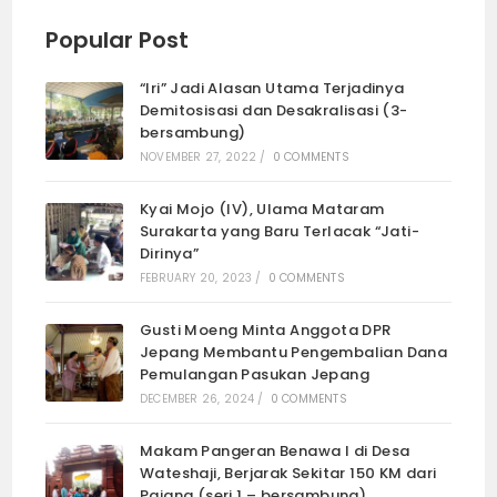
Popular Post
“Iri” Jadi Alasan Utama Terjadinya
Demitosisasi dan Desakralisasi (3-
bersambung)
NOVEMBER 27, 2022
/
0 COMMENTS
Kyai Mojo (IV), Ulama Mataram
Surakarta yang Baru Terlacak “Jati-
Dirinya”
FEBRUARY 20, 2023
/
0 COMMENTS
Gusti Moeng Minta Anggota DPR
Jepang Membantu Pengembalian Dana
Pemulangan Pasukan Jepang
DECEMBER 26, 2024
/
0 COMMENTS
Makam Pangeran Benawa I di Desa
Wateshaji, Berjarak Sekitar 150 KM dari
Pajang (seri 1 – bersambung)