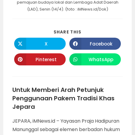
pemajuan budaya lokal dan Lembaga Adat Daerah
(LAD), Senin (14/4). (foto : iMNews.id/Dok)
SHARE
SHARE THIS
THIS
CONTENT
X
Facebook
Opens
Opens
in
in
a
a
new
new
Pinterest
WhatsApp
Opens
Opens
window
window
in
in
a
a
new
new
window
window
Untuk Memberi Arah Petunjuk
Penggunaan Pakem Tradisi Khas
Jepara
JEPARA, iMNews.id – Yayasan Praja Hadipuran
Manunggal sebagai elemen berbadan hukum