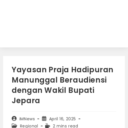
Yayasan Praja Hadipuran
Manunggal Beraudiensi
dengan Wakil Bupati
Jepara
Post
Post
iMNews
April 16, 2025
author:
published:
Post
Reading
Regional
2 mins read