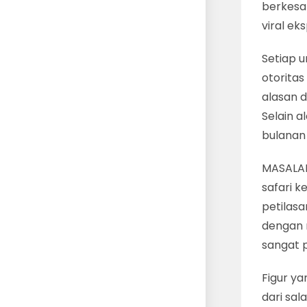
berkesan
viral ek
Setiap 
otoritas
alasan d
Selain a
bulanan 
MASALAH
safari k
petilasa
dengan 
sangat p
Figur ya
dari sal