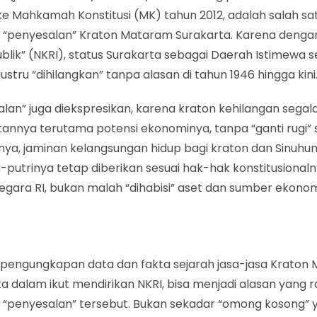
e Mahkamah Konstitusi (MK) tahun 2012, adalah salah sa
i “penyesalan” Kraton Mataram Surakarta. Karena deng
blik” (NKRI), status Surakarta sebagai Daerah Istimewa s
 justru “dihilangkan” tanpa alasan di tahun 1946 hingga kini
lan” juga diekspresikan, karena kraton kehilangan segal
annya terutama potensi ekonominya, tanpa “ganti rugi” 
ya, jaminan kelangsungan hidup bagi kraton dan Sinuhun 
-putrinya tetap diberikan sesuai hak-hak konstitusional
egara RI, bukan malah “dihabisi” aset dan sumber ekonom
pengungkapan data dan fakta sejarah jasa-jasa Kraton
a dalam ikut mendirikan NKRI, bisa menjadi alasan yang r
i “penyesalan” tersebut. Bukan sekadar “omong kosong” 