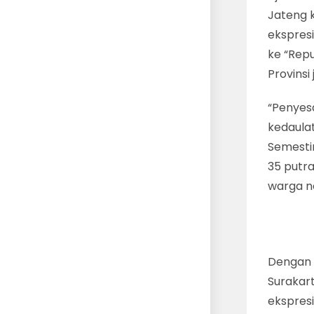
Jateng k
ekspres
ke “Repu
Provinsi
“Penyesa
kedaulat
Semestin
35 putra
warga n
Dengan 
Surakart
ekspres