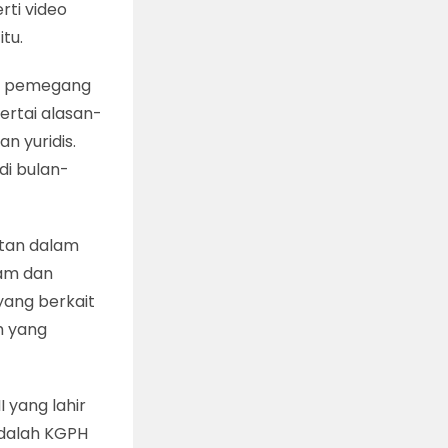
rti video
tu.
si pemegang
ertai alasan-
n yuridis.
di bulan-
utan dalam
kam dan
 yang berkait
m yang
I yang lahir
 adalah KGPH