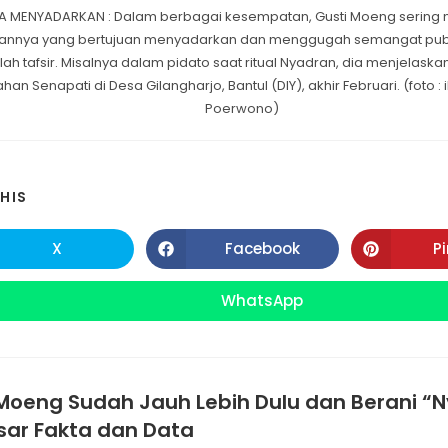
A MENYADARKAN : Dalam berbagai kesempatan, Gusti Moeng serin
nnya yang bertujuan menyadarkan dan menggugah semangat publi
alah tafsir. Misalnya dalam pidato saat ritual Nyadran, dia menjelaska
n Senapati di Desa Gilangharjo, Bantul (DIY), akhir Februari. (foto 
Poerwono)
SHARE
HIS
THIS
X
Facebook
P
Opens
Opens
in
in
CONTENT
a
a
new
new
WhatsApp
Opens
window
window
in
a
new
window
Moeng Sudah Jauh Lebih Dulu dan Berani “N
sar Fakta dan Data