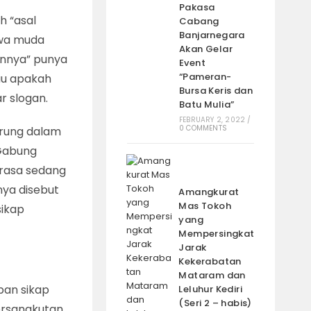
Pakasa
h “asal
Cabang
Banjarnegara
iwa muda
Akan Gelar
tannya” punya
Event
“Pameran-
tau apakah
Bursa Keris dan
r slogan.
Batu Mulia”
FEBRUARY 2, 2022
/
0 COMMENTS
erung dalam
 Gabung
erasa sedang
nya disebut
Amangkurat
Mas Tokoh
sikap
yang
Mempersingkat
Jarak
Kekerabatan
Mataram dan
pan sikap
Leluhur Kediri
(Seri 2 – habis)
bersangkutan