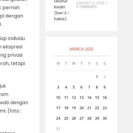
JANUARY 21, 2025
/
ak pernah
0 COMMENTS
api dengan
.
ap individu
h ekspresi
MARCH 2025
ng privasi
arah, tetapi
M
T
W
T
F
S
S
1
2
juk
3
4
5
6
7
8
9
aram
10
11
12
13
14
15
16
awab dengan
17
18
19
20
21
22
23
i. (foto :
24
25
26
27
28
29
30
31