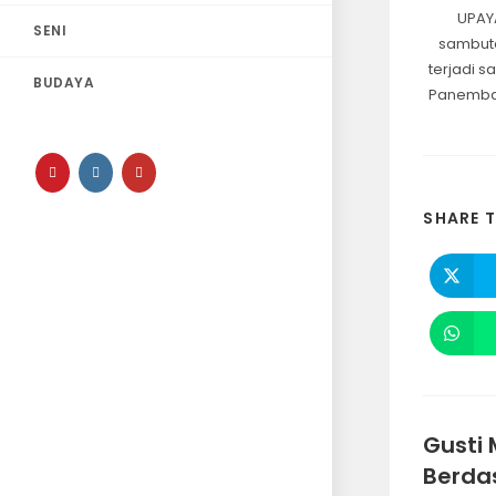
UPAY
SENI
sambuta
terjadi s
BUDAYA
Panembaha
SHARE T
Gusti 
Berda