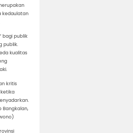
 merupakan
a kedaulatan
.
 bagi publik
 publik.
eda kualitas
eng
aki.
 kritis
ketika
enyadarkan.
b Bangkalan,
rwono)
rovinsi