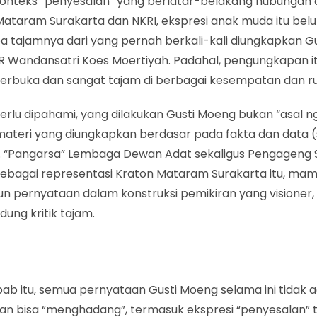
onteks “penyesalan” yang berlatar-belakang hubungan 
Mataram Surakarta dan NKRI, ekspresi anak muda itu bel
a tajamnya dari yang pernah berkali-kali diungkapkan G
R Wandansatri Koes Moertiyah. Padahal, pengungkapan it
terbuka dan sangat tajam di berbagai kesempatan dan ru
erlu dipahami, yang dilakukan Gusti Moeng bukan “asal 
ateri yang diungkapkan berdasar pada fakta dan data (
. “Pangarsa” Lembaga Dewan Adat sekaligus Pengageng
sebagai representasi Kraton Mataram Surakarta itu, ma
n pernyataan dalam konstruksi pemikiran yang visioner,
ung kritik tajam.
bab itu, semua pernyataan Gusti Moeng selama ini tidak 
dan bisa “menghadang”, termasuk ekspresi “penyesalan” 