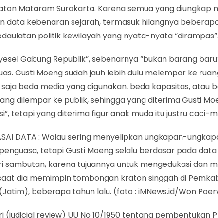
raton Mataram Surakarta. Karena semua yang diungkap
an data kebenaran sejarah, termasuk hilangnya beberap
kedaulatan politik kewilayah yang nyata-nyata “dirampas”
yesel Gabung Republik”, sebenarnya “bukan barang baru”
uas. Gusti Moeng sudah jauh lebih dulu melempar ke ruang
saja beda media yang digunakan, beda kapasitas, atau b
ang dilempar ke publik, sehingga yang diterima Gusti Mo
si”, tetapi yang diterima figur anak muda itu justru caci-m
AI DATA : Walau sering menyelipkan ungkapan-ungkapan
penguasa, tetapi Gusti Moeng selalu berdasar pada data 
 sambutan, karena tujuannya untuk mengedukasi dan m
 saat dia memimpin tombongan kraton singgah di Pemka
(Jatim), beberapa tahun lalu. (foto : iMNews.id/Won Poe
ri (judicial review) UU No 10/1950 tentang pembentukan P