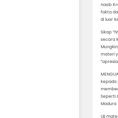
nasib K
fakta d
di luar 
Sikap “N
secara l
Mungkin 
materi y
“apresia
MENGUAS
kepada 
memberi
Seperti
Madura 
Uji mate