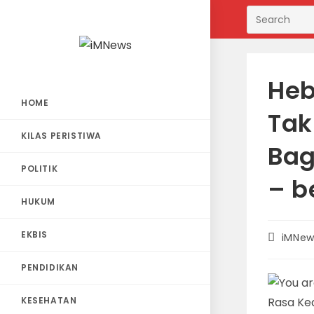
Skip
to
content
Heb
HOME
Tak
KILAS PERISTIWA
Bag
POLITIK
– b
HUKUM
EKBIS
Post
iMNew
author:
PENDIDIKAN
KESEHATAN