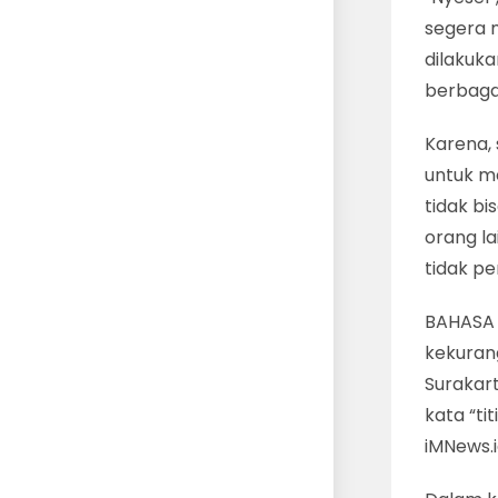
segera m
dilakuka
berbagai
Karena, 
untuk me
tidak bi
orang la
tidak pe
BAHASA 
kekuran
Surakar
kata “ti
iMNews.