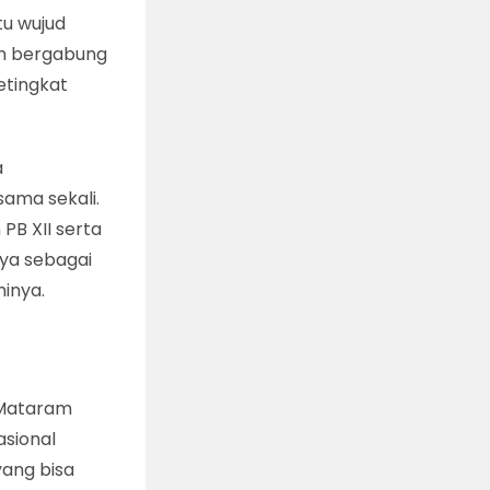
tu wujud
an bergabung
etingkat
.
a
sama sekali.
PB XII serta
nya sebagai
inya.
 Mataram
asional
yang bisa