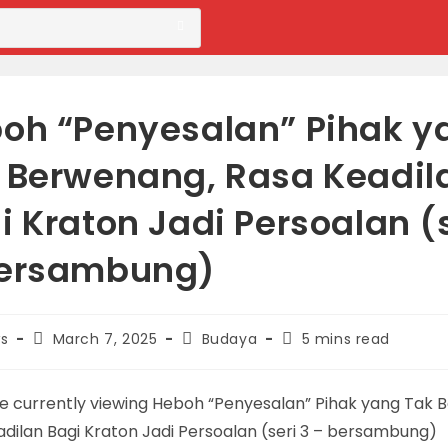
oh “Penyesalan” Pihak y
 Berwenang, Rasa Keadil
i Kraton Jadi Persoalan (s
ersambung)
Post
Post
Reading
s
March 7, 2025
Budaya
5 mins read
published:
category:
time: