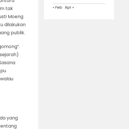
antara
« Feb
Apr »
um tak
usti Moeng
u dilakukan
ang publik.
ngomong”.
sejarah)
 Sasana
mpu
 walau
ada yang
tentang