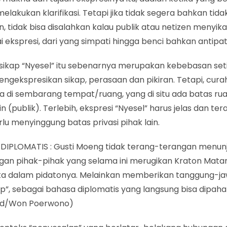
elakukan klarifikasi. Tetapi jika tidak segera bahkan tid
n, tidak bisa disalahkan kalau publik atau netizen menyik
 ekspresi, dari yang simpati hingga benci bahkan antipati
sikap “Nyesel” itu sebenarnya merupakan kebebasan seti
ngekspresikan sikap, perasaan dan pikiran. Tetapi, cura
sa di sembarang tempat/ruang, yang di situ ada batas rua
in (publik). Terlebih, ekspresi “Nyesel” harus jelas dan ter
rlu menyinggung batas privasi pihak lain.
DIPLOMATIS : Gusti Moeng tidak terang-terangan menun
gan pihak-pihak yang selama ini merugikan Kraton Mat
ta dalam pidatonya. Melainkan memberikan tanggung-j
tip”, sebagai bahasa diplomatis yang langsung bisa dipaham
id/Won Poerwono)