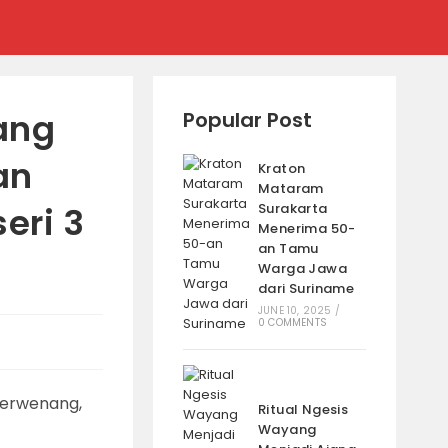
ang
Popular Post
an
Kraton
Mataram
eri 3
Surakarta
Menerima 50-
an Tamu
Warga Jawa
dari Suriname
JUNE 10, 2025
/
0 COMMENTS
Ritual Ngesis
Wayang