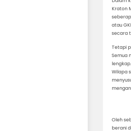
Dalam k
Kraton 
seberap
atau GK
secara 
Tetapi p
Semua m
lengkap
Wilapa 
menyusu
mengand
Oleh se
berani 