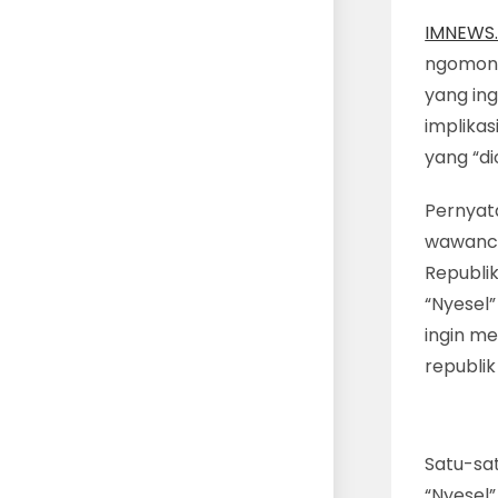
IMNEWS.
ngomong”
yang ing
implikas
yang “d
Pernyat
wawanca
Republi
“Nyesel
ingin m
republik 
Satu-sa
“Nyesel”