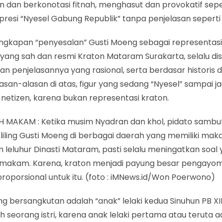
 dan berkonotasi fitnah, menghasut dan provokatif sepe
spresi “Nyesel Gabung Republik” tanpa penjelasan seperti i
ungkapan “penyesalan” Gusti Moeng sebagai representa
 yang sah dan resmi Kraton Mataram Surakarta, selalu dis
an penjelasannya yang rasional, serta berdasar historis da
lasan-alasan di atas, figur yang sedang “Nyesel” sampai ja
netizen, karena bukan representasi kraton.
 MAKAM : Ketika musim Nyadran dan khol, pidato samb
eliling Gusti Moeng di berbagai daerah yang memiliki ma
n leluhur Dinasti Mataram, pasti selalu meningatkan soal
makam. Karena, kraton menjadi payung besar pengayo
roporsional untuk itu. (foto : iMNews.id/Won Poerwono)
ng bersangkutan adalah “anak” lelaki kedua Sinuhun PB XII
ah seorang istri, karena anak lelaki pertama atau teruta