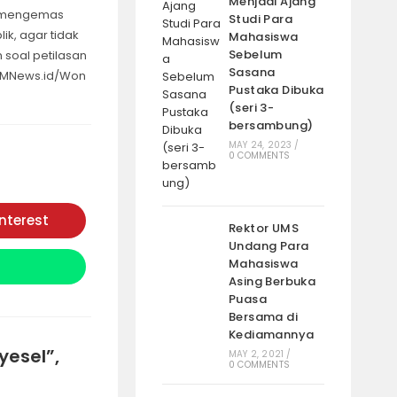
Menjadi Ajang
g mengemas
Studi Para
k, agar tidak
Mahasiswa
Sebelum
n soal petilasan
Sasana
: iMNews.id/Won
Pustaka Dibuka
(seri 3-
bersambung)
MAY 24, 2023
/
0 COMMENTS
interest
Opens
Rektor UMS
in
Undang Para
a
new
Mahasiswa
window
Asing Berbuka
Puasa
Bersama di
Kediamannya
yesel”,
MAY 2, 2021
/
0 COMMENTS