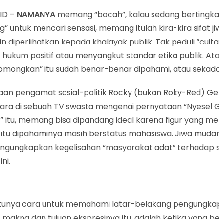
ID
–
NAMANYA
memang “bocah”, kalau sedang bertingka
 untuk mencari sensasi, memang itulah kira-kira sifat j
in diperlihatkan kepada khalayak publik. Tak peduli “cui
i hukum positif atau menyangkut standar etika publik. A
iomongkan” itu sudah benar-benar dipahami, atau sekada
aan pengamat sosial-politik Rocky (bukan Roky-Red) G
ra di sebuah TV swasta mengenai pernyataan “Nyesel
k” itu, memang bisa dipandang ideal karena figur yang m
” itu dipahaminya masih berstatus mahasiswa. Jiwa muda
engungkapkan kegelisahan “masyarakat adat” terhadap 
ini.
tunya cara untuk memahami latar-belakang pengungka
, makna dan tujuan ekspresinya itu, adalah ketika yang 