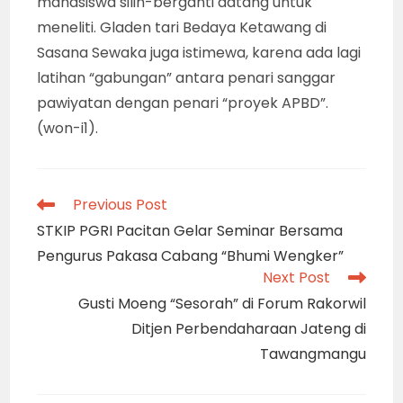
mahasiswa silih-berganti datang untuk
meneliti. Gladen tari Bedaya Ketawang di
Sasana Sewaka juga istimewa, karena ada lagi
latihan “gabungan” antara penari sanggar
pawiyatan dengan penari “proyek APBD”.
(won-i1).
Read
Previous Post
more
STKIP PGRI Pacitan Gelar Seminar Bersama
articles
Pengurus Pakasa Cabang “Bhumi Wengker”
Next Post
Gusti Moeng “Sesorah” di Forum Rakorwil
Ditjen Perbendaharaan Jateng di
Tawangmangu