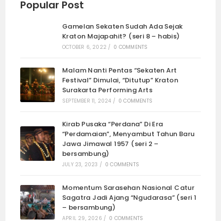
Popular Post
Gamelan Sekaten Sudah Ada Sejak
Kraton Majapahit? (seri 8 – habis)
OCTOBER 6, 2022
/
0 COMMENTS
Malam Nanti Pentas “Sekaten Art
Festival” Dimulai, “Ditutup” Kraton
Surakarta Performing Arts
SEPTEMBER 11, 2024
/
0 COMMENTS
Kirab Pusaka “Perdana” Di Era
“Perdamaian”, Menyambut Tahun Baru
Jawa Jimawal 1957 (seri 2 –
bersambung)
JULY 23, 2023
/
0 COMMENTS
Momentum Sarasehan Nasional Catur
Sagatra Jadi Ajang “Ngudarasa” (seri 1
– bersambung)
APRIL 29, 2026
/
0 COMMENTS