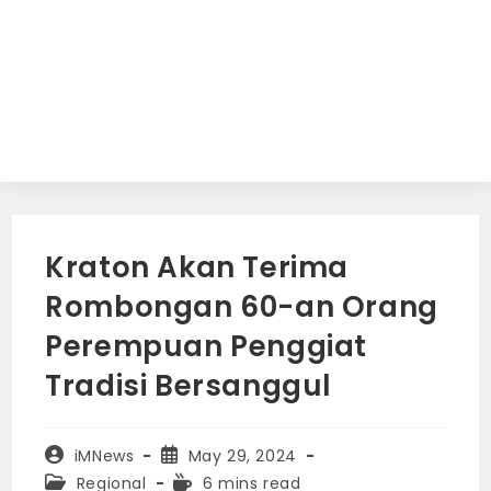
Kraton Akan Terima
Rombongan 60-an Orang
Perempuan Penggiat
Tradisi Bersanggul
Post
Post
iMNews
May 29, 2024
author:
published:
Post
Reading
Regional
6 mins read