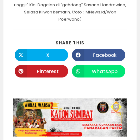
ringgit" Kiai Dagelan di "gehdong" Sasana Handrawina,
Selasa Kliwon kemarin. (foto : iMNews.id/Won
Poerwono)
SHARE
SHARE THIS
THIS
CONTENT
X
Facebook
Opens
Opens
in
in
a
a
new
new
Pinterest
WhatsApp
Opens
Opens
window
window
in
in
a
a
new
new
window
window