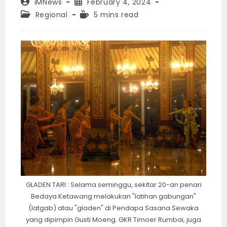
Post
Post
iMNews
February 4, 2024
author:
published:
Post
Reading
Regional
5 mins read
category:
time:
GLADEN TARI : Selama seminggu, sekitar 20-an penari
Bedaya Ketawang melakukan "latihan gabungan"
(latgab) atau "gladen" di Pendapa Sasana Sewaka
yang dipimpin Gusti Moeng. GKR Timoer Rumbai, juga