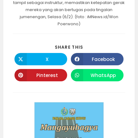
tampil sebagai instruktur, memastikan ketepatan gerak
mereka yang akan bertugas pada tingalan
jumenengan, Selasa (6/2). (foto : iMNews.id/Won
Poerwono)
SHARE
SHARE THIS
THIS
CONTENT
X
Facebook
Opens
Opens
in
in
a
a
new
new
Pinterest
WhatsApp
Opens
Opens
window
window
in
in
a
a
new
new
window
window