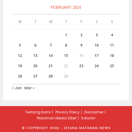
FEBRUARY 2024
M
T
W
T
F
S
S
1
2
3
4
5
6
7
8
9
10
11
12
13
14
15
16
17
18
19
20
21
22
23
24
25
26
27
28
29
« Jan
Mar »
Tentang Kami
Privacy Policy
Disclaimer
Pedoman Media Siber
Saluran
© COPYRIGHT 2026 - ISTANA MATARAM NEWS