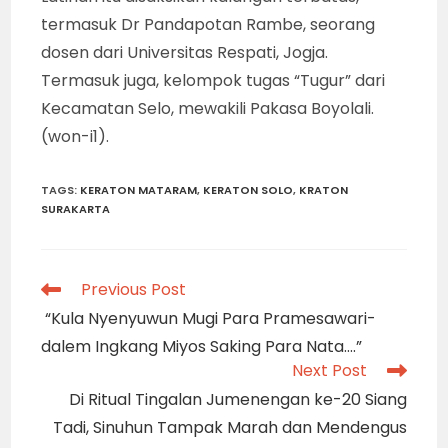
termasuk Dr Pandapotan Rambe, seorang
dosen dari Universitas Respati, Jogja.
Termasuk juga, kelompok tugas “Tugur” dari
Kecamatan Selo, mewakili Pakasa Boyolali.
(won-i1).
TAGS
:
KERATON MATARAM
,
KERATON SOLO
,
KRATON
SURAKARTA
Read
Previous Post
more
“Kula Nyenyuwun Mugi Para Pramesawari-
articles
dalem Ingkang Miyos Saking Para Nata….”
Next Post
Di Ritual Tingalan Jumenengan ke-20 Siang
Tadi, Sinuhun Tampak Marah dan Mendengus