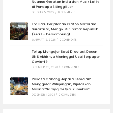
Nuansa Gerakan India dan Musik Latin
di Pendapa Sitinggil Lor
OCTOBER 5, 2022
/
0 COMMENTS
Era Baru Perjalanan Kraton Mataram
Surakarta, Mengikuti “Irama” Republik
(seri 1 – bersambung)
JANUARY 19, 2026
/
0 COMMENTS
Tetap Mengajar Saat Diisolasi, Dosen
UNS Akhirnya Meninggal Usai Terpapar
Covid-19
DECEMBER 29, 2020
/
0 COMMENTS
Pakasa Cabang Jepara Semalam
Menggelar Wilujengan, Dijelaskan
Makna “Saraya, Setya, Rumeksa”
DECEMBER 1, 2024
/
0 COMMENTS