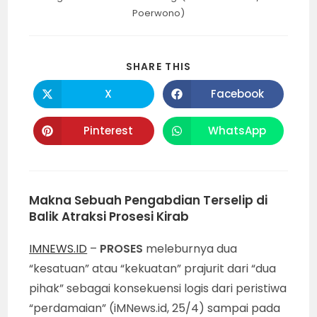
Poerwono)
SHARE
SHARE THIS
THIS
CONTENT
X
Facebook
Opens
Opens
in
in
a
a
new
new
Pinterest
WhatsApp
Opens
Opens
window
window
in
in
a
a
new
new
window
window
Makna Sebuah Pengabdian Terselip di
Balik Atraksi Prosesi Kirab
IMNEWS.ID
–
PROSES
meleburnya dua
“kesatuan” atau “kekuatan” prajurit dari “dua
pihak” sebagai konsekuensi logis dari peristiwa
“perdamaian” (iMNews.id, 25/4) sampai pada