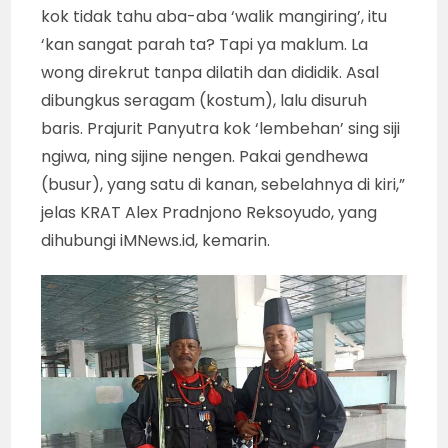
kok tidak tahu aba-aba ‘walik mangiring’, itu
‘kan sangat parah ta? Tapi ya maklum. La
wong direkrut tanpa dilatih dan dididik. Asal
dibungkus seragam (kostum), lalu disuruh
baris. Prajurit Panyutra kok ‘lembehan’ sing siji
ngiwa, ning sijine nengen. Pakai gendhewa
(busur), yang satu di kanan, sebelahnya di kiri,”
jelas KRAT Alex Pradnjono Reksoyudo, yang
dihubungi iMNews.id, kemarin.