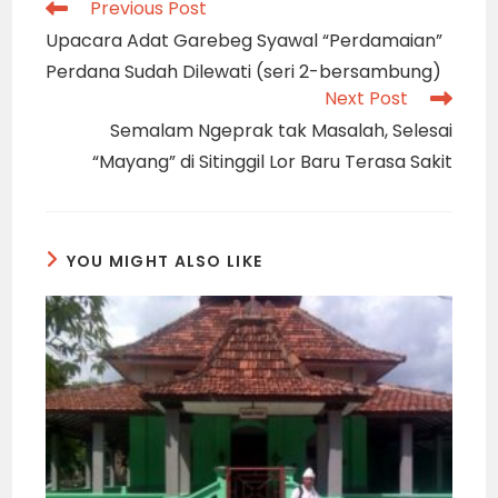
Read
Previous Post
more
Upacara Adat Garebeg Syawal “Perdamaian”
articles
Perdana Sudah Dilewati (seri 2-bersambung)
Next Post
Semalam Ngeprak tak Masalah, Selesai
“Mayang” di Sitinggil Lor Baru Terasa Sakit
YOU MIGHT ALSO LIKE