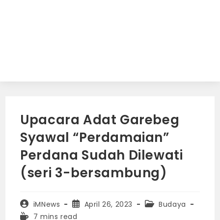
Upacara Adat Garebeg
Syawal “Perdamaian”
Perdana Sudah Dilewati
(seri 3-bersambung)
Post
Post
Post
iMNews
April 26, 2023
Budaya
author:
published:
category:
Reading
7 mins read