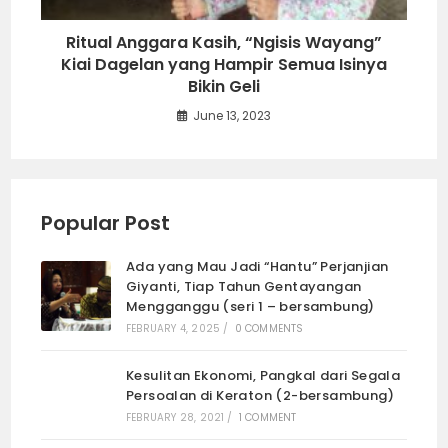
Ritual Anggara Kasih, “Ngisis Wayang”
Kiai Dagelan yang Hampir Semua Isinya
Bikin Geli
June 13, 2023
Popular Post
Ada yang Mau Jadi “Hantu” Perjanjian
Giyanti, Tiap Tahun Gentayangan
Mengganggu (seri 1 – bersambung)
FEBRUARY 4, 2025
/
0 COMMENTS
Kesulitan Ekonomi, Pangkal dari Segala
Persoalan di Keraton (2-bersambung)
FEBRUARY 28, 2021
/
1 COMMENT