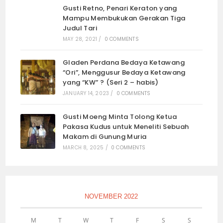
Gusti Retno, Penari Keraton yang
Mampu Membukukan Gerakan Tiga
Judul Tari
MAY 28, 2021
/
0 COMMENTS
Gladen Perdana Bedaya Ketawang
“Ori”, Menggusur Bedaya Ketawang
yang “KW” ? (Seri 2 – habis)
JANUARY 14, 2023
/
0 COMMENTS
Gusti Moeng Minta Tolong Ketua
Pakasa Kudus untuk Meneliti Sebuah
Makam di Gunung Muria
MARCH 8, 2025
/
0 COMMENTS
NOVEMBER 2022
M
T
W
T
F
S
S