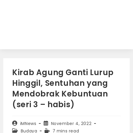
Kirab Agung Ganti Lurup
Hinggil, Sentuhan yang
Mendobrak Kebuntuan
(seri 3 – habis)
Post
Post
iMNews
November 4, 2022
author:
published:
Post
Reading
Budaya
7 mins read