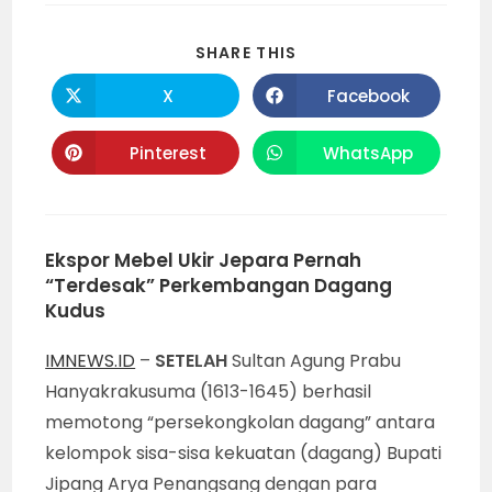
SHARE
SHARE THIS
THIS
CONTENT
X
Facebook
Opens
Opens
in
in
a
a
new
new
Pinterest
WhatsApp
Opens
Opens
window
window
in
in
a
a
new
new
window
window
Ekspor Mebel Ukir Jepara Pernah
“Terdesak” Perkembangan Dagang
Kudus
IMNEWS.ID
–
SETELAH
Sultan Agung Prabu
Hanyakrakusuma (1613-1645) berhasil
memotong “persekongkolan dagang” antara
kelompok sisa-sisa kekuatan (dagang) Bupati
Jipang Arya Penangsang dengan para